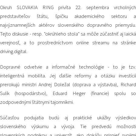
2026 EVENTS
Okruh SLOVAKIA RING privíta 22. septembra vrcholných
CONTACTS
predstaviteľov štátu, špičku akademického sektoru a
najvýznamnejších aktérov slovenského dopravného priemyslu.
Tejto diskusie - resp. "okrúhleho stola" sa môže zúčastniť aj laická
verejnosť, a to prostredníctvom online streamu na stránke
driving.digital.
Dopravné odvetvie a informačné technológie - to je tzv.
inteligentná mobilita. Jej ďalšie reformy a otázku investícií
prerokujú ministri Andrej Doležal (doprava a výstavba), Richard
Sulík (hospodárstvo), Eduard Heger (financie) spolu so
zodpovednými štátnymi tajomníkmi.
Súčasťou podujatia budú aj praktické ukážky výsledkov
slovenského výskumu a vývoja. Tie predvedú možnosti
slovenských podnikov a univerzít, ako dokážu prispieť svojimi