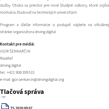
služby. Otvára sa priestor pre nové študijné odbory, ktoré zvýšia
motiváciu študovať na technických univerzitách.
Program a ďalšie informácie o podujatí nájdete na oficiálnej
stránke organizátora driving.digital.
Kontakt pre médiá:
IGOR ŠENKARČIN
Riaditeľ
driving.digital
tel.: +421 908 309 515
e-mail: igor.senkarcin@drivingdigital.org
Tlačová správa
TS 2020 09 07