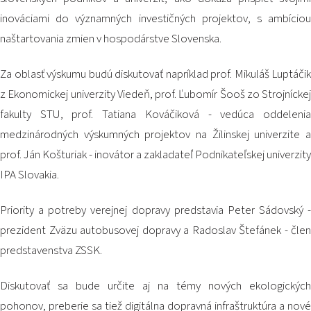
inováciami do významných investičných projektov, s ambíciou
naštartovania zmien v hospodárstve Slovenska.
Za oblasť výskumu budú diskutovať napríklad prof. Mikuláš Luptáčik
z Ekonomickej univerzity Viedeň, prof. Ľubomír Šooš zo Strojníckej
fakulty STU, prof. Tatiana Kováčiková - vedúca oddelenia
medzinárodných výskumných projektov na Žilinskej univerzite a
prof. Ján Košturiak - inovátor a zakladateľ Podnikateľskej univerzity
IPA Slovakia.
Priority a potreby verejnej dopravy predstavia Peter Sádovský -
prezident Zväzu autobusovej dopravy a Radoslav Štefánek - člen
predstavenstva ZSSK.
Diskutovať sa bude určite aj na témy nových ekologických
pohonov, preberie sa tiež digitálna dopravná infraštruktúra a nové