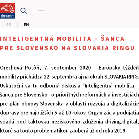
SLOVAKIA RING
SK
EN
SLOVAK KARTING CENTER
INTELIGENTNÁ MOBILITA – ŠANCA
CENTER OF SAFE DRIVING
PRE SLOVENSKO NA SLOVAKIA RINGU
HOTEL RING
Orechová Potôň, 7. september 2020 - Európsky týždeň
mobility prichádza 22. septembra aj na okruh SLOVAKIA RING.
CALENDAR
Uskutoční sa tu odborná diskusia "Inteligentná mobilita –
šanca pre Slovensko" o prioritných reformách a investíciách
EN
pre plán obnovy Slovenska v oblasti rozvoja a digitalizácie
SK
dopravy pre najbližších 5 až 10 rokov. Organizácia podujatia
spadá pod taktovku neziskového zduženia driving.digital,
SITEMAP
ktoré sa touto problematikou zaoberá už od roku 2019.
E-SHOP AND TICKETS
CORPORATE EVENTS