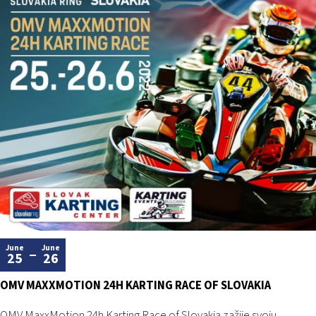
June
June
25
26
OMV MAXXMOTION 24H KARTING RACE OF SLOVAKIA
OMV MaxxMotion 24h Karting Race of Slovakia zažije svoju