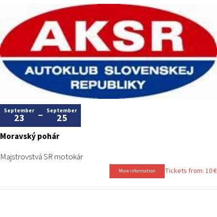
September
September
23
25
Moravský pohár
Majstrovstvá SR motokár
Tickets from: 10 €
More information