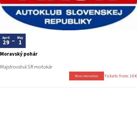
April
May
29
1
Moravský pohár
Majstrovstvá SR motokár
Tickets from: 10 €
More information