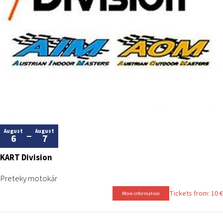
August
August
6
7
KART Division
Preteky motokár
Tickets from: 10 €
More information