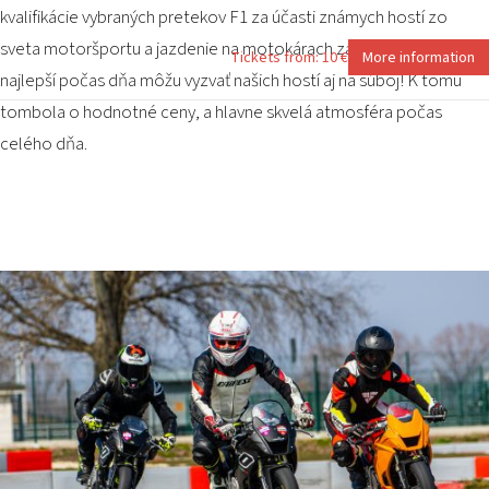
kvalifikácie vybraných pretekov F1 za účasti známych hostí zo
sveta motoršportu a jazdenie na motokárach za špeci ceny! Tí
Tickets from: 10 €
More information
najlepší počas dňa môžu vyzvať našich hostí aj na súboj! K tomu
tombola o hodnotné ceny, a hlavne skvelá atmosféra počas
celého dňa.