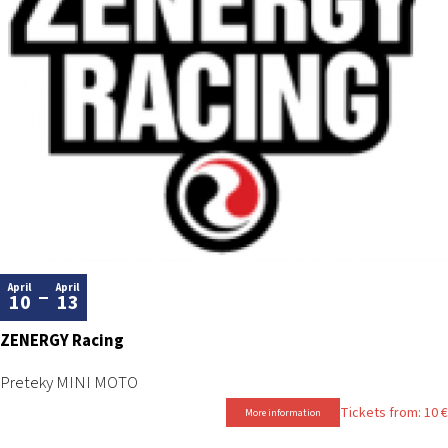
April
April
10
13
ZENERGY Racing
Preteky MINI MOTO
Tickets from: 10 €
More information