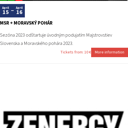
2026 EVENTS
April
April
CONTACTS
15
16
MSR + MORAVSKÝ POHÁR
Sezóna 2023 odštartuje úvodným podujatím Majstrovstiev
Slovenska a Moravského pohára 2023.
Tickets from: 10 €
More information