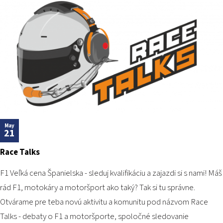
May
21
Race Talks
F1 Veľká cena Španielska - sleduj kvalifikáciu a zajazdi si s nami! Máš
rád F1, motokáry a motoršport ako taký? Tak si tu správne.
Otvárame pre teba novú aktivitu a komunitu pod názvom Race
Talks - debaty o F1 a motoršporte, spoločné sledovanie