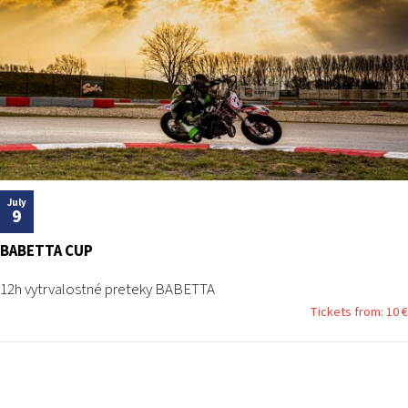
July
9
BABETTA CUP
12h vytrvalostné preteky BABETTA
Tickets from: 10 €