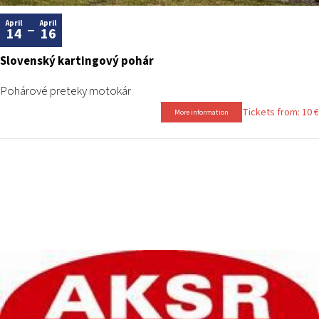
April
April
14
16
Slovenský kartingový pohár
Pohárové preteky motokár
Tickets from: 10 €
More information