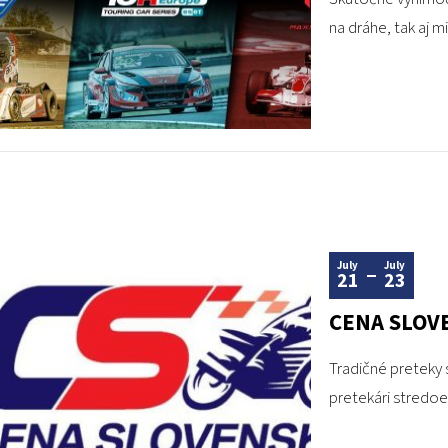
na dráhe, tak aj m
July
July
21
23
CENA SLOV
Tradičné preteky
pretekári stredoe