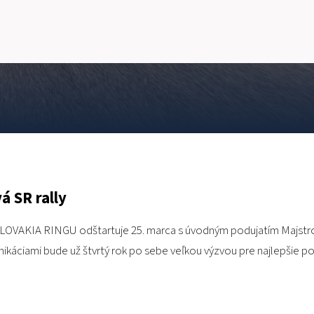
á SR rally
OVAKIA RINGU odštartuje 25. marca s úvodným podujatím Majstrovst
káciami bude už štvrtý rok po sebe veľkou výzvou pre najlepšie p