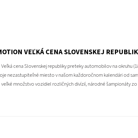
OTION VEĽKÁ CENA SLOVENSKEJ REPUBLIKY 
ľká cena Slovenskej republiky preteky automobilov na okruhu (18.-
svoje nezastupiteľné miesto v našom každoročnom kalendári od sam
 veľké množstvo vozidiel rozličných divízií, národné šampionáty zo 