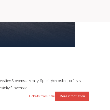
SLOVAKIA RING
SLOVAK KARTING CENTER
CENTER OF SAFE DRIVING
HOTEL RING
CALENDAR
EN
iev Slovenska v rally. Spleť rýchlostnej dráhy s
SK
osádky Slovenska.
Tickets from: 10 €
More information
SITEMAP
E-SHOP AND TICKETS
CORPORATE EVENTS