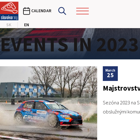
CALENDAR
SK
EN
EVENTS IN 2023
March
25
Majstrovstv
Sezóna 2023 na SL
obslužnými komuni