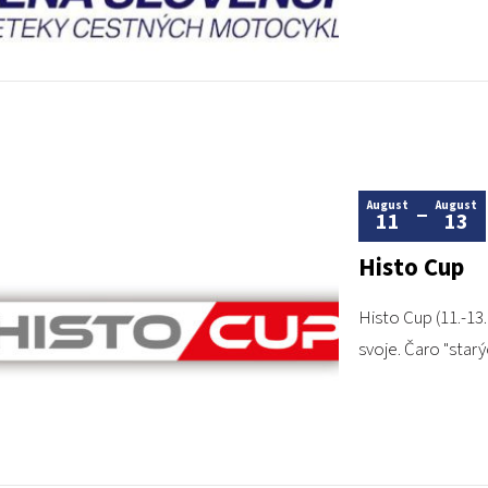
August
August
11
13
Histo Cup
Histo Cup (11.-13.
svoje. Čaro "star