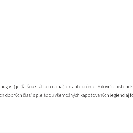
 august) je ďalšou stálicou na našom autodróme. Milovníci historický
ých dobrých čias" s plejádou všemožných kapotovaných legiend aj f