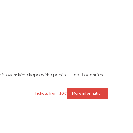
2026 EVENTS
CONTACTS
 a Slovenského kopcového pohára sa opäť odohrá na
Tickets from: 10 €
More information