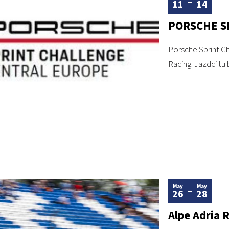
11
14
PORSCHE S
Porsche Sprint Ch
Racing. Jazdci tu
May
May
26
28
Alpe Adria