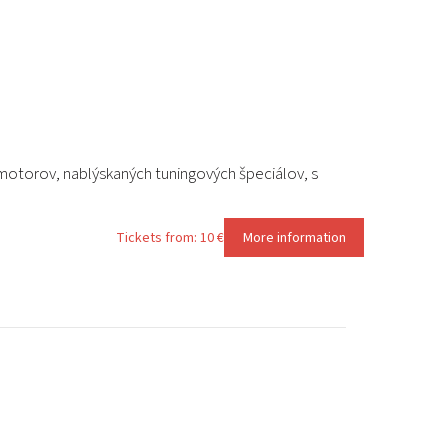
motorov, nablýskaných tuningových špeciálov, s
Tickets from: 10 €
More information