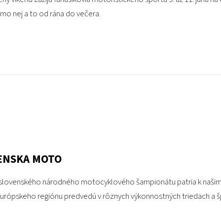
imo nej a to od rána do večera.
ENSKA MOTO
 slovenského národného motocyklového šampionátu patria k našim s
urópskeho regiónu predvedú v rôznych výkonnostných triedach a špe