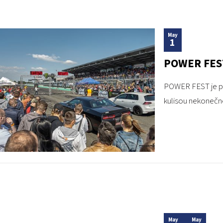
May
1
POWER FEST 
POWER FEST je prí
kulisou nekonečné
May
May