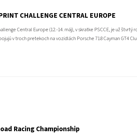
PRINT CHALLENGE CENTRAL EUROPE
allenge Central Europe (12.-14. máj), v skratke PSCCE, je už štvrtý 
 bojujú v troch pretekoch na vozidlách Porsche 718 Cayman GT4 Cl
 Road Racing Championship