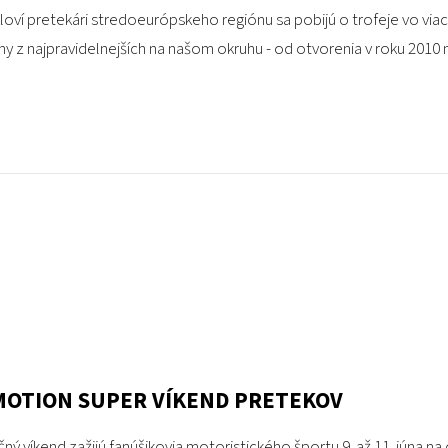
oví pretekári stredoeurópskeho regiónu sa pobijú o trofeje vo via
y z najpravidelnejších na našom okruhu - od otvorenia v roku 2010 ná
OTION SUPER VÍKEND PRETEKOV
ý víkend zažijú fanúšikovia motoristického športu 9. až 11. júna n