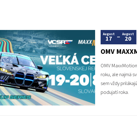
August
August
17
20
OMV MAXXM
OMV MaxxMotion Ve
roku, ale najmä 
sem vždy prilákajú
podujatí roka.