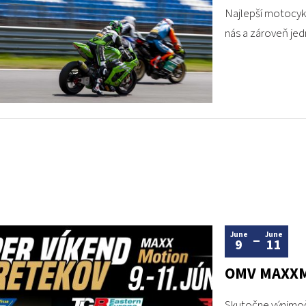
Najlepší motocykl
nás a zároveň jedn
June
June
9
11
OMV MAXXM
Skutočne výnimočn