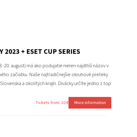
2023 + ESET CUP SERIES
20. august) má ako podujatie nielen najdlhší názov v
ého začiatku. Naše najtradičnejšie okruhové preteky
Slovenska a okolitých krajín. Divácky určite jedno z top
Tickets from: 10 €
More information