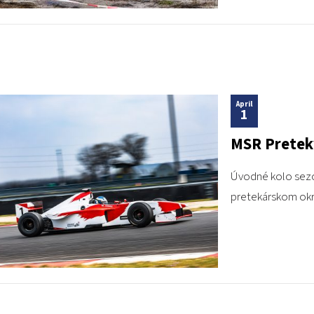
April
1
MSR Pretek
Úvodné kolo sezó
pretekárskom ok