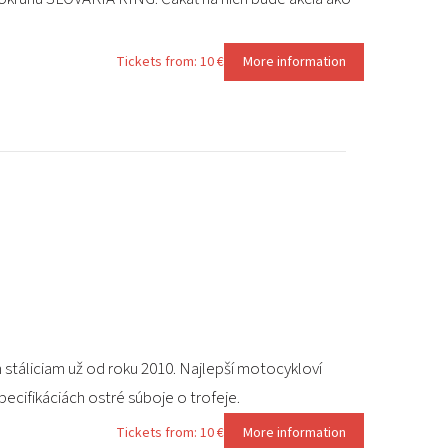
Tickets from: 10 €
More information
táliciam už od roku 2010. Najlepší motocykloví
cifikáciách ostré súboje o trofeje.
Tickets from: 10 €
More information