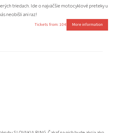
cerých triedach. Ide o najväčšie motocyklové preteky u
s neobišli ani raz!
Tickets from: 10 €
More information
a okruhu SLOVAKIA RING. Čakať na nich bude akcia ako