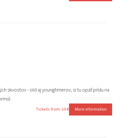
ch skvostov - old aj youngtimerov, si tu opäť prídu na
ormúl.
Tickets from: 10 €
More information