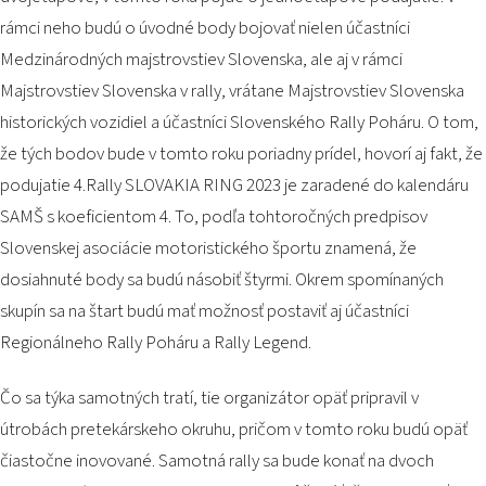
2026 EVENTS
rámci neho budú o úvodné body bojovať nielen účastníci
CONTACTS
Medzinárodných majstrovstiev Slovenska, ale aj v rámci
Majstrovstiev Slovenska v rally, vrátane Majstrovstiev Slovenska
historických vozidiel a účastníci Slovenského Rally Poháru. O tom,
že tých bodov bude v tomto roku poriadny prídel, hovorí aj fakt, že
podujatie 4.Rally SLOVAKIA RING 2023 je zaradené do kalendáru
SAMŠ s koeficientom 4. To, podľa tohtoročných predpisov
Slovenskej asociácie motoristického športu znamená, že
dosiahnuté body sa budú násobiť štyrmi. Okrem spomínaných
skupín sa na štart budú mať možnosť postaviť aj účastníci
Regionálneho Rally Poháru a Rally Legend.
Čo sa týka samotných tratí, tie organizátor opäť pripravil v
útrobách pretekárskeho okruhu, pričom v tomto roku budú opäť
čiastočne inovované. Samotná rally sa bude konať na dvoch