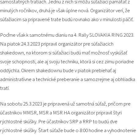
samostatných tratiach. Jednu z nich si môžu súťažiaci pamätať z
minulých ročníkov, druhá je však úplne nová. Organizátor verí, že
súťažiacim sa pripravené trate budú rovnako ako v minulosti páčiť.
Poďme však k samotnému dianiu na 4. Rally SLOVAKIA RING 2023.
Na piatok 24.3.2023 pripravil organizátor pre súťažiacich
shakedown, na ktorom si súťažiaci budú mať možnosť vyskúšať
svoje schopnosti, ale aj svoju techniku, ktorá si cez zimu poriadne
oddýchla. Okrem shakedownu bude v piatok prebiehať aj
administratívne a technické preberanie a samozrejme aj obhliadka
tratí.
Na sobotu 25.3.2023 je pripravená už samotná súťaž, pričom pre
účastníkov MMSR, MSR a MSR HA organizátor pripravil štyri
rýchlostné skúšky. Pre účastníkov SRP a RRP to budú dve
rýchlostné skúšky. Štart súťaže bude o 8:00 hodine a vyhodnotenie