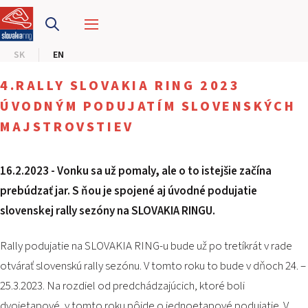
SLOVAKIA RING
SK
EN
SLOVAK KARTING CENTER
4.RALLY SLOVAKIA RING 2023
CENTER OF SAFE DRIVING
ÚVODNÝM PODUJATÍM SLOVENSKÝCH
MAJSTROVSTIEV
HOTEL RING
16.2.2023 - Vonku sa už pomaly, ale o to istejšie začína
CALENDAR
prebúdzať jar. S ňou je spojené aj úvodné podujatie
slovenskej rally sezóny na SLOVAKIA RINGU.
EN
SK
Rally podujatie na SLOVAKIA RING-u bude už po tretíkrát v rade
otvárať slovenskú rally sezónu. V tomto roku to bude v dňoch 24. –
SITEMAP
25.3.2023. Na rozdiel od predchádzajúcich, ktoré boli
E-SHOP AND TICKETS
CORPORATE EVENTS
dvojetapové, v tomto roku pôjde o jednoetapové podujatie. V