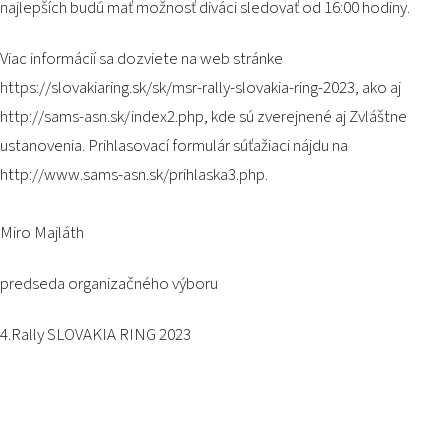
najlepších budú mať možnosť diváci sledovať od 16:00 hodiny.
Viac informácií sa dozviete na web stránke
https://slovakiaring.sk/sk/msr-rally-slovakia-ring-2023
, ako aj
http://sams-asn.sk/index2.php
, kde sú zverejnené aj Zvláštne
ustanovenia. Prihlasovací formulár súťažiaci nájdu na
http://www.sams-asn.sk/prihlaska3.php
.
Miro Majláth
predseda organizačného výboru
4.Rally SLOVAKIA RING 2023