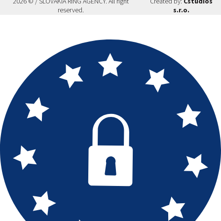
2026 © / SLOVAKIA RING AGENCY. All right
Created by:
Cstudios
reserved.
s.r.o.