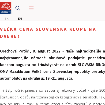
SLOVAKIA RING
SK
EN
SLOVAK KARTING CENTER
VEĽKÁ CENA SLOVENSKA KLOPE NA
CENTER OF SAFE DRIVING
DVERE!
HOTEL RING
Orechová Potôň, 8. august 2022 - Naše najtradičnejšie a
najvýznamnejšie národné okruhové podujatie prichádza
CALENDAR
koncom augusta po trinástykrát na okruh SLOVAKIA RING:
OMV MaxxMotion Veľká cena Slovenskej republiky preteky
EN
automobilov na okruhu už 19.-21. augusta.
SK
Trinásty ročník prinesie so sebou aj rekordný počet - vyše 200
SITEMAP
štartujúcich, opäť v najrozmanitejších kategóriách a seriáloch. Tak,
E-SHOP AND TICKETS
CORPORATE EVENTS
ako po minulé roky, aj teraz jazdci a tímy zabojujú o body v