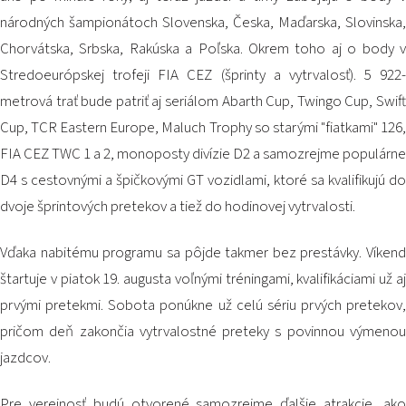
2026 EVENTS
národných šampionátoch Slovenska, Česka, Maďarska, Slovinska,
CONTACTS
Chorvátska, Srbska, Rakúska a Poľska. Okrem toho aj o body v
Stredoeurópskej trofeji FIA CEZ (šprinty a vytrvalosť). 5 922-
metrová trať bude patriť aj seriálom Abarth Cup, Twingo Cup, Swift
Cup, TCR Eastern Europe, Maluch Trophy so starými "fiatkami" 126,
FIA CEZ TWC 1 a 2, monoposty divízie D2 a samozrejme populárne
D4 s cestovnými a špičkovými GT vozidlami, ktoré sa kvalifikujú do
dvoje šprintových pretekov a tiež do hodinovej vytrvalosti.
Vďaka nabitému programu sa pôjde takmer bez prestávky. Víkend
štartuje v piatok 19. augusta voľnými tréningami, kvalifikáciami už aj
prvými pretekmi. Sobota ponúkne už celú sériu prvých pretekov,
pričom deň zakončia vytrvalostné preteky s povinnou výmenou
jazdcov.
Pre verejnosť budú otvorené samozrejme ďalšie atrakcie, ako