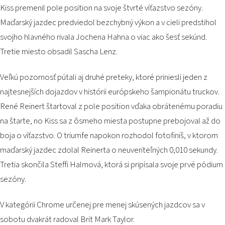
Kiss premenil pole position na svoje štvrté víťazstvo sezóny.
Maďarský jazdec predviedol bezchybný výkon a v cieli predstihol
svojho hlavného rivala Jochena Hahna o viac ako šesť sekúnd.
Tretie miesto obsadil Sascha Lenz.
Veľkú pozornosť pútali aj druhé preteky, ktoré priniesli jeden z
najtesnejších dojazdov v histórii európskeho šampionátu truckov.
René Reinert štartoval z pole position vďaka obrátenému poradiu
na štarte, no Kiss sa z ôsmeho miesta postupne prebojoval až do
boja o víťazstvo. O triumfe napokon rozhodol fotofiniš, v ktorom
maďarský jazdec zdolal Reinerta o neuveriteľných 0,010 sekundy.
Tretia skončila Steffi Halmová, ktorá si pripísala svoje prvé pódium
sezóny.
V kategórii Chrome určenej pre menej skúsených jazdcov sa v
sobotu dvakrát radoval Brit Mark Taylor.