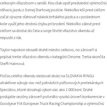
celkovým víťazstvom v seriáli. Kiss však opäť predviedol výnimočnú
stíhaciu jazdu z ôsmej štartovej pozície. Niekoľko kôl pred cieľom
začal výrazne sťahovať náskok britského jazdca a v poslednom
kole využil jeho drobnú chybu pri brzdení. Niekoľko zákrut pred
cieľom sa dostal do čela a svoje štvrté víťazstvo víkendu už
nepustil z rúk.
Taylor napokon obsadil druhé miesto celkovo, no zároveň si
pripísal tretie víťazstvo víkendu v kategórii Chrome. Tretia skončila
Steffi Halmová.
Počas celého víkendu sledovali diváci na SLOVAKIA RINGU
atraktívne súboje viac než pätnástich päťtonových pretekárskych
špeciálov, ktoré dosahujú výkon viac ako 1 000 koní. Druhé
podujatie sezóny zároveň potvrdilo vysokú úroveň konkurencie v
Goodyear FIA European Truck Racing Championship a výnimočnú