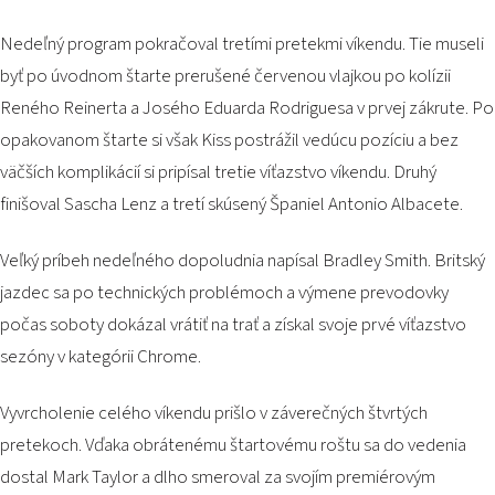
Nedeľný program pokračoval tretími pretekmi víkendu. Tie museli
byť po úvodnom štarte prerušené červenou vlajkou po kolízii
Reného Reinerta a Josého Eduarda Rodriguesa v prvej zákrute. Po
opakovanom štarte si však Kiss postrážil vedúcu pozíciu a bez
väčších komplikácií si pripísal tretie víťazstvo víkendu. Druhý
finišoval Sascha Lenz a tretí skúsený Španiel Antonio Albacete.
Veľký príbeh nedeľného dopoludnia napísal Bradley Smith. Britský
jazdec sa po technických problémoch a výmene prevodovky
počas soboty dokázal vrátiť na trať a získal svoje prvé víťazstvo
sezóny v kategórii Chrome.
Vyvrcholenie celého víkendu prišlo v záverečných štvrtých
pretekoch. Vďaka obrátenému štartovému roštu sa do vedenia
dostal Mark Taylor a dlho smeroval za svojím premiérovým