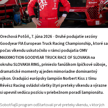
2026 EVENTS
CONTACTS
Orechová Potôň, 7. júna 2026
–
Druhé podujatie sezóny
Goodyear FIA European Truck Racing Championship, ktoré sa
počas víkendu uskutočnilo v rámci podujatia OMV
MAXXMOTION GOODYEAR TRUCK RACE OF SLOVAKIA na
okruhu SLOVAKIA RING, prinieslo fanúšikom špičkové súboje,
dramatické momenty aj jeden mimoriadne dominantný
výkon. Úradujúci európsky šampión Norbert Kiss z tímu
Révész Racing ovládol všetky štyri preteky víkendu a výrazne
si upevnil vedúcu pozíciu v priebežnom poradí šampionátu.
Sobotňajší program odštartovali prvé preteky víkendu, v ktorých