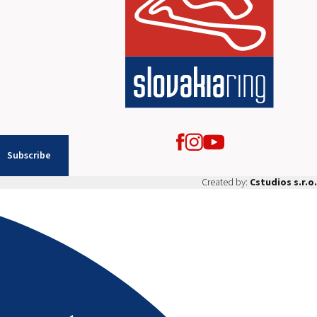
Subscribe
Created by:
Cstudios s.r.o.