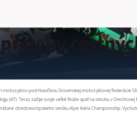
preteky cestnýc
ných motocyklov pod hlavičkou Slovenskej motocyklovej federácie S
ngu (AT). Teraz zažije svoje veľké finále späť na okruhu v Orechove
rátane stredoeurópskeho seriálu Alpe Adria Championship. Vychutn