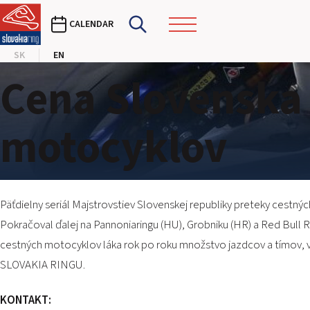
CALENDAR
SK
EN
Cena Slovenska 
motocyklov
Päťdielny seriál Majstrovstiev Slovenskej republiky preteky cest
Pokračoval ďalej na Pannoniaringu (HU), Grobniku (HR) a Red Bull Ri
cestných motocyklov láka rok po roku množstvo jazdcov a tímov, v
SLOVAKIA RINGU.
KONTAKT: