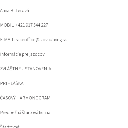
Anna Bitterová
MOBIL: +421 917 544 227
E-MAIL:
raceoffice@slovakiaring.sk
Informácie pre jazdcov:
ZVLÁŠTNE USTANOVENIA
PRIHLÁŠKA
ČASOVÝ HARMONOGRAM
Predbežná štartová listina
Štartovné: