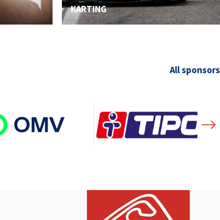
KARTING
All sponsors