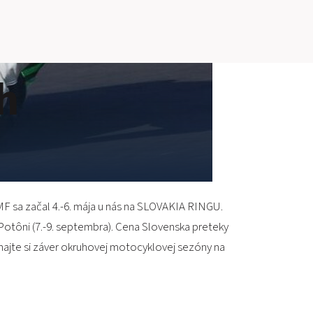
SLOVAKIA RING
h
SLOVAK KARTING CENTER
CENTER OF SAFE DRIVING
HOTEL RING
CALENDAR
MF sa začal 4.-6. mája u nás na SLOVAKIA RINGU.
EN
j Potôni (7.-9. septembra). Cena Slovenska preteky
SK
ajte si záver okruhovej motocyklovej sezóny na
SITEMAP
E-SHOP AND TICKETS
CORPORATE EVENTS