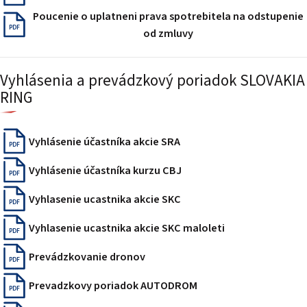
PODUJATIA 2026
Poucenie o uplatneni prava spotrebitela na odstupenie
KONTAKTY
PDF
od zmluvy
Vyhlásenia a prevádzkový poriadok SLOVAKIA
RING
Vyhlásenie účastníka akcie SRA
PDF
Vyhlásenie účastníka kurzu CBJ
PDF
Vyhlasenie ucastnika akcie SKC
PDF
Vyhlasenie ucastnika akcie SKC maloleti
PDF
Prevádzkovanie dronov
PDF
Prevadzkovy poriadok AUTODROM
PDF