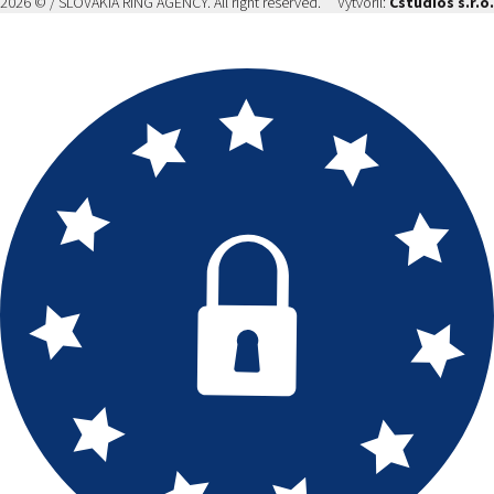
2026 © / SLOVAKIA RING AGENCY. All right reserved.
Vytvoril:
Cstudios s.r.o.