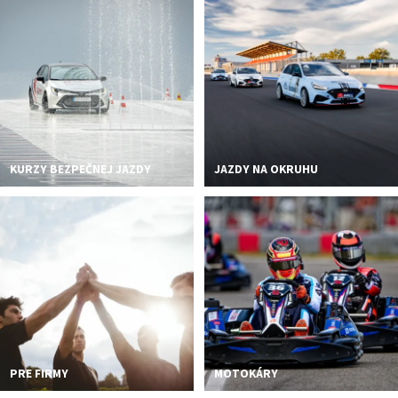
KURZY BEZPEČNEJ JAZDY
JAZDY NA OKRUHU
PRE FIRMY
MOTOKÁRY