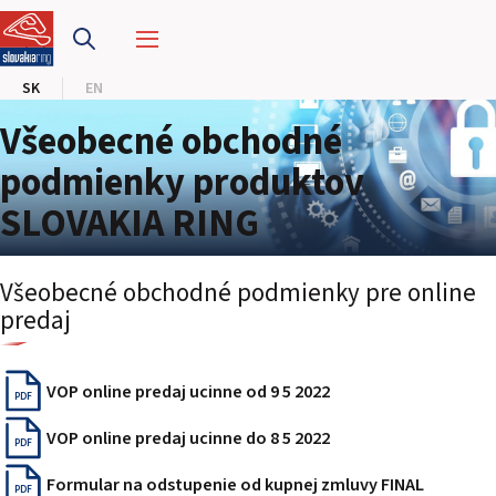
PRETEKÁRSKY OKRUH
SK
EN
MOTOKÁRY
Všeobecné obchodné
CENTRUM BEZPEČNEJ JAZDY
podmienky produktov
SLOVAKIA RING
HOTEL RING
KALENDÁR
Všeobecné obchodné podmienky pre online
predaj
SK
EN
VOP online predaj ucinne od 9 5 2022
PDF
VOP online predaj ucinne do 8 5 2022
MAPA STRÁNKY
PDF
E-SHOP A VSTUPENKY
Formular na odstupenie od kupnej zmluvy FINAL
PRE FIRMY
PDF