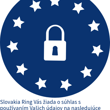
Slovakia Ring Vás žiada o súhlas s
používaním Vašich údajov na nasledujúce