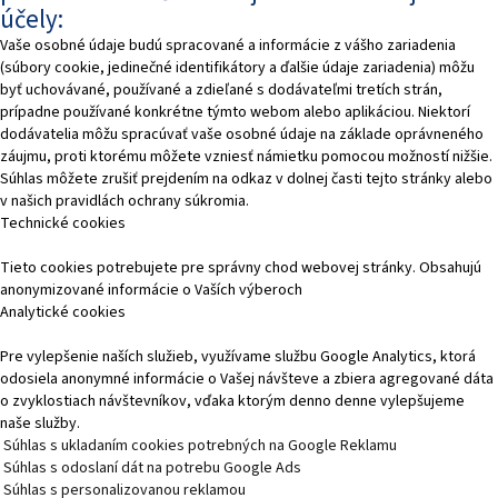
účely:
Vaše osobné údaje budú spracované a informácie z vášho zariadenia
(súbory cookie, jedinečné identifikátory a ďalšie údaje zariadenia) môžu
byť uchovávané, používané a zdieľané s dodávateľmi tretích strán,
prípadne používané konkrétne týmto webom alebo aplikáciou. Niektorí
dodávatelia môžu spracúvať vaše osobné údaje na základe oprávneného
záujmu, proti ktorému môžete vzniesť námietku pomocou možností nižšie.
Súhlas môžete zrušiť prejdením na odkaz v dolnej časti tejto stránky alebo
v našich pravidlách ochrany súkromia.
Technické cookies
Tieto cookies potrebujete pre správny chod webovej stránky. Obsahujú
anonymizované informácie o Vaších výberoch
Analytické cookies
Pre vylepšenie naších služieb, využívame službu Google Analytics, ktorá
odosiela anonymné informácie o Vašej návšteve a zbiera agregované dáta
o zvyklostiach návštevníkov, vďaka ktorým denno denne vylepšujeme
naše služby.
Súhlas s ukladaním cookies potrebných na Google Reklamu
Súhlas s odoslaní dát na potrebu Google Ads
Súhlas s personalizovanou reklamou