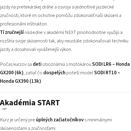
jazdy na pretekárskej dráhe a osvoja si jednotlivé jazdecké
zručnosti, ktoré im ochotne pomôžu zdokonaliť naši skúsení a
profesionálni inštruktori.
Tí zručnejší
následne v akadémii NEXT plnohodnotne využijú a
rozšíria svoje skúsenosti tak, aby neustále zdokonaľovali techniku
jazdy a dosahovali vyváženejší výkon.
Počas kurzov sa
deti
oboznámia s motokárou
SODI LR6 – Honda
GX200 (6k)
, zatiaľ čo
dospelých
poteší model
SODI RT10 –
Honda GX390 (13k)
.
Akadémia START
Kurz je určený pre
úplných začiatočníkov
s minimálnymi
skúsenosťami a zručnosťami.