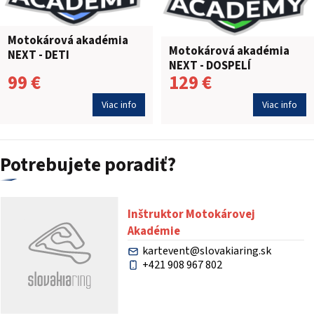
Motokárová akadémia
Motokárová akadémia
NEXT - DETI
NEXT - DOSPELÍ
99 €
129 €
Viac info
Viac info
Potrebujete poradiť?
Inštruktor Motokárovej
Akadémie
kartevent@slovakiaring.sk
+421 908 967 802