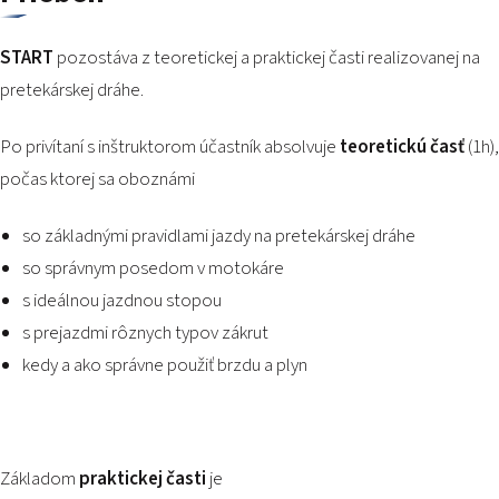
START
pozostáva z teoretickej a praktickej časti realizovanej na
pretekárskej dráhe.
Po privítaní s inštruktorom účastník absolvuje
teoretickú časť
(1h),
počas ktorej sa oboznámi
so základnými pravidlami jazdy na pretekárskej dráhe
so správnym posedom v motokáre
s ideálnou jazdnou stopou
s prejazdmi rôznych typov zákrut
kedy a ako správne použiť brzdu a plyn
Základom
praktickej časti
je