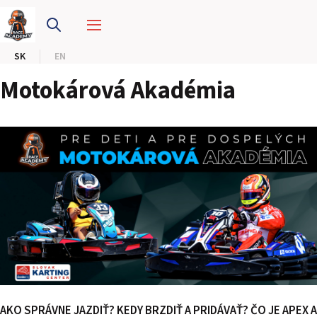
PRETEKÁRSKY OKRUH
SK
EN
MOTOKÁRY
Motokárová Akadémia
CENTRUM BEZPEČNEJ JAZDY
HOTEL RING
KALENDÁR
SK
EN
MAPA STRÁNKY
E-SHOP A VSTUPENKY
AKO SPRÁVNE JAZDIŤ? KEDY BRZDIŤ A PRIDÁVAŤ? ČO JE APEX A
PRE FIRMY