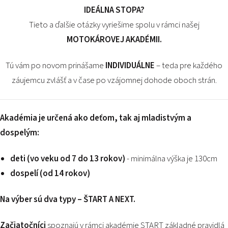
PODUJATIA 2026
IDEÁLNA STOPA?
KONTAKTY
Tieto a ďalšie otázky vyriešime spolu v rámci našej
MOTOKÁROVEJ AKADÉMII.
Tú vám po novom prinášame
INDIVIDUÁLNE
– teda pre každého
záujemcu zvlášť a v čase po vzájomnej dohode oboch strán.
Akadémia je určená ako deťom, tak aj mladistvým a
dospelým:
deti (vo veku od 7 do 13 rokov
)
- minimálna výška je 130cm
dospelí (od 14 rokov)
Na výber sú dva typy – ŠTART A NEXT.
Začiatočníci
spoznajú v rámci akadémie START základné pravidlá