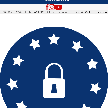
2026 © / SLOVAKIA RING AGENCY. All right reserved.
Vytvoril:
Cstudios s.r.o.