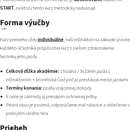
START
, na ktorú tento kurz metodicky nadväzuje.
Forma výučby
Kurz prebieha vždy
individuálne
, naši inštruktori na základe úrovne
každého účastníka prispôsobia kurz s cieľom zdokonalenia
techniky jeho jazdy.
Celková dĺžka akadémie:
1 hodina / 3x10min jazda s
inštruktorom + teoretická časť počas prestávok medzi jazdami
Termíny konania:
podľa vzájomnej dohody
V cene je zahrnutý aj prenájom ochrannej prilby
Pevná obuv je povinná, odporúčame mať rukavice a oblečenie s
prekrytím celého tela
Priebeh