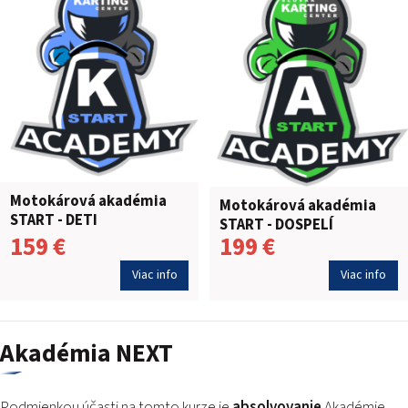
Motokárová akadémia
Motokárová akadémia
START - DETI
START - DOSPELÍ
159 €
199 €
Viac info
Viac info
Akadémia NEXT
Podmienkou účasti na tomto kurze je
absolvovanie
Akadémie