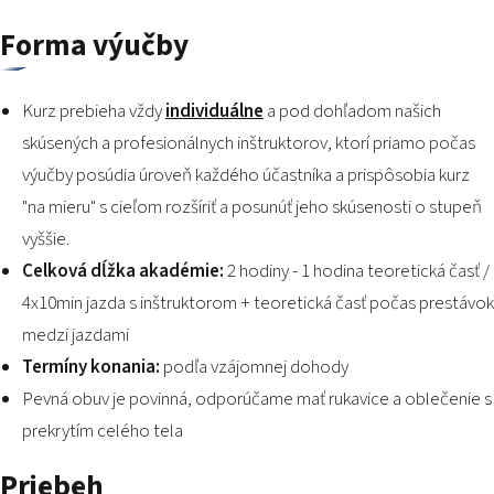
Forma výučby
Kurz prebieha vždy
individuálne
a pod dohľadom našich
skúsených a profesionálnych inštruktorov, ktorí priamo počas
výučby posúdia úroveň každého účastníka a prispôsobia kurz
"na mieru" s cieľom rozšíriť a posunúť jeho skúsenosti o stupeň
vyššie.
Celková dĺžka akadémie:
2 hodiny - 1 hodina teoretická časť /
4x10min jazda s inštruktorom + teoretická časť počas prestávok
medzi jazdami
Termíny konania:
podľa vzájomnej dohody
Pevná obuv je povinná, odporúčame mať rukavice a oblečenie s
prekrytím celého tela
Priebeh