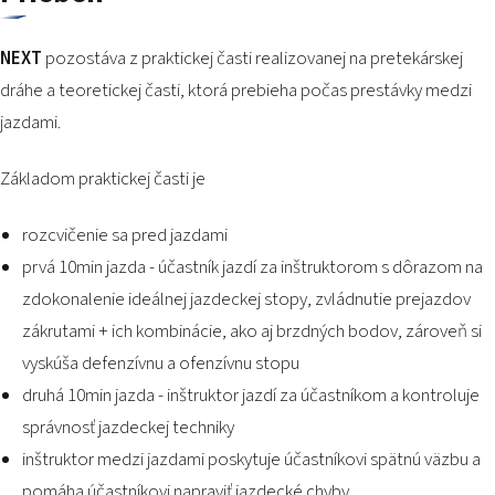
NEXT
pozostáva z praktickej časti realizovanej na pretekárskej
dráhe a teoretickej časti, ktorá prebieha počas prestávky medzi
jazdami.
Základom praktickej časti je
rozcvičenie sa pred jazdami
prvá 10min jazda - účastník jazdí za inštruktorom s dôrazom na
zdokonalenie ideálnej jazdeckej stopy, zvládnutie prejazdov
zákrutami + ich kombinácie, ako aj brzdných bodov, zároveň si
vyskúša defenzívnu a ofenzívnu stopu
druhá 10min jazda - inštruktor jazdí za účastníkom a kontroluje
správnosť jazdeckej techniky
inštruktor medzi jazdami poskytuje účastníkovi spätnú väzbu a
pomáha účastníkovi napraviť jazdecké chyby