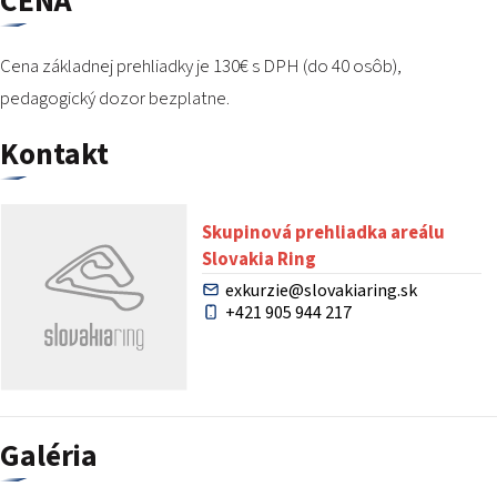
CENA
Cena základnej prehliadky je 130€ s DPH (do 40 osôb),
pedagogický dozor bezplatne.
Kontakt
Skupinová prehliadka areálu
Slovakia Ring
exkurzie@slovakiaring.sk
+421 905 944 217
Galéria