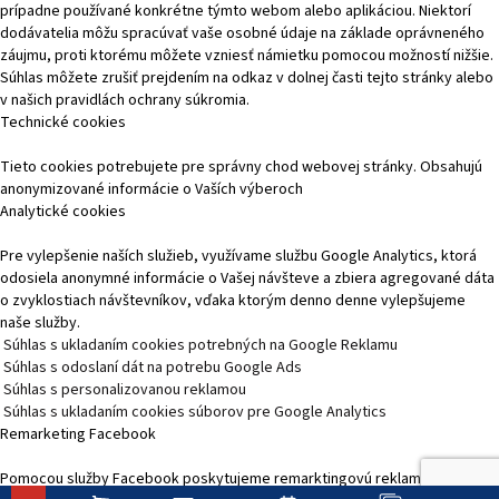
prípadne používané konkrétne týmto webom alebo aplikáciou. Niektorí
dodávatelia môžu spracúvať vaše osobné údaje na základe oprávneného
záujmu, proti ktorému môžete vzniesť námietku pomocou možností nižšie.
Súhlas môžete zrušiť prejdením na odkaz v dolnej časti tejto stránky alebo
v našich pravidlách ochrany súkromia.
Technické cookies
Tieto cookies potrebujete pre správny chod webovej stránky. Obsahujú
anonymizované informácie o Vaších výberoch
Analytické cookies
Pre vylepšenie naších služieb, využívame službu Google Analytics, ktorá
odosiela anonymné informácie o Vašej návšteve a zbiera agregované dáta
o zvyklostiach návštevníkov, vďaka ktorým denno denne vylepšujeme
naše služby.
Súhlas s ukladaním cookies potrebných na Google Reklamu
Súhlas s odoslaní dát na potrebu Google Ads
Súhlas s personalizovanou reklamou
Súhlas s ukladaním cookies súborov pre Google Analytics
Remarketing Facebook
Pomocou služby Facebook poskytujeme remarktingovú reklamu, čím