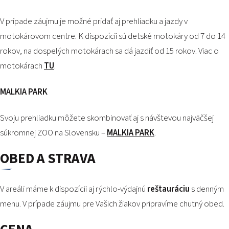
V prípade záujmu je možné pridať aj prehliadku a jazdy v
motokárovom centre. K dispozícii sú detské motokáry od 7 do 14
rokov, na dospelých motokárach sa dá jazdiť od 15 rokov. Viac o
motokárach
TU
.
MALKIA PARK
Svoju prehliadku môžete skombinovať aj s návštevou najväčšej
súkromnej ZOO na Slovensku –
MALKIA PARK
.
OBED A STRAVA
V areáli máme k dispozícii aj rýchlo-výdajnú
reštauráciu
s denným
menu. V prípade záujmu pre Vašich žiakov pripravíme chutný obed.