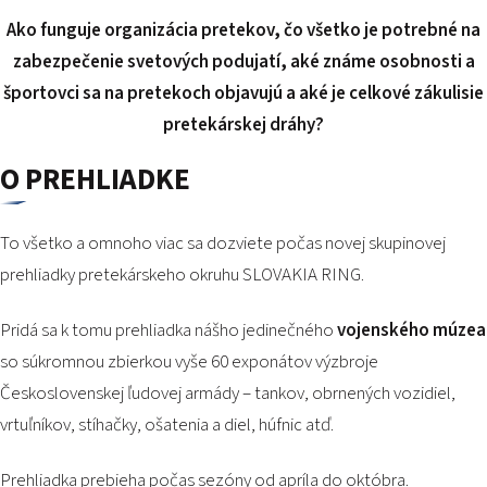
PODUJATIA 2026
Ako funguje organizácia pretekov, čo všetko je potrebné na
KONTAKTY
zabezpečenie svetových podujatí, aké známe osobnosti a
športovci sa na pretekoch objavujú a aké je celkové zákulisie
pretekárskej dráhy?
O PREHLIADKE
To všetko a omnoho viac sa dozviete počas novej skupinovej
prehliadky pretekárskeho okruhu SLOVAKIA RING.
Pridá sa k tomu prehliadka nášho jedinečného
vojenského múzea
so súkromnou zbierkou vyše 60 exponátov výzbroje
Československej ľudovej armády – tankov, obrnených vozidiel,
vrtuľníkov, stíhačky, ošatenia a diel, húfnic atď.
Prehliadka prebieha počas sezóny od apríla do októbra.