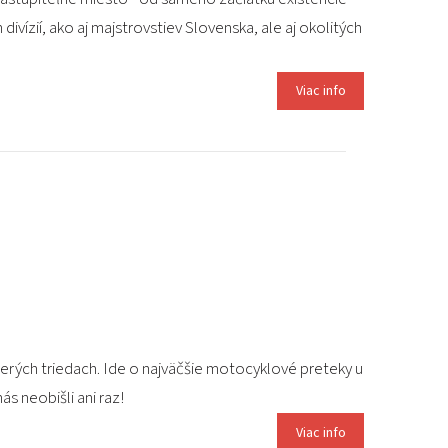
ivízií, ako aj majstrovstiev Slovenska, ale aj okolitých
Viac info
cerých triedach. Ide o najväčšie motocyklové preteky u
s neobišli ani raz!
Viac info