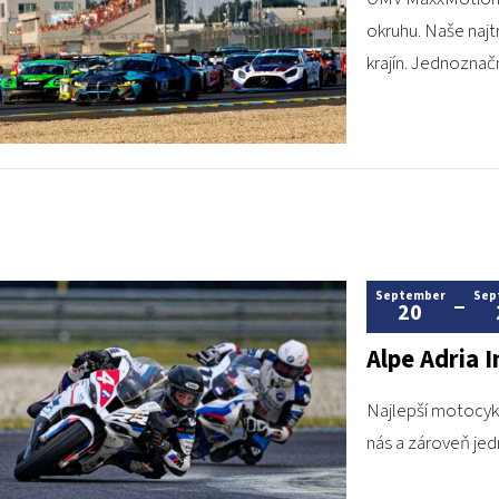
okruhu. Naše najtr
krajín. Jednoznač
September
Sep
20
Alpe Adria 
Najlepší motocykl
nás a zároveň jedn