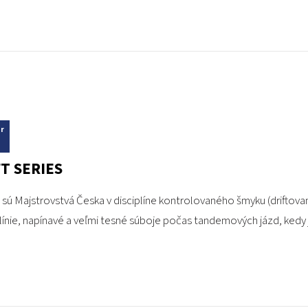
r
T SERIES
s sú Majstrovstvá Česka v disciplíne kontrolovaného šmyku (driftov
 línie, napínavé a veľmi tesné súboje počas tandemových jázd, kedy 