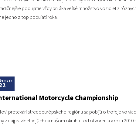
adičnejšie podujatie vždy priláka veľké množstvo vozidiel z rôznych d
ne jedno z top podujatí roka.
tember
22
International Motorcycle Championship
oví pretekári stredoeurópskeho regiónu sa pobijú o trofeje vo via
y z najpravidelnejších na našom okruhu - od otvorenia v roku 2010 ná