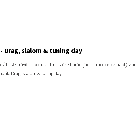
- Drag, slalom & tuning day
ležitosť stráviť sobotu v atmosfére burácajúcich motorov, nablýsk
ík. Drag, slalom & tuning day.