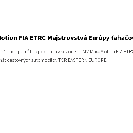
tion FIA ETRC Majstrovstvá Európy ťahačov
a 2024 bude patriť top podujatiu v sezóne - OMV MaxxMotion FIA 
onát cestovných automobilov TCR EASTERN EUROPE.