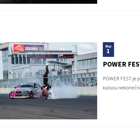
May
1
POWER FEST 
POWER FEST je prí
kulisou nekonečné