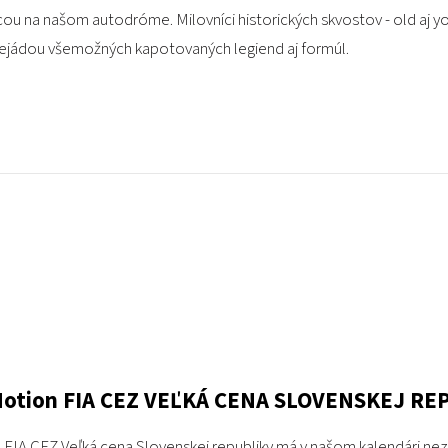
icou na našom autodróme. Milovníci historických skvostov - old aj yo
lejádou všemožných kapotovaných legiend aj formúl.
tion FIA CEZ VEĽKÁ CENA SLOVENSKEJ REP
IA CEZ Veľká cena Slovenskej republiky má v našom kalendári neza