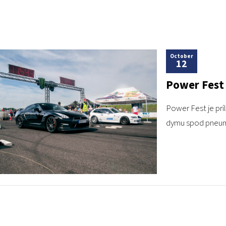
October
12
Power Fest 
Power Fest je prí
dymu spod pneumat