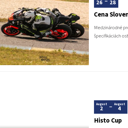
26
28
Cena Slove
Medzinárodné pre
špecifikáciách ost
August
August
2
4
Histo Cup