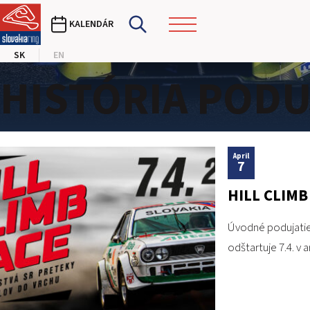
KALENDÁR
SK
EN
HISTÓRIA PODU
April
7
HILL CLIMB
Úvodné podujatie
odštartuje 7.4. v