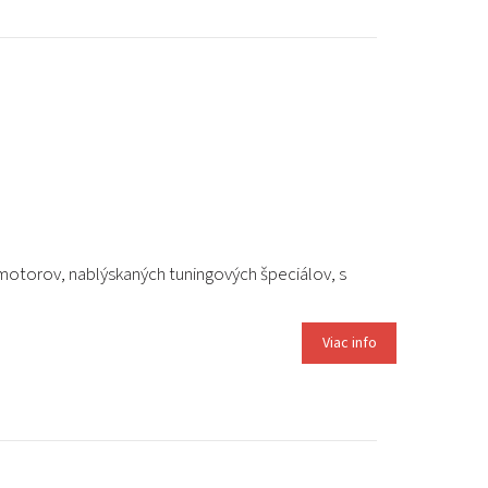
PODUJATIA 2026
KONTAKTY
motorov, nablýskaných tuningových špeciálov, s
Viac info