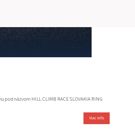
PRETEKÁRSKY OKRUH
MOTOKÁRY
CENTRUM BEZPEČNEJ JAZDY
HOTEL RING
KALENDÁR
SK
 vrchu pod názvom HILL CLIMB RACE SLOVAKIA RING
EN
Viac info
MAPA STRÁNKY
E-SHOP A VSTUPENKY
PRE FIRMY