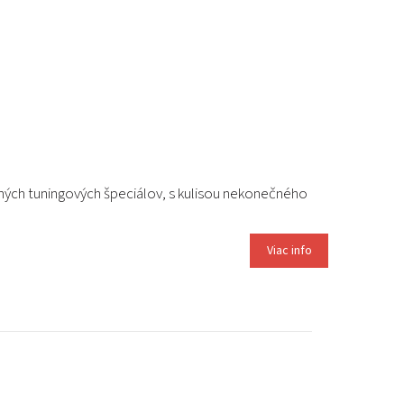
aných tuningových špeciálov, s kulisou nekonečného
Viac info