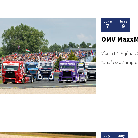
June
June
7
9
OMV MaxxMo
Víkend 7.-9. jún
ťahačov a šampi
July
July