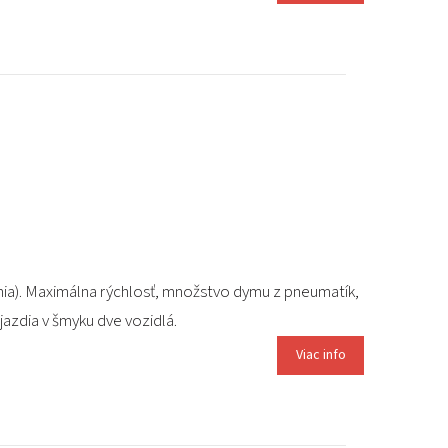
ania). Maximálna rýchlosť, množstvo dymu z pneumatík,
jazdia v šmyku dve vozidlá.
Viac info