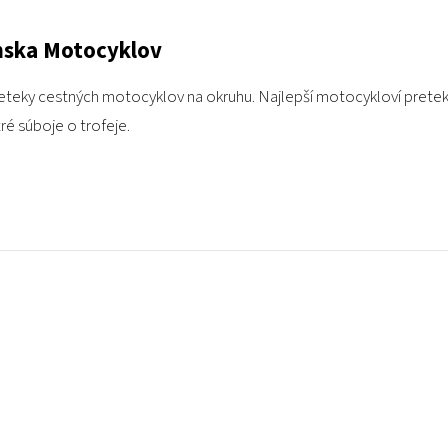
nska Motocyklov
teky cestných motocyklov na okruhu. Najlepší motocykloví preteká
ré súboje o trofeje.