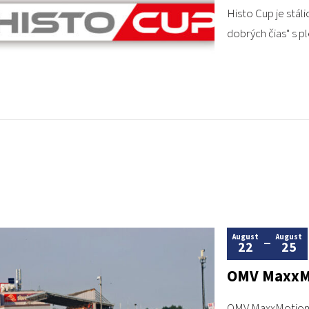
Histo Cup je stál
dobrých čias" s p
August
August
22
25
OMV MaxxMo
OMV MaxxMotion F