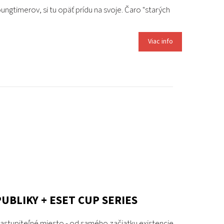
ungtimerov, si tu opäť prídu na svoje. Čaro "starých
Viac info
UBLIKY + ESET CUP SERIES
stupiteľné miesto - od samého začiatku existencie