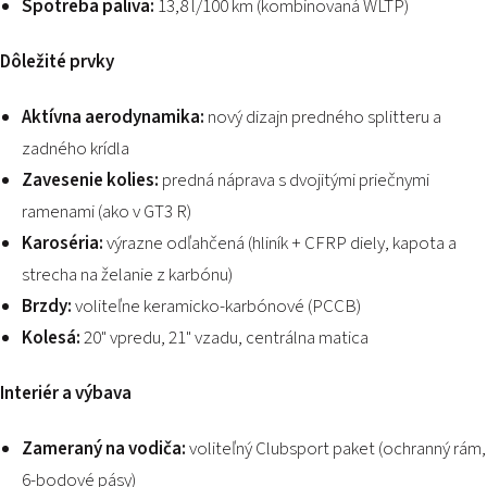
Spotreba paliva:
13,8 l/100 km (kombinovaná WLTP)
Dôležité prvky
Aktívna aerodynamika:
nový dizajn predného splitteru a
zadného krídla
Zavesenie kolies:
predná náprava s dvojitými priečnymi
ramenami (ako v GT3 R)
Karoséria:
výrazne odľahčená (hliník + CFRP diely, kapota a
strecha na želanie z karbónu)
Brzdy:
voliteľne keramicko-karbónové (PCCB)
Kolesá:
20" vpredu, 21" vzadu, centrálna matica
Interiér a výbava
Zameraný na vodiča:
voliteľný Clubsport paket (ochranný rám,
6-bodové pásy)