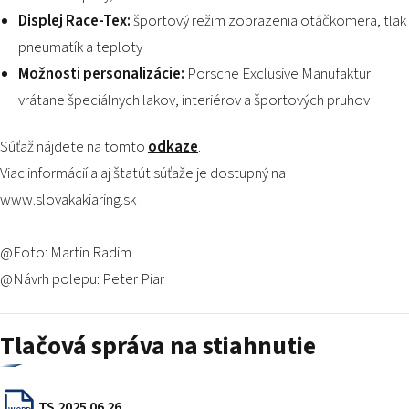
Displej Race-Tex:
športový režim zobrazenia otáčkomera, tlak
pneumatík a teploty
Možnosti personalizácie:
Porsche Exclusive Manufaktur
vrátane špeciálnych lakov, interiérov a športových pruhov
Súťaž nájdete na tomto
odkaze
.
Viac informácií a aj
štatút súťaže
je dostupný na
www.slovakakiaring.sk
@Foto: Martin Radim
@Návrh polepu: Peter Piar
Tlačová správa na stiahnutie
TS 2025 06 26