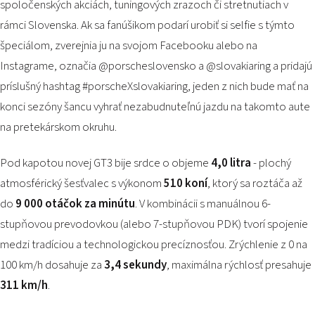
spoločenských akciách, tuningových zrazoch či stretnutiach v
rámci Slovenska. Ak sa fanúšikom podarí urobiť si selfie s týmto
špeciálom, zverejnia ju na svojom Facebooku alebo na
Instagrame, označia @porscheslovensko a @slovakiaring a pridajú
príslušný hashtag #porscheXslovakiaring, jeden z nich bude mať na
konci sezóny šancu vyhrať nezabudnuteľnú jazdu na takomto aute
na pretekárskom okruhu.
Pod kapotou novej GT3 bije srdce o objeme
4,0 litra
- plochý
atmosférický šesťvalec s výkonom
510 koní
, ktorý sa roztáča až
do
9 000 otáčok za minútu
. V kombinácii s manuálnou 6-
stupňovou prevodovkou (alebo 7-stupňovou PDK) tvorí spojenie
medzi tradíciou a technologickou precíznosťou. Zrýchlenie z 0 na
100 km/h dosahuje za
3,4 sekundy
, maximálna rýchlosť presahuje
311 km/h
.