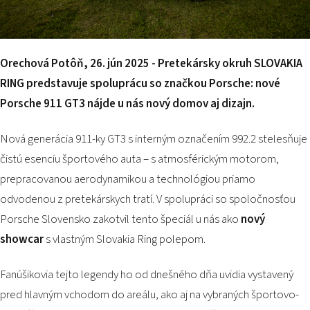
PODUJATIA 2026
KONTAKTY
Orechová Potôň, 26. jún 2025 - Pretekársky okruh SLOVAKIA
RING
predstavuje spoluprácu so značkou Porsche: nové
Porsche 911 GT3 nájde u nás nový domov aj dizajn.
Nová generácia 911-ky GT3 s interným označením 992.2 stelesňuje
čistú esenciu športového auta – s atmosférickým motorom,
prepracovanou aerodynamikou a technológiou priamo
odvodenou z pretekárskych tratí. V spolupráci so spoločnosťou
Porsche Slovensko zakotvil tento špeciál u nás ako
nový
showcar
s vlastným Slovakia Ring polepom.
Fanúšikovia tejto legendy ho od dnešného dňa uvidia vystavený
pred hlavným vchodom do areálu, ako aj na vybraných športovo-