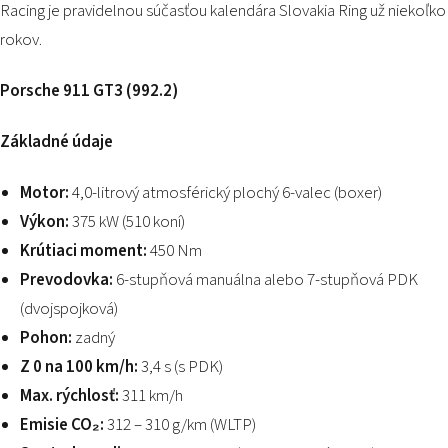
Racing je pravidelnou súčasťou kalendára Slovakia Ring už niekoľko
rokov.
Porsche 911 GT3 (992.2)
Základné údaje
Motor:
4,0-litrový atmosférický plochý 6-valec (boxer)
Výkon:
375 kW (510 koní)
Krútiaci moment:
450 Nm
Prevodovka:
6-stupňová manuálna
alebo
7-stupňová PDK
(dvojspojková)
Pohon:
zadný
Z 0 na 100 km/h:
3,4 s (s PDK)
Max. rýchlosť:
311 km/h
Emisie CO₂:
312 – 310 g/km (WLTP)