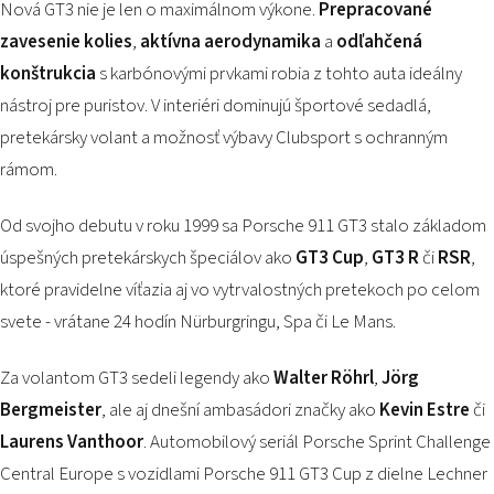
Nová GT3 nie je len o maximálnom výkone.
Prepracované
zavesenie kolies
,
aktívna aerodynamika
a
odľahčená
konštrukcia
s karbónovými prvkami robia z tohto auta ideálny
nástroj pre puristov. V interiéri dominujú športové sedadlá,
pretekársky volant a možnosť výbavy Clubsport s ochranným
rámom.
Od svojho debutu v roku 1999 sa Porsche 911 GT3 stalo základom
úspešných pretekárskych špeciálov ako
GT3 Cup
,
GT3 R
či
RSR
,
ktoré pravidelne víťazia aj vo vytrvalostných pretekoch po celom
svete - vrátane 24 hodín Nürburgringu, Spa či Le Mans.
Za volantom GT3 sedeli legendy ako
Walter Röhrl
,
Jörg
Bergmeister
, ale aj dnešní ambasádori značky ako
Kevin Estre
či
Laurens Vanthoor
. Automobilový seriál Porsche Sprint Challenge
Central Europe s vozidlami Porsche 911 GT3 Cup z dielne Lechner