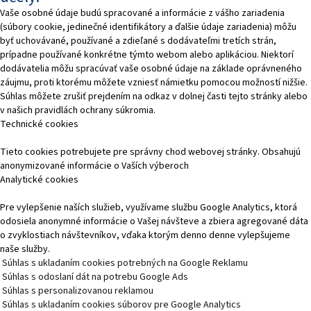
Vaše osobné údaje budú spracované a informácie z vášho zariadenia
(súbory cookie, jedinečné identifikátory a ďalšie údaje zariadenia) môžu
byť uchovávané, používané a zdieľané s dodávateľmi tretích strán,
prípadne používané konkrétne týmto webom alebo aplikáciou. Niektorí
dodávatelia môžu spracúvať vaše osobné údaje na základe oprávneného
záujmu, proti ktorému môžete vzniesť námietku pomocou možností nižšie.
Súhlas môžete zrušiť prejdením na odkaz v dolnej časti tejto stránky alebo
v našich pravidlách ochrany súkromia.
Technické cookies
Tieto cookies potrebujete pre správny chod webovej stránky. Obsahujú
anonymizované informácie o Vaších výberoch
Analytické cookies
Pre vylepšenie naších služieb, využívame službu Google Analytics, ktorá
odosiela anonymné informácie o Vašej návšteve a zbiera agregované dáta
o zvyklostiach návštevníkov, vďaka ktorým denno denne vylepšujeme
naše služby.
Súhlas s ukladaním cookies potrebných na Google Reklamu
Súhlas s odoslaní dát na potrebu Google Ads
Súhlas s personalizovanou reklamou
Súhlas s ukladaním cookies súborov pre Google Analytics