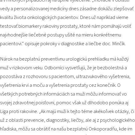
a v mnohých prípadoch aj na úplné vyliečenie
. „Inovácie v oblasti
vedy a personalizovanej medicíny dnes zásadne dokážu zlepšovať
kvalitu života onkologických pacientov. Dnes už napríklad vieme
testovať biomarkery rakoviny prostaty, ktoré nám pomáhajú voliť
najvhodnejšie liečebné postupy ušité na mieru konkrétnemu
pacientovi.“
opisuje pokroky v diagnostike a liečbe doc. Minčík.
Nárok na bezplatnú preventívnu urologickú prehliadku má každý
muž v rizikovom veku. Odborníci vysvetľujú, že je bezbolestná a
pozostáva z rozhovoru s pacientom, ultrazvukového vyšetrenia,
vyšetrenia krvi a moču a vyšetrenia prostaty cez konečník. O
všetkých potrebných informáciách sa muži môžu informovať vo
svojej zdravotnej poisťovni, pomoc však už dlhodobo ponúka aj
Liga proti rakovine.
„Ak majú muži k tejto téme akékoľvek otázky, či
už z oblasti prevencie, diagnostiky, liečby, ale aj z psychologického
hľadiska, môžu sa obrátiť na našu bezplatnú Onkoporadňu, kde im