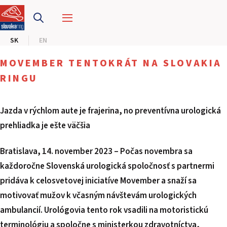
PRETEKÁRSKY OKRUH
SK
EN
MOTOKÁRY
MOVEMBER TENTOKRÁT NA SLOVAKIA
CENTRUM BEZPEČNEJ JAZDY
RINGU
HOTEL RING
Jazda v rýchlom aute je frajerina, no preventívna urologická
prehliadka je ešte väčšia
KALENDÁR
Bratislava, 14. november 2023 – Počas novembra sa
SK
každoročne Slovenská urologická spoločnosť s partnermi
EN
pridáva k celosvetovej iniciatíve Movember a snaží sa
motivovať mužov k včasným návštevám urologických
MAPA STRÁNKY
ambulancií. Urológovia tento rok vsadili na motoristickú
E-SHOP A VSTUPENKY
PRE FIRMY
terminológiu a spoločne s ministerkou zdravotníctva,