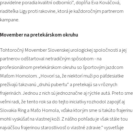
pravidelne poradia kvalitní odborníci“,
dopĺňa Eva Kováčová,
riaditeľka Ligy proti rakovine, ktorá je každoročným partnerom
kampane.
Movember na pretekárskom okruhu
Tohtoročný Movember Slovenskej urologickej spoločnosti a jej
partnerov odštartoval netradičným spôsobom - na
profesionálnom pretekárskom okruhu so športovým jazdcom
Maťom Homolom.
„Hovorí sa, že niektorí muži po päťdesiatke
prežívajú takzvanú „druhú pubertu“ a pretekajú sa v rôznych
frajerinách. Jednou z nich sú jednoznačne aj rýchle autá. Preto sme
veľmi radi, že tento rok sa do tejto iniciatívy rozhodol zapojiť aj
Slovakia Ring a Maťo Homola, vďaka ktorým sme si takúto frajerinu
mohli vyskúšať na vlastnej koži. Z nášho pohľadu je však stále tou
najväčšou frajerinou starostlivosť o vlastné zdravie.“ vysvetľuje