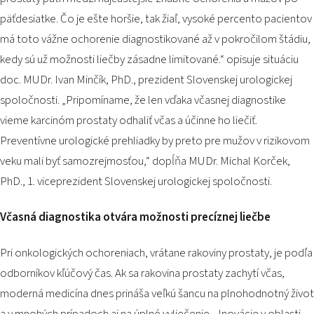
päťdesiatke. Čo je ešte horšie, tak žiaľ, vysoké percento pacientov
má toto vážne ochorenie diagnostikované až v pokročilom štádiu,
kedy sú už možnosti liečby zásadne limitované.“ opisuje situáciu
doc. MUDr. Ivan Minčík, PhD., prezident Slovenskej urologickej
spoločnosti.
„Pripomíname, že len vďaka včasnej diagnostike
vieme karcinóm prostaty odhaliť včas a účinne ho liečiť.
Preventívne urologické prehliadky by preto pre mužov v rizikovom
veku mali byť samozrejmosťou,“
dopĺňa MUDr. Michal Korček,
PhD., 1. viceprezident Slovenskej urologickej spoločnosti.
Včasná diagnostika otvára možnosti precíznej liečbe
Pri onkologických ochoreniach, vrátane rakoviny prostaty, je podľa
odborníkov kľúčový čas. Ak sa rakovina prostaty zachytí včas,
moderná medicína dnes prináša veľkú šancu na plnohodnotný život