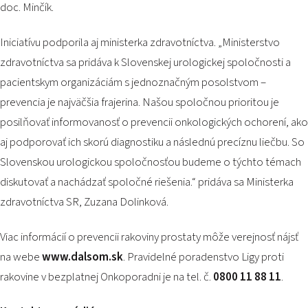
doc. Minčík.
Iniciatívu podporila aj ministerka zdravotníctva. „
Ministerstvo
zdravotníctva sa pridáva k Slovenskej urologickej spoločnosti a
pacientskym organizáciám s jednoznačným posolstvom –
prevencia je najväčšia frajerina. Našou spoločnou prioritou je
posilňovať informovanosť o prevencii onkologických ochorení, ako
aj podporovať ich skorú diagnostiku a následnú precíznu liečbu. So
Slovenskou urologickou spoločnosťou budeme o týchto témach
diskutovať a nachádzať spoločné riešenia.“
pridáva sa Ministerka
zdravotníctva SR, Zuzana Dolinková.
Viac informácií o prevencii rakoviny prostaty môže verejnosť nájsť
na webe
www.dalsom.sk
. Pravidelné poradenstvo Ligy proti
rakovine v bezplatnej Onkoporadni je na tel. č.
0800 11 88 11
.