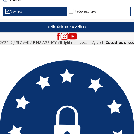
Novinky
Tlačové správy
Prihlásiť sa na odber
2026 © / SLOVAKIA RING AGENCY. All right reserved.
Vytvoril:
Cstudios s.r.o.