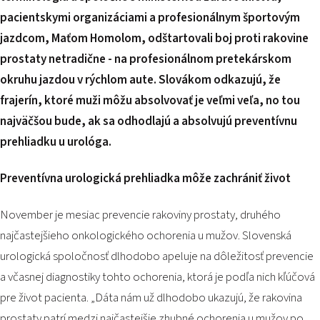
PODUJATIA 2026
pacientskymi organizáciami a profesionálnym športovým
KONTAKTY
jazdcom, Maťom Homolom, odštartovali boj proti rakovine
prostaty netradične - na profesionálnom pretekárskom
okruhu jazdou v rýchlom aute. Slovákom odkazujú, že
frajerín, ktoré muži môžu absolvovať je veľmi veľa, no tou
najväčšou bude, ak sa odhodlajú a absolvujú preventívnu
prehliadku u urológa.
Preventívna urologická prehliadka môže zachrániť život
November je mesiac prevencie rakoviny prostaty, druhého
najčastejšieho onkologického ochorenia u mužov. Slovenská
urologická spoločnosť dlhodobo apeluje na dôležitosť prevencie
a včasnej diagnostiky tohto ochorenia, ktorá je podľa nich kľúčová
pre život pacienta.
„Dáta nám už dlhodobo ukazujú, že rakovina
prostaty patrí medzi najčastejšie zhubné ochorenia u mužov po