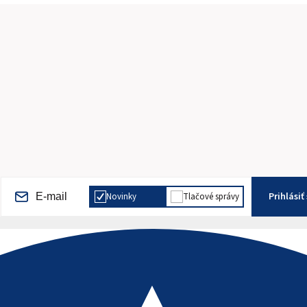
Prihlásiť
Novinky
Tlačové správy