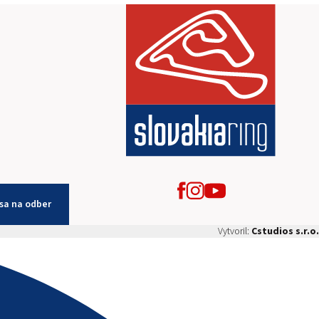
 sa na odber
Vytvoril:
Cstudios s.r.o.