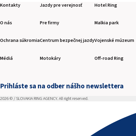
Kontakty
Jazdy pre verejnosť
Hotel Ring
O nás
Pre firmy
Malkia park
Ochrana súkromia
Centrum bezpečnej jazdy
Vojenské múzeum
Médiá
Motokáry
Off-road Ring
Prihláste sa na odber nášho newslettera
2026 © / SLOVAKIA RING AGENCY. All right reserved.