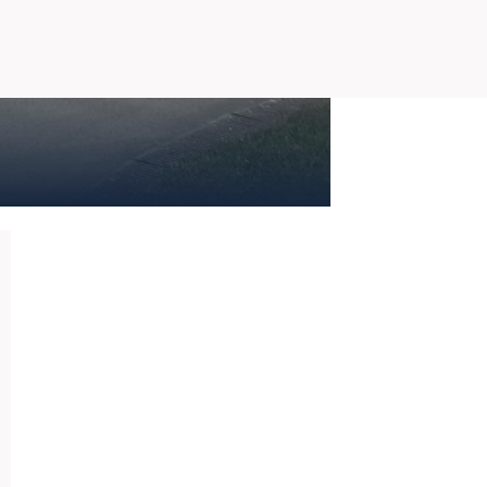
PRETEKÁRSKY OKRUH
MOTOKÁRY
CENTRUM BEZPEČNEJ JAZDY
HOTEL RING
KALENDÁR
SK
EN
MAPA STRÁNKY
E-SHOP A VSTUPENKY
PRE FIRMY