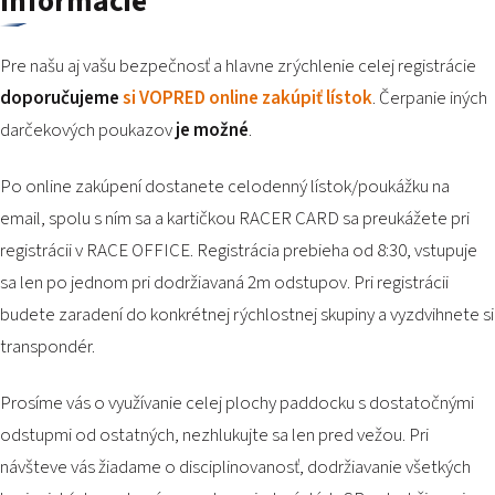
Informácie
Pre našu aj vašu bezpečnosť a hlavne zrýchlenie celej registrácie
doporučujeme
si VOPRED online zakúpiť lístok
. Čerpanie iných
darčekových poukazov
je možné
.
Po online zakúpení dostanete celodenný lístok/poukážku na
email, spolu s ním sa a kartičkou RACER CARD sa preukážete pri
registrácii v RACE OFFICE. Registrácia prebieha od 8:30, vstupuje
sa len po jednom pri dodržiavaná 2m odstupov. Pri registrácii
budete zaradení do konkrétnej rýchlostnej skupiny a vyzdvihnete si
transpondér.
Prosíme vás o využívanie celej plochy paddocku s dostatočnými
odstupmi od ostatných, nezhlukujte sa len pred vežou. Pri
návšteve vás žiadame o disciplinovanosť, dodržiavanie všetkých