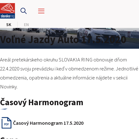
PRETEKÁRSKY OKRUH
SK
EN
MOTOKÁRY
Voľné Jazdy Auto 17.5.2020
CENTRUM BEZPEČNEJ JAZDY
HOTEL RING
Areál pretekárskeho okruhu SLOVAKIA RING obnovuje dňom
22.4.2020 svoju prevádzku i keď v obmedzenom režime. Jednotlivé
obmedzenia, opatrenia a aktuálne informácie nájdete v sekcii
KALENDÁR
Novinky
.
SK
Časový Harmonogram
EN
Časový Harmonogram 17.5.2020
MAPA STRÁNKY
PDF
E-SHOP A VSTUPENKY
PRE FIRMY