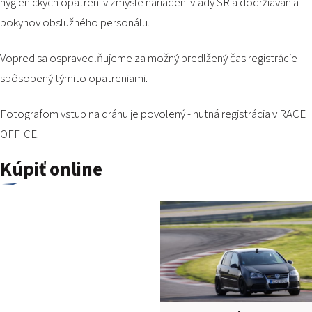
hygienických opatrení v zmysle nariadení vlády SR a dodržiavania
pokynov obslužného personálu.
Vopred sa ospravedlňujeme za možný predlžený čas registrácie
spôsobený týmito opatreniami.
Fotografom vstup na dráhu je povolený - nutná registrácia v RACE
OFFICE.
Kúpiť online