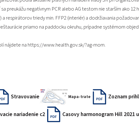
rí sa preukážu negatívnym PCR alebo AG testom nie starším ako 12 h
r) a respirátorov triedy min. FFP2 (interiér) a dodržiavania požadov
reštaurácie priamo na paddocku okruhu, prípadne systémom objedn
lí nájdete na https://www.health.gov.sk/?ag-mom.
Stravovanie
Zoznam prih
Mapa-trate
PDF
PDF
vacie nariadenie c2
Casovy harmonogram Hill 2021 
PDF