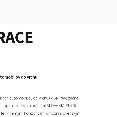
PRETEKÁRSKY OKRUH
RACE
MOTOKÁRY
CENTRUM BEZPEČNEJ JAZDY
HOTEL RING
KALENDÁR
utomobilov do vrchu
SK
EN
ekoch automobilov do vrchu (MSR PAV) začne
MAPA STRÁNKY
ch opatrení tiež za bránami SLOVAKIA RINGU.
E-SHOP A VSTUPENKY
s len miernymi horizontami umožní slovenským
PRE FIRMY