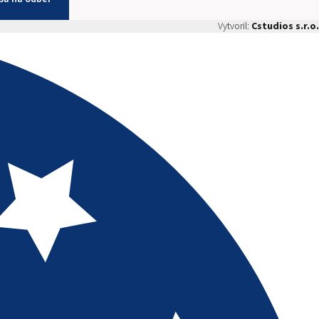
Vytvoril:
Cstudios s.r.o.