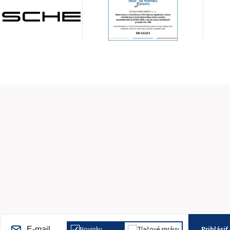
Prihlásiť
Novinky
Tlačové správy