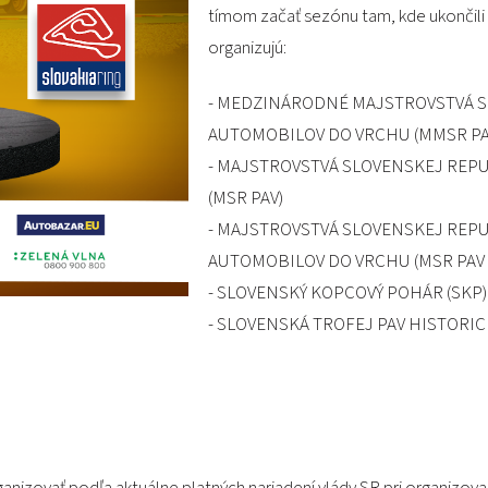
tímom začať sezónu tam, kde ukončili 
organizujú:
- MEDZINÁRODNÉ MAJSTROVSTVÁ S
AUTOMOBILOV DO VRCHU (MMSR PA
- MAJSTROVSTVÁ SLOVENSKEJ REP
(MSR PAV)
- MAJSTROVSTVÁ SLOVENSKEJ REP
AUTOMOBILOV DO VRCHU (MSR PAV 
- SLOVENSKÝ KOPCOVÝ POHÁR (SKP)
- SLOVENSKÁ TROFEJ PAV HISTORI
izovať podľa aktuálne platných nariadení vlády SR pri organizov