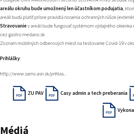
areálu okruhu bude umožnený len účastníkom podujatia
, kto
areáli budú platiť prísne pravidlá nosenia ochranných rúšok (exterié
Stravovanie
v areáli bude fungovať systémom výdajného okienka 
cez gastro.medano.sk.
Zoznam mobilných odberových miest na testovanie Covid-19 v oko
Prihlášky
:
http://www.sams-asn.sk/prihlas...
ZU PAV
Casy admin a tech preberania
PDF
PDF
Vykona
PDF
Médiá