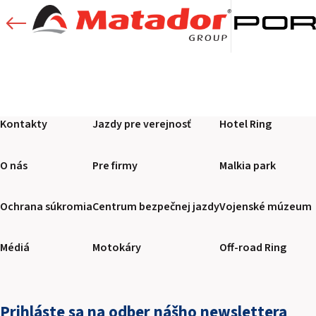
Kontakty
Jazdy pre verejnosť
Hotel Ring
O nás
Pre firmy
Malkia park
Ochrana súkromia
Centrum bezpečnej jazdy
Vojenské múzeum
Médiá
Motokáry
Off-road Ring
Prihláste sa na odber nášho newslettera