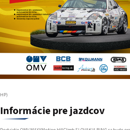
HP)
Informácie pre jazdcov
Podujatie OMV MAXXMotion HillClimb SLOVAKIA RING sa bude organ