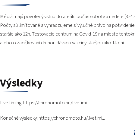
Médiá majú povolený vstup do areálu počas soboty a nedele (3.-4.4.).
Počty sú limitované a vyhradzujeme si výlučné právo na potvrdenie
staršie ako 12h. Testovacie centrum na Covid-19 na mieste tentok
alebo o zaočkovaní druhou dávkou vakcíny staršou ako 14 dní.
Výsledky
Live timing:
https://chronomoto.hu/livetimi...
Konečné výsledky:
https://chronomoto.hu/livetimi...