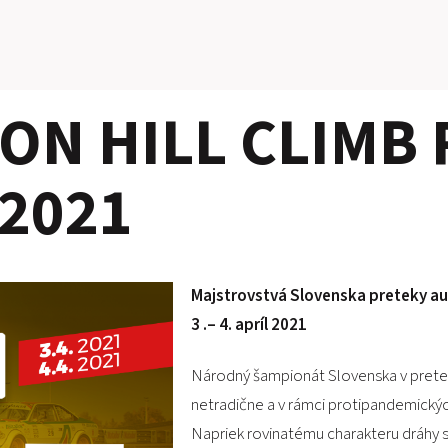
N HILL CLIMB 
 2021
Majstrovstvá Slovenska preteky a
3 .– 4. apríl 2021
Národný šampionát Slovenska v pret
netradične a v rámci protipandemický
Napriek rovinatému charakteru dráhy 