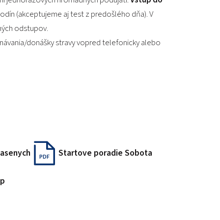
odín (akceptujeme aj test z predošlého dňa). V
aných odstupov.
ávania/donášky stravy vopred telefonicky alebo
lasenych
Startove poradie Sobota
PDF
up