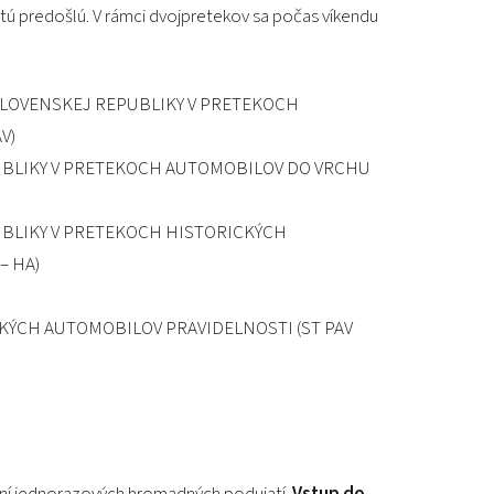
PODUJATIA 2026
tú predošlú. V rámci dvojpretekov sa počas víkendu
KONTAKTY
LOVENSKEJ REPUBLIKY V PRETEKOCH
V)
UBLIKY V PRETEKOCH AUTOMOBILOV DO VRCHU
UBLIKY V PRETEKOCH HISTORICKÝCH
– HA)
CKÝCH AUTOMOBILOV PRAVIDELNOSTI (ST PAV
aní jednorazových hromadných podujatí.
Vstup do