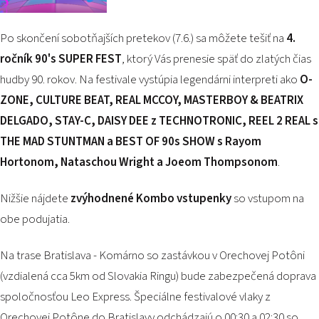
Po skončení sobotňajších pretekov (7.6.) sa môžete tešiť na
4.
ročník 90's SUPER FEST
, ktorý Vás prenesie späť do zlatých čias
hudby 90. rokov. Na festivale vystúpia legendárni interpreti ako
O-
ZONE, CULTURE BEAT, REAL MCCOY, MASTERBOY & BEATRIX
DELGADO, STAY-C, DAISY DEE z TECHNOTRONIC, REEL 2 REAL s
THE MAD STUNTMAN a BEST OF 90s SHOW s Rayom
Hortonom, Nataschou Wright a Joeom Thompsonom
.
Nižšie nájdete
zvýhodnené Kombo vstupenky
so vstupom na
obe podujatia.
Na trase Bratislava - Komárno so zastávkou v Orechovej Potôni
(vzdialená cca 5km od Slovakia Ringu) bude zabezpečená doprava
spoločnosťou
Leo Express
. Špeciálne festivalové vlaky z
Orechovej Potône do Bratislavy odchádzajú o 00:30 a 02:30 so