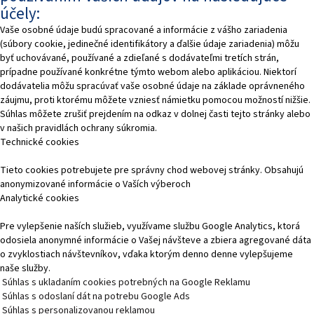
účely:
Vaše osobné údaje budú spracované a informácie z vášho zariadenia
(súbory cookie, jedinečné identifikátory a ďalšie údaje zariadenia) môžu
byť uchovávané, používané a zdieľané s dodávateľmi tretích strán,
prípadne používané konkrétne týmto webom alebo aplikáciou. Niektorí
dodávatelia môžu spracúvať vaše osobné údaje na základe oprávneného
záujmu, proti ktorému môžete vzniesť námietku pomocou možností nižšie.
Súhlas môžete zrušiť prejdením na odkaz v dolnej časti tejto stránky alebo
v našich pravidlách ochrany súkromia.
Technické cookies
Tieto cookies potrebujete pre správny chod webovej stránky. Obsahujú
anonymizované informácie o Vaších výberoch
Analytické cookies
Pre vylepšenie naších služieb, využívame službu Google Analytics, ktorá
odosiela anonymné informácie o Vašej návšteve a zbiera agregované dáta
o zvyklostiach návštevníkov, vďaka ktorým denno denne vylepšujeme
naše služby.
Súhlas s ukladaním cookies potrebných na Google Reklamu
Súhlas s odoslaní dát na potrebu Google Ads
Súhlas s personalizovanou reklamou