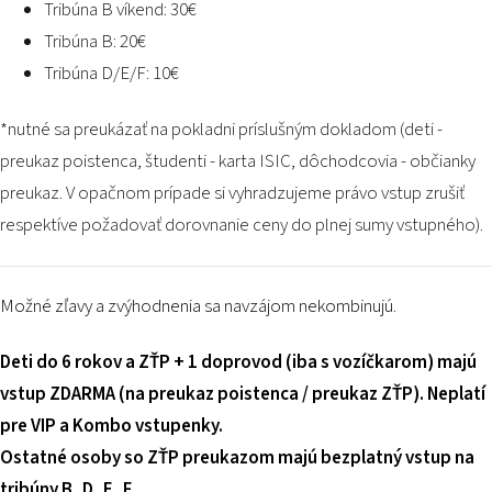
Tribúna B víkend: 30€
Tribúna B: 20€
Tribúna D/E/F: 10€
*nutné sa preukázať na pokladni príslušným dokladom (deti -
preukaz poistenca, študenti - karta ISIC, dôchodcovia - občianky
preukaz. V opačnom prípade si vyhradzujeme právo vstup zrušiť
respektíve požadovať dorovnanie ceny do plnej sumy vstupného).
Možné zľavy a zvýhodnenia sa navzájom nekombinujú.
Deti do 6 rokov a ZŤP + 1 doprovod (iba s vozíčkarom) majú
vstup ZDARMA (na preukaz poistenca / preukaz ZŤP). Neplatí
pre VIP a Kombo vstupenky.
Ostatné osoby so ZŤP preukazom majú bezplatný vstup na
tribúny B, D, E, F.