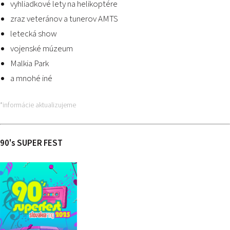
vyhliadkové lety na helikoptére
zraz veteránov a tunerov AMTS
letecká show
vojenské múzeum
Malkia Park
a mnohé iné
*informácie aktualizujeme
90
'
s SUPER FEST