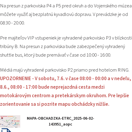
Na presun z parkoviska P4 a P5 pred okruh a do Vojenského múzea
môžete využiť aj bezplatnú kyvadlovú dopravu. V prevádzke je od
08:30 - 20:00.
Pre majiteľov VIP vstupeniek je vyhradené parkovisko P3 v blízkosti
tribúny B. Na presun z parkoviska bude zabezpečený vyhradený
shuttle bus, ktorý bude premávať v čase od 10:00 - 16:00.
Médiá majú vyhradené parkovisko P2 priamo pred hotelom RING.
UPOZORNENIE - V sobotu, 7.6. v čase 08:00 - 00:00 a v nedeľu,
8.6., 08:00 - 17:00 bude neprejazdná cesta medzi
motokárovým centrom a pretekárskym okruhom. Pre lepšie
zorientovanie sa si pozrite mapu obchádzky nižšie.
MAPA-OBCHADZKA-ETRC_2025-06-02-
143951_aopc