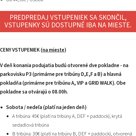
PREDPREDAJ VSTUPENIEK SA SKONČIL,
VSTUPENKY SÚ DOSTUPNÉ IBA NA MIESTE.
CENY VSTUPENIEK (
na mieste
)
V deň konania podujatia budú otvorené dve pokladne - na
parkovisku P3 (primárne pre tribúny D,E,F a B) a hlavná
pokladňa (primárne pre tribúnu A, VIP a GRID WALK). Obe
pokladne sa otvárajú o 08.00h.
Sobota / nedeľa (platí na jeden deň)
A tribúna: 45€ (platí na tribúny A, DEF + paddock), krytá
sedadlová tribúna
B tribúna: 30€ (platí na tribúny B, DEF + paddock), otvorená