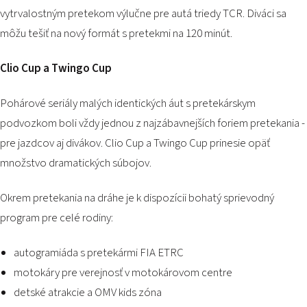
vytrvalostným pretekom výlučne pre autá triedy TCR. Diváci sa
môžu tešiť na nový formát s pretekmi na 120 minút.
Clio Cup a
Twingo Cup
Pohárové seriály malých identických áut s pretekárskym
podvozkom boli vždy jednou z najzábavnejších foriem pretekania -
pre jazdcov aj divákov. Clio Cup a Twingo Cup prinesie opäť
množstvo dramatických súbojov.
Okrem pretekania na dráhe je k dispozícii bohatý sprievodný
program pre celé rodiny:
autogramiáda s pretekármi FIA ETRC
motokáry pre verejnosť v
motokárovom centre
detské atrakcie a OMV kids zóna