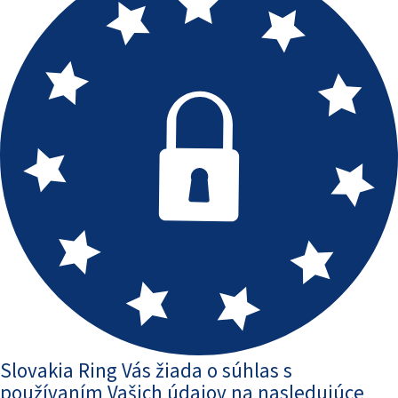
Slovakia Ring Vás žiada o súhlas s
používaním Vašich údajov na nasledujúce