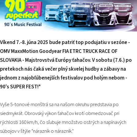
PODUJATIA 2026
KONTAKTY
Víkend 7.-8. júna 2025 bude patriť top podujatiu v sezóne -
OMV MaxxMotion Goodyear FIA ETRC TRUCK RACE OF
SLOVAKIA - Majstrovstvá Európy ťahačov. V sobotu (7.6.) po
pretekoch nás čaká večer plný skvelej hudby a zábavy na
jednom z najobľúbenejších festivalov pod holým nebom -
90's SUPER FEST
!
*
Vyše 5-tonové monštrá sa na našom okruhu predstavia po
siedmykrát. Obrovský výkon ťahačov krotí obmedzovač pri
rýchlosti 160 km/h, čo sľubuje množstvo ostrých a napínavých
súbojov v štýle "nárazník o nárazník."