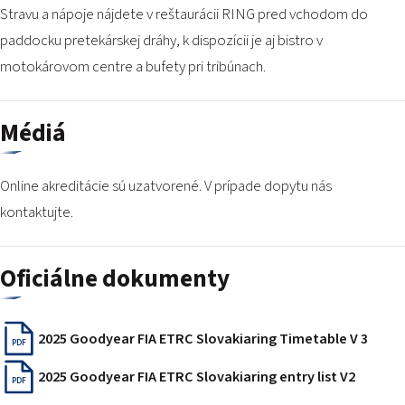
Stravu a nápoje nájdete v
reštaurácii RING
pred vchodom do
paddocku pretekárskej dráhy, k dispozícii je aj bistro v
motokárovom centre a bufety pri tribúnach.
Médiá
Online akreditácie sú uzatvorené. V prípade dopytu nás
kontaktujte.
Oficiálne dokumenty
2025 Goodyear FIA ETRC Slovakiaring Timetable V 3
PDF
2025 Goodyear FIA ETRC Slovakiaring entry list V2
PDF