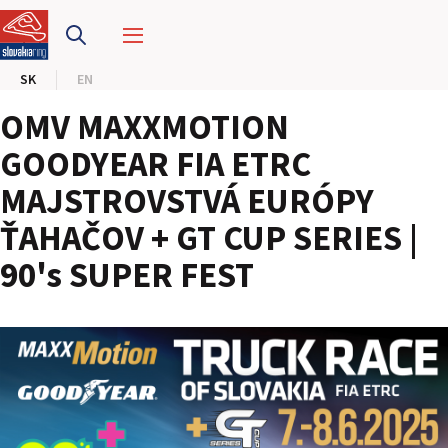
PRETEKÁRSKY OKRUH
SK
EN
MOTOKÁRY
OMV MAXXMOTION
CENTRUM BEZPEČNEJ JAZDY
GOODYEAR FIA ETRC
MAJSTROVSTVÁ EURÓPY
HOTEL RING
ŤAHAČOV + GT CUP SERIES |
KALENDÁR
90's SUPER FEST
SK
EN
MAPA STRÁNKY
E-SHOP A VSTUPENKY
PRE FIRMY