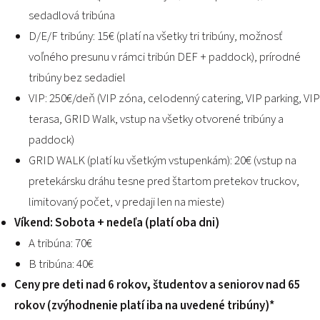
sedadlová tribúna
D/E/F tribúny: 15€ (platí na všetky tri tribúny, možnosť
voľného presunu v rámci tribún DEF + paddock), prírodné
tribúny bez sedadiel
VIP: 250€/deň (VIP zóna, celodenný catering, VIP parking, VIP
terasa, GRID Walk, vstup na všetky otvorené tribúny a
paddock)
GRID WALK (platí ku všetkým vstupenkám): 20€ (vstup na
pretekársku dráhu tesne pred štartom pretekov truckov,
limitovaný počet, v predaji len na mieste)
Víkend: Sobota + nedeľa (platí oba dni)
A tribúna: 70€
B tribúna: 40€
Ceny pre deti nad 6 rokov, študentov a seniorov nad 65
rokov (zvýhodnenie platí iba na uvedené tribúny)*