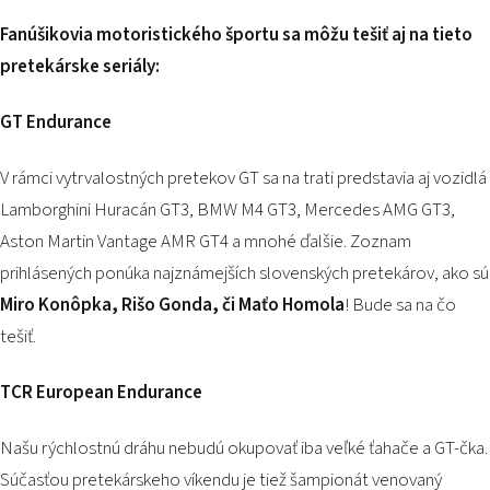
Fanúšikovia motoristického športu sa môžu tešiť aj na tieto
pretekárske seriály:
GT Endurance
V rámci vytrvalostných pretekov GT sa na trati predstavia aj vozidlá
Lamborghini Huracán GT3, BMW M4 GT3, Mercedes AMG GT3,
Aston Martin Vantage AMR GT4 a mnohé ďalšie. Zoznam
prihlásených ponúka najznámejších slovenských pretekárov, ako sú
Miro Konôpka, Rišo Gonda, či Maťo Homola
! Bude sa na čo
tešiť.
TCR European Endurance
Našu rýchlostnú dráhu nebudú okupovať iba veľké ťahače a GT-čka.
Súčasťou pretekárskeho víkendu je tiež šampionát venovaný