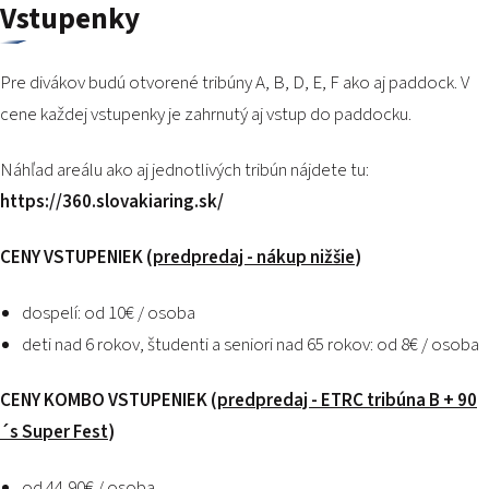
Vstupenky
Pre divákov budú otvorené tribúny A, B, D, E, F ako aj paddock. V
cene každej vstupenky je zahrnutý aj vstup do paddocku.
Náhľad areálu ako aj jednotlivých tribún nájdete tu:
https://360.slovakiaring.sk/
CENY VSTUPENIEK (
predpredaj - nákup nižšie
)
dospelí: od 10€ / osoba
deti nad 6 rokov, študenti a seniori nad 65 rokov: od 8€ / osoba
CENY KOMBO VSTUPENIEK (
predpredaj - ETRC tribúna B + 90
´s Super Fest
)
od 44,90€ / osoba