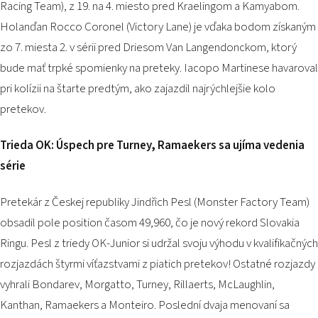
Racing Team), z 19. na 4. miesto pred Kraelingom a Kamyabom.
Holanďan Rocco Coronel (Victory Lane) je vďaka bodom získaným
zo 7. miesta 2. v sérii pred Driesom Van Langendonckom, ktorý
bude mať trpké spomienky na preteky. Iacopo Martinese havaroval
pri kolízii na štarte predtým, ako zajazdil najrýchlejšie kolo
pretekov.
Trieda OK: Úspech pre Turney, Ramaekers sa ujíma vedenia
série
Pretekár z Českej republiky Jindřich Pesl (Monster Factory Team)
obsadil pole position časom 49,960, čo je nový rekord Slovakia
Ringu. Pesl z triedy OK-Junior si udržal svoju výhodu v kvalifikačných
rozjazdách štyrmi víťazstvami z piatich pretekov! Ostatné rozjazdy
vyhrali Bondarev, Morgatto, Turney, Rillaerts, McLaughlin,
Kanthan, Ramaekers a Monteiro. Poslední dvaja menovaní sa