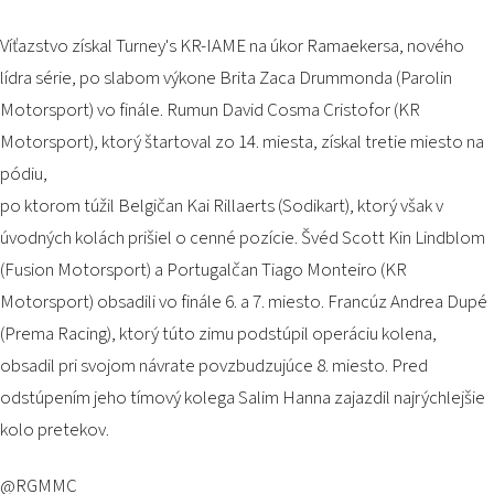
Víťazstvo získal Turney's KR-IAME na úkor Ramaekersa, nového
lídra série, po slabom výkone Brita Zaca Drummonda (Parolin
Motorsport) vo finále. Rumun David Cosma Cristofor (KR
Motorsport), ktorý štartoval zo 14. miesta, získal tretie miesto na
pódiu,
po ktorom túžil Belgičan Kai Rillaerts (Sodikart), ktorý však v
úvodných kolách prišiel o cenné pozície. Švéd Scott Kin Lindblom
(Fusion Motorsport) a Portugalčan Tiago Monteiro (KR
Motorsport) obsadili vo finále 6. a 7. miesto. Francúz Andrea Dupé
(Prema Racing), ktorý túto zimu podstúpil operáciu kolena,
obsadil pri svojom návrate povzbudzujúce 8. miesto. Pred
odstúpením jeho tímový kolega Salim Hanna zajazdil najrýchlejšie
kolo pretekov.
@RGMMC