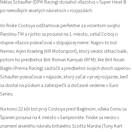
Niklas Schaufler (DPK Racing) dosiahol víťazstvo v Super Heat B
po niekoľkých skvelých návratoch v rozjazdách.
Vo finále Costoya odštartoval perfektne za volantom svojho
Parolinu-TM a rýchlo sa posunul na 1. miesto, zatiaľ čo boj o
stupne víťazov pokračoval v stúpajúcej miere. Najprv to bol
Nemec Arjen Kraeling (KR Motorsport), ktorý viedol stíhací balík,
potom ho predbehol Brit Roman Kamyab (RFM). Ale Brit Noah
Baglin (Prema Racing) zaútočil a predbehol svojich dvoch súperov.
Schaufler pokračoval v nájazde, ktorý začal v prvej rozjazde, keď
sa dostal na pódium a zabezpečil si dočasné vedenie v Euro
Series.
Na konci 22 kôl bol prvý Costoya pred Baglinom, vďaka čomu sa
Španiel posunul na 4. miesto v šampionáte. Finále sa nieslo v
znamení skvelého návratu britského Scotta Marsha (Tony Kart