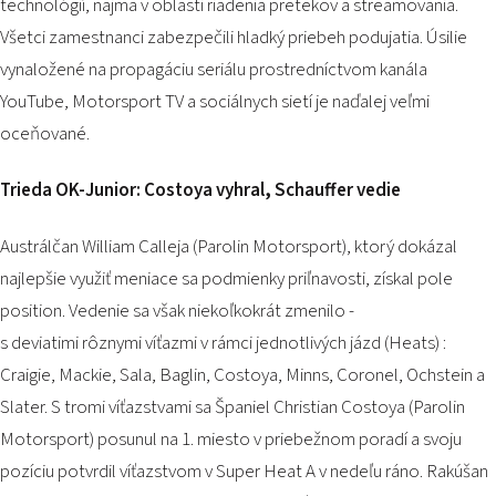
technológií, najmä v oblasti riadenia pretekov a streamovania.
Všetci zamestnanci zabezpečili hladký priebeh podujatia. Úsilie
vynaložené na propagáciu seriálu prostredníctvom kanála
YouTube, Motorsport TV a sociálnych sietí je naďalej veľmi
oceňované.
Trieda OK-Junior: Costoya vyhral, Schauffer vedie
Austrálčan William Calleja (Parolin Motorsport), ktorý dokázal
najlepšie využiť meniace sa podmienky priľnavosti, získal pole
position. Vedenie sa však niekoľkokrát zmenilo -
s deviatimi rôznymi víťazmi v rámci jednotlivých jázd (Heats) :
Craigie, Mackie, Sala, Baglin, Costoya, Minns, Coronel, Ochstein a
Slater. S tromi víťazstvami sa Španiel Christian Costoya (Parolin
Motorsport) posunul na 1. miesto v priebežnom poradí a svoju
pozíciu potvrdil víťazstvom v Super Heat A v nedeľu ráno. Rakúšan