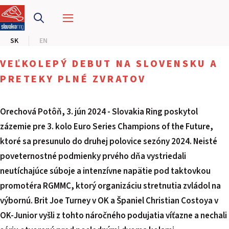
PRETEKÁRSKY OKRUH
SK
EN
MOTOKÁRY
VEĽKOLEPÝ DEBUT NA SLOVENSKU A
CENTRUM BEZPEČNEJ JAZDY
PRETEKY PLNÉ ZVRATOV
HOTEL RING
Orechová Potôň, 3. jún 2024 - Slovakia Ring poskytol
zázemie pre 3. kolo Euro Series Champions of the Future,
KALENDÁR
ktoré sa presunulo do druhej polovice sezóny 2024. Neisté
poveternostné podmienky prvého dňa vystriedali
SK
neutíchajúce súboje a intenzívne napätie pod taktovkou
EN
promotéra RGMMC, ktorý organizáciu stretnutia zvládol na
výbornú. Brit Joe Turney v OK a Španiel Christian Costoya v
MAPA STRÁNKY
OK-Junior vyšli z tohto náročného podujatia víťazne a nechali
E-SHOP A VSTUPENKY
PRE FIRMY