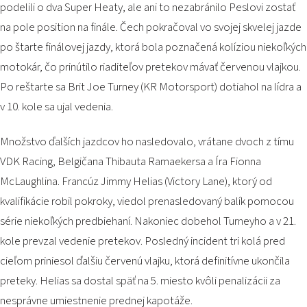
podelili o dva Super Heaty, ale ani to nezabránilo Peslovi zostať
na pole position na finále. Čech pokračoval vo svojej skvelej jazde
po štarte finálovej jazdy, ktorá bola poznačená kolíziou niekoľkých
motokár, čo prinútilo riaditeľov pretekov mávať červenou vlajkou.
Po reštarte sa Brit Joe Turney (KR Motorsport) dotiahol na lídra a
v 10. kole sa ujal vedenia.
Množstvo ďalších jazdcov ho nasledovalo, vrátane dvoch z tímu
VDK Racing, Belgičana Thibauta Ramaekersa a Íra Fionna
McLaughlina. Francúz Jimmy Helias (Victory Lane), ktorý od
kvalifikácie robil pokroky, viedol prenasledovaný balík pomocou
série niekoľkých predbiehaní. Nakoniec dobehol Turneyho a v 21.
kole prevzal vedenie pretekov. Posledný incident tri kolá pred
cieľom priniesol ďalšiu červenú vlajku, ktorá definitívne ukončila
preteky. Helias sa dostal späť na 5. miesto kvôli penalizácii za
nesprávne umiestnenie prednej kapotáže.