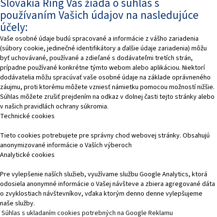
Slovakia Ring Vás žiada o súhlas s
používaním Vašich údajov na nasledujúce
účely:
Vaše osobné údaje budú spracované a informácie z vášho zariadenia
(súbory cookie, jedinečné identifikátory a ďalšie údaje zariadenia) môžu
byť uchovávané, používané a zdieľané s dodávateľmi tretích strán,
prípadne používané konkrétne týmto webom alebo aplikáciou. Niektorí
dodávatelia môžu spracúvať vaše osobné údaje na základe oprávneného
záujmu, proti ktorému môžete vzniesť námietku pomocou možností nižšie.
Súhlas môžete zrušiť prejdením na odkaz v dolnej časti tejto stránky alebo
v našich pravidlách ochrany súkromia.
Technické cookies
Tieto cookies potrebujete pre správny chod webovej stránky. Obsahujú
anonymizované informácie o Vaších výberoch
Analytické cookies
Pre vylepšenie naších služieb, využívame službu Google Analytics, ktorá
odosiela anonymné informácie o Vašej návšteve a zbiera agregované dáta
o zvyklostiach návštevníkov, vďaka ktorým denno denne vylepšujeme
naše služby.
Súhlas s ukladaním cookies potrebných na Google Reklamu