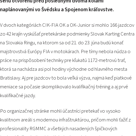
sériu otvorenú pred poslednými dvoma kolami
PODUJATIA 2026
naplánovanými vo Švédsku a Spojenom kráľovstve.
KONTAKTY
V dvoch kategóriách CIK-FIA OK a OK-Junior si mohlo 166 jazdcov
zo 42 krajín vyskúšať pretekárske podmienky Slovak Karting Centra
na Slovakia Ringu, na ktorom sa od 21. do 23. júna budú konať
majstrovstvá Európy FIA v motokárach. Pre tímy nebola núdza o
práce na prispôsobení techniky pre kľukatú 1172-metrovú trať,
ktorá sa nachádza asi pol hodiny východne od hlavného mesta
Bratislavy. Aj pre jazdcov to bola veľká výzva, najmä keď piatkové
meniace sa počasie skomplikovalo kvalifikačný tréning a aj prvé
kvalifikačné jazdy.
Po organizačnej stránke mohli účastníci pretekať vo vysoko
kvalitnom areáli s modernou infraštruktúrou, pričom mohli ťažiť z
profesionality RGMMC a všetkých nasadených špičkových