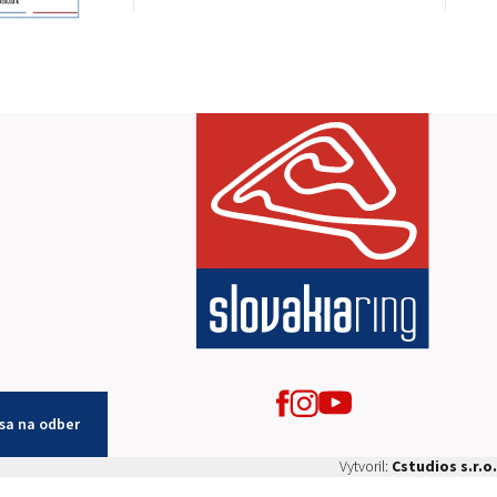
 sa na odber
Vytvoril:
Cstudios s.r.o.