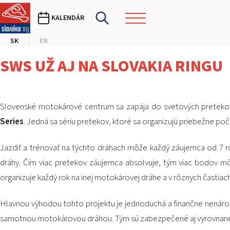
KALENDÁR
SK
EN
SWS UŽ AJ NA SLOVAKIA RINGU
Slovenské motokárové centrum sa zapája do svetových preteko
Series
. Jedná sa sériu pretekov, ktoré sa organizujú priebežne p
Jazdiť a trénovať na týchto dráhach môže každý záujemca od 7 
dráhy. Čím viac pretekov záujemca absolvuje, tým viac bodov môž
organizuje každý rok na inej motokárovej dráhe a v rôznych častiach
Hlavnou výhodou tohto projektu je jednoduchá a finančne nenáro
samotnou motokárovou dráhou. Tým sú zabezpečené aj vyrovnané 