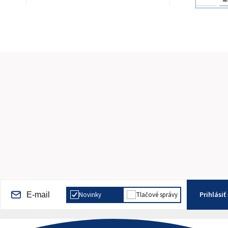
Prihlásiť
Novinky
Tlačové správy