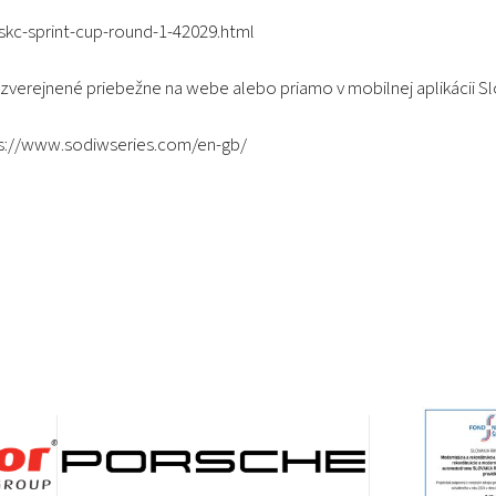
skc-sprint-cup-round-1-42029.html
 zverejnené priebežne na
webe
alebo priamo v mobilnej aplikácii Sl
s://www.sodiwseries.com/en-gb/