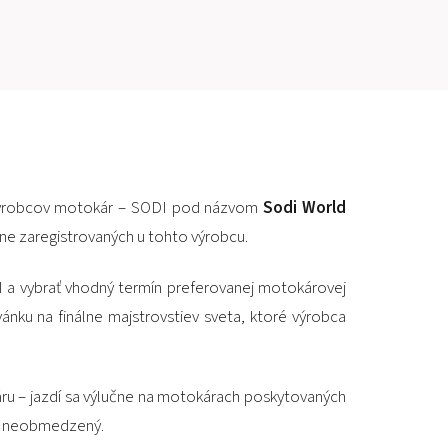
PRETEKÁRSKY OKRUH
MOTOKÁRY
CENTRUM BEZPEČNEJ JAZDY
HOTEL RING
h výrobcov motokár – SODI pod názvom
Sodi World
ne zaregistrovaných u tohto výrobcu.
KALENDÁR
 a vybrať vhodný termín preferovanej motokárovej
SK
ánku na finálne majstrovstiev sveta, ktoré výrobca
EN
u – jazdí sa výlučne na motokárach poskytovaných
MAPA STRÁNKY
E-SHOP A VSTUPENKY
om neobmedzený.
PRE FIRMY