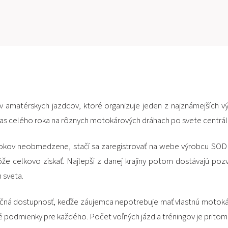
v amatérskych jazdcov, ktoré organizuje jeden z najznámejšíc
očas celého roka na rôznych motokárových dráhach po svete centrál
rokov neobmedzene, stačí sa zaregistrovať na webe výrobcu SODI
e celkovo získať. Najlepší z danej krajiny potom dostávajú pozv
 sveta.
čná dostupnosť, keďže záujemca nepotrebuje mať vlastnú motokár
podmienky pre každého. Počet voľných jázd a tréningov je prit