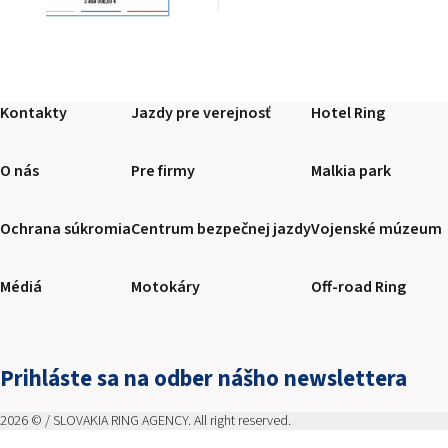
Kontakty
Jazdy pre verejnosť
Hotel Ring
O nás
Pre firmy
Malkia park
Ochrana súkromia
Centrum bezpečnej jazdy
Vojenské múzeum
Médiá
Motokáry
Off-road Ring
Prihláste sa na odber nášho newslettera
2026 © / SLOVAKIA RING AGENCY. All right reserved.