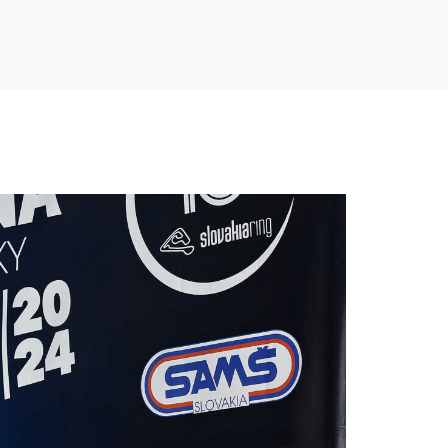
PRETEKÁRSKY OKRUH
MOTOKÁRY
CENTRUM BEZPEČNEJ JAZDY
HOTEL RING
KALENDÁR
SK
EN
MAPA STRÁNKY
E-SHOP A VSTUPENKY
PRE FIRMY