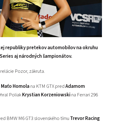
ej republiky pretekov automobilov na okruhu
 Series aj národných šampionátov.
j relácie Pozor, zákruta.
l
Maťo Homola
na KTM GTX pred
Adamom
yhral Poliak
Krystian Korzeniowski
na Ferrari 296
 pred BMW M6 GT3 slovenského tímu
Trevor Racing