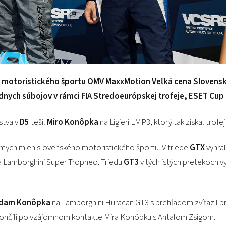
o motoristického športu OMV MaxxMotion Veľká cena Slovensk
dnych súbojov v rámci FIA Stredoeurópskej trofeje, ESET Cup
stva v
D5
tešil
Miro Konôpka
na Ligieri LMP3, ktorý tak získal trofe
ámych mien slovenského motoristického športu. V triede
GTX
vyhra
a Lamborghini Super Tropheo. Triedu
GT3
v tých istých pretekoch v
dam Konôpka
na Lamborghini Huracan GT3 s prehľadom zvíťazil
 skončili po vzájomnom kontakte Mira Konôpku s Antalom Zsigom.