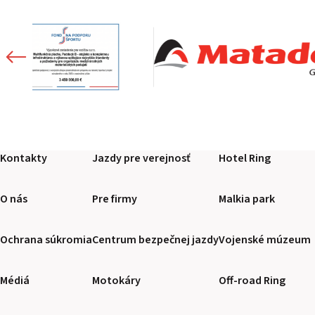
Kontakty
Jazdy pre verejnosť
Hotel Ring
O nás
Pre firmy
Malkia park
Ochrana súkromia
Centrum bezpečnej jazdy
Vojenské múzeum
Médiá
Motokáry
Off-road Ring