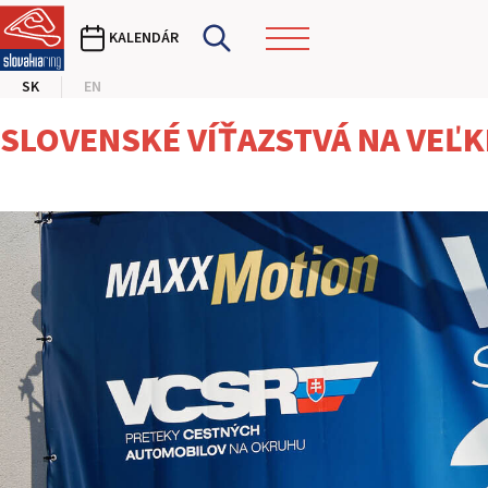
KALENDÁR
SK
EN
SLOVENSKÉ VÍŤAZSTVÁ NA VEĽK