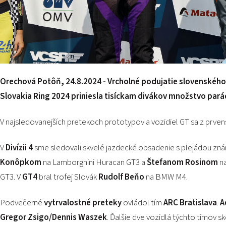
Orechová Potôň, 24.8.2024 - Vrcholné podujatie slovenskéh
Slovakia Ring 2024 priniesla tisíckam divákov množstvo pará
V najsledovanejších pretekoch prototypov a vozidiel GT sa z prven
V
Divízii 4
sme sledovali skvelé jazdecké obsadenie s plejádou zn
Konôpkom
na Lamborghini Huracan GT3 a
Štefanom Rosinom
n
GT3. V
GT4
bral trofej Slovák
Rudolf Beňo
na BMW M4.
Podvečerné
vytrvalostné preteky
ovládol tím
ARC Bratislava
.
A
Gregor Zsigo/Dennis Waszek
. Ďalšie dve vozidlá týchto tímov