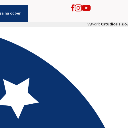
 sa na odber
Vytvoril:
Cstudios s.r.o.