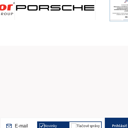
Prihlásiť
Novinky
Tlačové správy