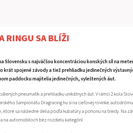
 RINGU SA BLÍŽI
 Slovensku s najväčšou koncentráciou konských síl na meter
to krát spojené závody a tiež prehliadku jedinečných výstavný
renom paddocku majitelia jedinečných, vyleštených áut.
lených pneumatík a prehliadku unikátnych áut. V rámci 2.kola Slo
ského šampionátu Dragracing.hu si na cieľovej rovinke autodrómu zm
, ktoré sa následne delia podľa kubatúry a pohonu na triedy. Na záv
aja na automobiloch bez rozdielu kategórií.