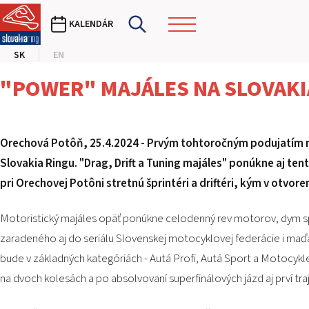
KALENDÁR
SK
EN
"POWER" MAJÁLES NA SLOVAKIA
Orechová Potôň, 25.4.2024 -
Prvým tohtoročným podujatím na
Slovakia Ringu. "Drag, Drift a Tuning majáles" ponúkne aj ten
pri Orechovej Potôni stretnú šprintéri a driftéri, kým v otvo
Motoristický majáles opäť ponúkne celodenný rev motorov, dym spá
zaradeného aj do seriálu Slovenskej motocyklovej federácie i maďar
bude v základných kategóriách - Autá Profi, Autá Sport a Motocykle
na dvoch kolesách a po absolvovaní superfinálových jázd aj prví tr