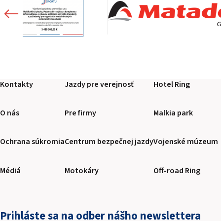
Kontakty
Jazdy pre verejnosť
Hotel Ring
O nás
Pre firmy
Malkia park
Ochrana súkromia
Centrum bezpečnej jazdy
Vojenské múzeum
Médiá
Motokáry
Off-road Ring
Prihláste sa na odber nášho newslettera