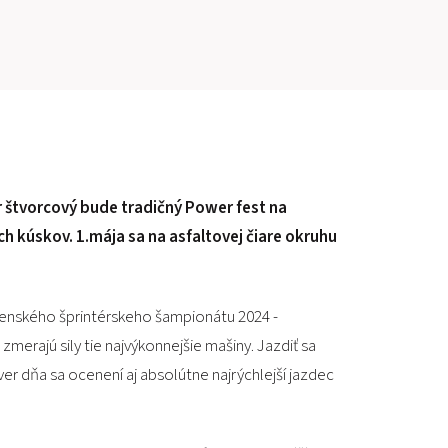
PRETEKÁRSKY OKRUH
MOTOKÁRY
CENTRUM BEZPEČNEJ JAZDY
HOTEL RING
 štvorcový bude tradičný Power fest na
ch kúskov. 1.mája sa na asfaltovej čiare okruhu
KALENDÁR
SK
venského šprintérskeho šampionátu 2024 -
erajú sily tie najvýkonnejšie mašiny. Jazdiť sa
EN
er dňa sa ocenení aj absolútne najrýchlejší jazdec
MAPA STRÁNKY
E-SHOP A VSTUPENKY
PRE FIRMY