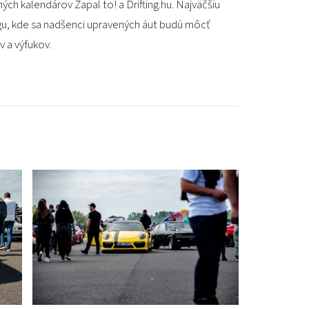
ých kalendárov Zapal to! a Drifting.hu. Najväčšiu
PODUJATIA 2026
KONTAKTY
gu, kde sa nadšenci upravených áut budú môcť
v a výfukov.