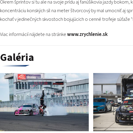
Okrem šprintov si tu ale na svoje prídu aj fanúšikovia jazdy bokom,
koncentráciu konských síl na meter štvorcový by mal umocniť aj s
kochať v jedinečných skvostoch bojujúcich o cenné trofeje súťaže 
Viac informácií nájdete na stránke
www.zrychlenie.sk
Galéria