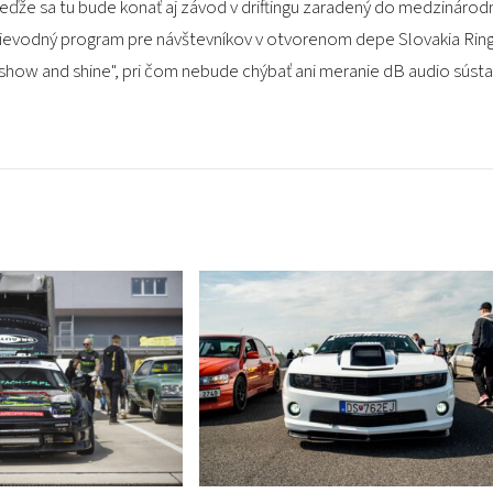
 keďže sa tu bude konať aj závod v driftingu zaradený do medzinárodn
prievodný program pre návštevníkov v otvorenom depe Slovakia Rin
"show and shine", pri čom nebude chýbať ani meranie dB audio sústa