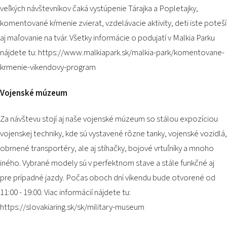
veľkých návštevníkov čaká vystúpenie Tárajka a Popletajky,
komentované kŕmenie zvierat, vzdelávacie aktivity, deti iste poteší
aj maľovanie na tvár. Všetky informácie o podujatí v Malkia Parku
nájdete tu:
https://www.malkiapark.sk/malkia-park/komentovane-
krmenie-vikendovy-program
Vojenské múzeum
Za návštevu stojí aj naše vojenské múzeum so stálou expozíciou
vojenskej techniky, kde sú vystavené rôzne tanky, vojenské vozidlá,
obrnené transportéry, ale aj stíhačky, bojové vrtuľníky a mnoho
iného. Vybrané modely sú v perfektnom stave a stále funkčné aj
pre prípadné jazdy. Počas oboch dní víkendu bude otvorené od
11:00 - 19:00. Viac informácií nájdete tu:
https://slovakiaring.sk/sk/military-museum