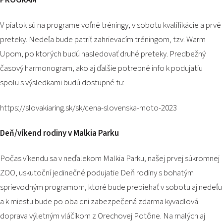
PROGRAM
V piatok sú na programe voľné tréningy, v sobotu kvalifikácie a prvé
preteky. Nedeľa bude patriť zahrievacím tréningom, tzv. Warm
Upom, po ktorých budú nasledovať druhé preteky. Predbežný
časový harmonogram, ako aj ďalšie potrebné info k podujatiu
spolu s výsledkami budú dostupné tu:
https://slovakiaring.sk/sk/cena-slovenska-moto-2023
Deň/víkend rodiny v Malkia Parku
Počas víkendu sa v neďalekom Malkia Parku, našej prvej súkromnej
ZOO, uskutoční jedinečné podujatie Deň rodiny s bohatým
sprievodným programom, ktoré bude prebiehať v sobotu aj nedeľu
a k miestu bude po oba dni zabezpečená zdarma kyvadlová
doprava výletným vláčikom z Orechovej Potône. Na malých aj