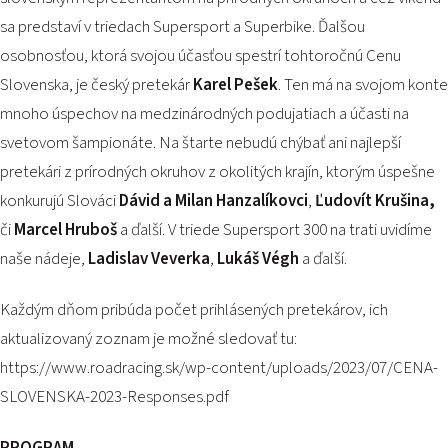
sa predstaví v triedach Supersport a Superbike. Ďalšou
osobnosťou, ktorá svojou účasťou spestrí tohtoročnú Cenu
Slovenska, je český pretekár
Karel Pešek
. Ten má na svojom konte
mnoho úspechov na medzinárodných podujatiach a účasti na
svetovom šampionáte. Na štarte nebudú chýbať ani najlepší
pretekári z prírodných okruhov z okolitých krajín, ktorým úspešne
konkurujú Slováci
Dávid a
Milan Hanzalíkovci
,
Ľudovít Krušina,
či
Marcel Hruboš
a ďalší. V triede Supersport 300 na trati uvidíme
naše nádeje,
Ladislav Veverka
,
Lukáš Végh
a ďalší.
Každým dňom pribúda počet prihlásených pretekárov, ich
aktualizovaný zoznam je možné sledovať tu:
https://www.roadracing.sk/wp-content/uploads/2023/07/CENA-
SLOVENSKA-2023-Responses.pdf