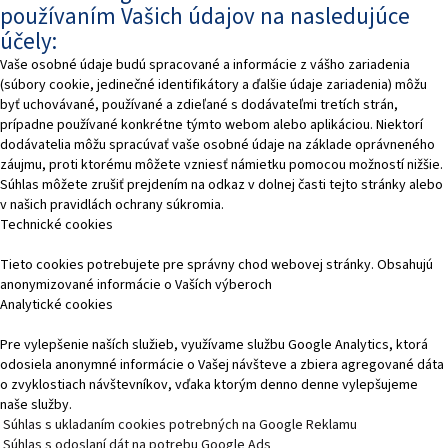
používaním Vašich údajov na nasledujúce
účely:
Vaše osobné údaje budú spracované a informácie z vášho zariadenia
(súbory cookie, jedinečné identifikátory a ďalšie údaje zariadenia) môžu
byť uchovávané, používané a zdieľané s dodávateľmi tretích strán,
prípadne používané konkrétne týmto webom alebo aplikáciou. Niektorí
dodávatelia môžu spracúvať vaše osobné údaje na základe oprávneného
záujmu, proti ktorému môžete vzniesť námietku pomocou možností nižšie.
Súhlas môžete zrušiť prejdením na odkaz v dolnej časti tejto stránky alebo
v našich pravidlách ochrany súkromia.
Technické cookies
Tieto cookies potrebujete pre správny chod webovej stránky. Obsahujú
anonymizované informácie o Vaších výberoch
Analytické cookies
Pre vylepšenie naších služieb, využívame službu Google Analytics, ktorá
odosiela anonymné informácie o Vašej návšteve a zbiera agregované dáta
o zvyklostiach návštevníkov, vďaka ktorým denno denne vylepšujeme
naše služby.
Súhlas s ukladaním cookies potrebných na Google Reklamu
Súhlas s odoslaní dát na potrebu Google Ads