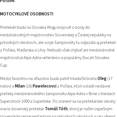
Potône.
PODUJATIA 2026
KONTAKTY
MOTOCYKLOVÉ OSOBNOSTI
Pretekári budú na Slovakia Ringu bojovať o body do
medzinárodných majstrovstiev Slovenskej a Českej republiky na
prírodných okruhoch, ale svoje šampionáty tu odjazdia aj pretekári
z Poľska, Maďarska a Litvy. Nebudú však chýbať ani medzinárodné
majstrovstvá Alpe Adria veteránov a populárny Ducati Slovakia
Cup.
Medzi favoritov na víťazstvo budú patriť mladučkí bratia
Oleg
(17
rokov) a
Milan
(16)
Pawelecovci
z Poľska, ktorí ovládli nedávne
preteky medzinárodného šampionátu Alpe Adria v Brne v triedach
Superstock 1000 a Superbike. Po zranení sa na pretekárske okruhy
vracia slovenský pretekár
Tomáš Tóth
, ktorý je naším úspešným
slovenským reprezentantom na prírodných okruhoch a cez víkend