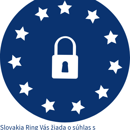
Slovakia Ring Vás žiada o súhlas s