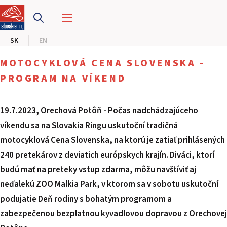
PRETEKÁRSKY OKRUH
SK
EN
MOTOKÁRY
MOTOCYKLOVÁ CENA SLOVENSKA -
CENTRUM BEZPEČNEJ JAZDY
PROGRAM NA VÍKEND
HOTEL RING
19.7.2023, Orechová Potôň - Počas nadchádzajúceho
víkendu sa na Slovakia Ringu uskutoční tradičná
KALENDÁR
motocyklová Cena Slovenska, na ktorú je zatiaľ prihlásených
240 pretekárov z deviatich európskych krajín. Diváci, ktorí
SK
budú mať na preteky vstup zdarma, môžu navštíviť aj
EN
neďalekú ZOO Malkia Park, v ktorom sa v sobotu uskutoční
podujatie Deň rodiny s bohatým programom a
MAPA STRÁNKY
zabezpečenou bezplatnou kyvadlovou dopravou z Orechovej
E-SHOP A VSTUPENKY
PRE FIRMY