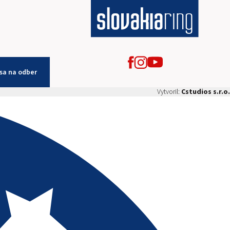
 sa na odber
Vytvoril:
Cstudios s.r.o.