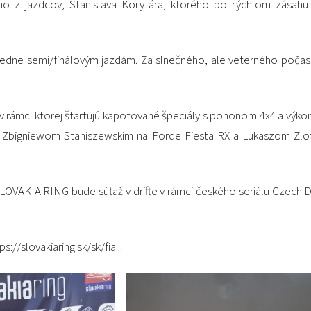
o z jazdcov, Stanislava Korytára, ktorého po rýchlom zásahu a
dne semi/finálovým jazdám. Za slnečného, ale veterného počasia
 v rámci ktorej štartujú kapotované špeciály s pohonom 4x4 a výkon
om Zbigniewom Staniszewskim na Forde Fiesta RX a Lukaszom Zlo
VAKIA RING bude súťaž v drifte v rámci českého seriálu Czech Dri
ps://slovakiaring.sk/sk/fia...