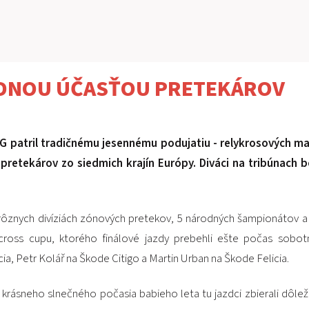
RDNOU ÚČASŤOU PRETEKÁROV
 patril tradičnému jesennému podujatiu - relykrosových maj
 pretekárov zo siedmich krajín Európy. Diváci na tribúnach
 5 rôznych divíziách zónových pretekov, 5 národných šampionátov a
lycross cupu, ktorého finálové jazdy prebehli ešte počas sobot
a, Petr Kolář na Škode Citigo a Martin Urban na Škode Felicia.
rásneho slnečného počasia babieho leta tu jazdci zbierali dôleži