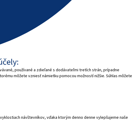
účely:
vávané, používané a zdieľané s dodávateľmi tretích strán, prípadne
 ktorému môžete vzniesť námietku pomocou možností nižšie. Súhlas môžete
o zvyklostiach návštevníkov, vďaka ktorým denno denne vylepšujeme naše