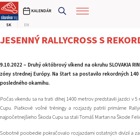
KALENDÁR
SK
EN
JESENNÝ RALLYCROSS S REKO
9.10.2022 – Druhý októbrový víkend na okruhu SLOVAKIA RING
zóny strednej Európy. Na štart sa postavilo rekordných 140
posledného okamihu.
Počas víkendu sa na trati dlhej 1400 metrov predstavili jazdci v
Cupu. Piatkové voľné tréningy a rozjazdy patrili primárne Ral
najpočetnejšieho Škoda Cupu sa stali Tomáš Martan na Škode Felici
Sobotné poobedie pokračovalo rozjazdami ostatných divízií a za k