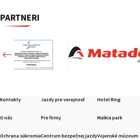
PARTNERI
Kontakty
Jazdy pre verejnosť
Hotel Ring
O nás
Pre firmy
Malkia park
Ochrana súkromia
Centrum bezpečnej jazdy
Vojenské múzeum