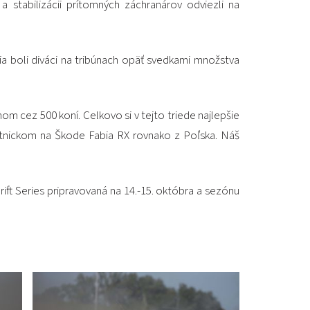
 stabilizácii prítomných záchranárov odviezli na
PODUJATIA 2026
KONTAKTY
 boli diváci na tribúnach opäť svedkami množstva
om cez 500 koní. Celkovo si v tejto triede najlepšie
tnickom na Škode Fabia RX rovnako z Poľska. Náš
ft Series pripravovaná na 14.-15. októbra a sezónu