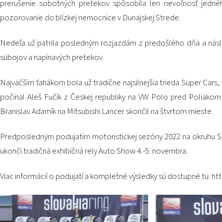
prerušenie sobotných pretekov spôsobila len nevoľnosť jednéh
pozorovanie do blízkej nemocnice v Dunajskej Strede.
Nedeľa už patrila posledným rozjazdám z predošlého dňa a násle
súbojov a napínavých pretekov.
Najväčším ťahákom bola už tradične najsilnejšia trieda Super Cars,
počínal Aleš Fučík z Českej republiky na VW Polo pred Poliak
Branislav Adamík na Mitsubishi Lancer skončil na štvrtom mieste.
Predposledným podujatím motoristickej sezóny 2022 na okruhu SLO
ukončí tradičná exhibičná rely Auto Show 4.-5. novembra.
Viac informácií o podujatí a kompletné výsledky sú dostupné tu:
htt