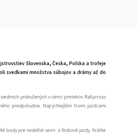
PRETEKÁRSKY OKRUH
MOTOKÁRY
CENTRUM BEZPEČNEJ JAZDY
HOTEL RING
strovstiev Slovenska, Česka, Poľska a trofeje
 boli svedkami množstva súbojov a drámy až do
KALENDÁR
SK
 siedmich pridružených v rámci pretekov Rallycross
ného predpoludnia. Najrýchlejšími tromi jazdcami
EN
MAPA STRÁNKY
E-SHOP A VSTUPENKY
té body pre nedeľné semi- a finálové jazdy. Krátke
PRE FIRMY