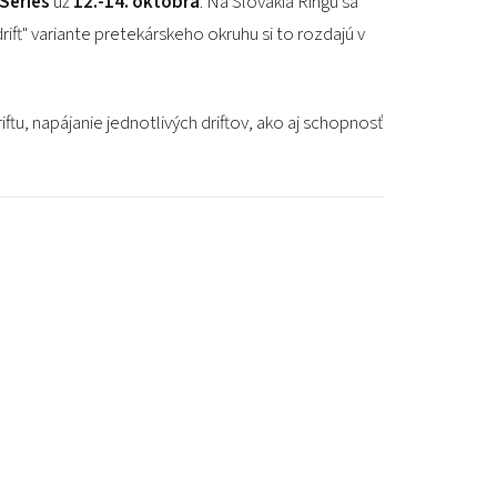
 Series
už
12.-14. októbra
. Na Slovakia Ringu sa
rift" variante pretekárskeho okruhu si to rozdajú v
ftu, napájanie jednotlivých driftov, ako aj schopnosť