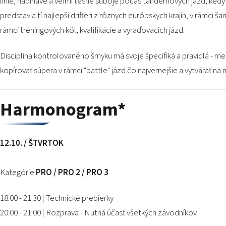
línie, napínavé a veľmi tesné súboje počas tandemových jázd, kedy 
predstavia tí najlepší drifteri z rôznych európskych krajín, v rámci 
rámci tréningových kôl, kvalifikácie a vyraďovacích jázd.
Disciplína kontrolovaného šmyku má svoje špecifiká a pravidlá - meri
kopírovať súpera v rámci "battle" jázd čo najvernejšie a vytvárať n
Harmonogram*
12.10. / ŠTVRTOK
Kategórie
PRO / PRO 2 / PRO 3
18:00 - 21:30 | Technické prebierky
20:00 - 21:00 | Rozprava - Nutná účasť všetkých závodníkov