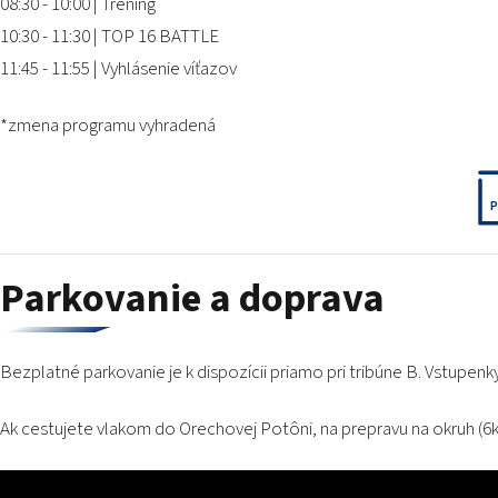
08:30 - 10:00 | Tréning
10:30 - 11:30 | TOP 16 BATTLE
11:45 - 11:55 | Vyhlásenie víťazov
*zmena programu vyhradená
P
Parkovanie a doprava
Bezplatné parkovanie je k dispozícii priamo pri tribúne B. Vstupenky
Ak cestujete vlakom do Orechovej Potôni, na prepravu na okruh (6