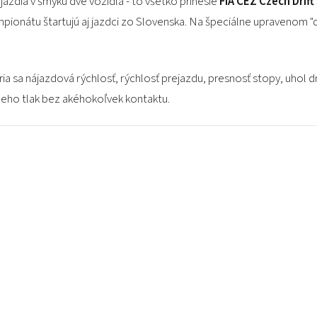
jazdia v šmyku dve vozidlá - to všetko prinesie
FIA CEZ
Czech Drift
šampionátu štartujú aj jazdci zo Slovenska. Na špeciálne upravenom "d
a sa nájazdová rýchlosť, rýchlosť prejazdu, presnosť stopy, uhol dri
a neho tlak bez akéhokoľvek kontaktu.