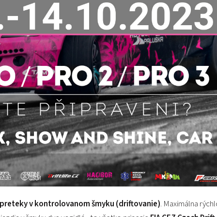
preteky v kontrolovanom šmyku (driftovanie)
. Maximálna rých