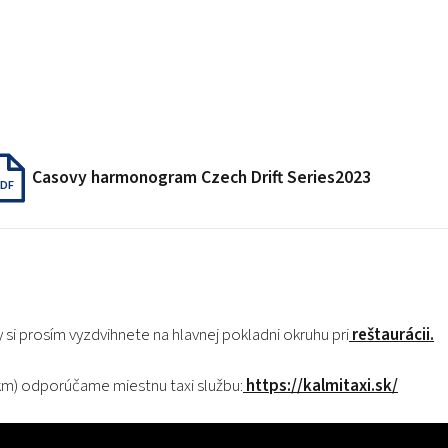
Casovy harmonogram Czech Drift Series2023
DF
 si prosím vyzdvihnete na hlavnej pokladni okruhu pri
reštaurácii.
km) odporúčame miestnu taxi službu:
https://kalmitaxi.sk/