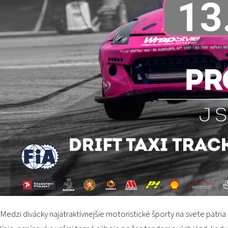
Medzi divácky najatraktívnejšie motoristické športy na svete patria