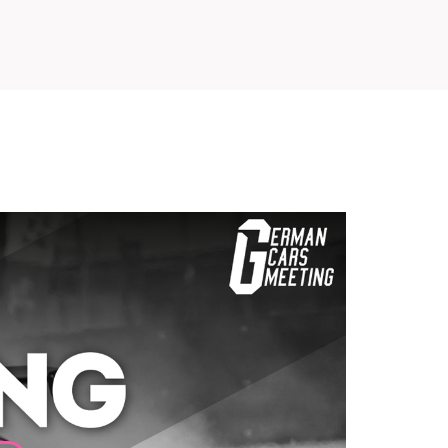
PRETEKÁRSKY OKRUH
MOTOKÁRY
CENTRUM BEZPEČNEJ JAZDY
HOTEL RING
KALENDÁR
SK
EN
MAPA STRÁNKY
E-SHOP A VSTUPENKY
PRE FIRMY