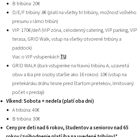
B tribúna: 20€
D/E/F tribúny: 8€ (platí na všetky tri tribúny, možnosť voľného
presunu v rámci tribún)
VIP: 170€/deň (VIP zóna, celodenný catering, VIP parking, VIP
terasa, GRID Walk, vstup na všetky otvorené tribúny a
paddock)
Viac o VIP vstupenkách
TU
GRID WALK (iba k vstupenke na hlavnú tribúnu A, uzavretá
obuv a iba pre osoby staršie ako 16 rokov): 10€ (vstup na
pretekársku dráhu tesne pred štartom pretekov, limitovaný
počet v predaji)
Víkend: Sobota + nedeľa (platí oba dni)
A tribúna: 40€
B tribúna: 30€
Ceny pre deti nad 6 rokov, študentov a seniorov nad 65
rokov (zvýhodnenie platí iba na uvedené tribúny)*