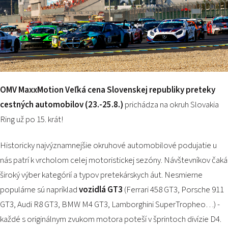
PODUJATIA 2026
KONTAKTY
OMV MaxxMotion Veľká cena Slovenskej republiky
preteky
cestných automobilov
(23.-25.8.)
prichádza na okruh Slovakia
Ring už po 15. krát!
Historicky najvýznamnejšie okruhové automobilové podujatie u
nás patrí k vrcholom celej motoristickej sezóny. Návštevníkov čaká
široký výber kategórií a typov pretekárskych áut. Nesmierne
populárne sú napríklad
vozidlá GT3
(Ferrari 458 GT3, Porsche 911
GT3, Audi R8 GT3, BMW M4 GT3, Lamborghini SuperTropheo…) -
každé s originálnym zvukom motora poteší v šprintoch divízie D4.