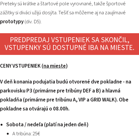
Preteky sú krátke a štartové pole vyrovnané, takže športové
zážitky si diváci užijú dosýta. Tešiť sa môžeme aj na zaujímavé
prototypy
(div. D5).
PREDPREDAJ VSTUPENIEK SA SKONČIL,
VSTUPENKY SÚ DOSTUPNÉ IBA NA MIESTE.
CENY VSTUPENIEK (
na mieste
)
V deň konania podujatia budú otvorené dve pokladne - na
parkovisku P3 (primárne pre tribúny DEF a B) a hlavná
pokladňa (primárne pre tribúnu A, VIP a GRID WALK). Obe
pokladne sa otvárajú o 08.00h.
Sobota / nedeľa (platí na jeden deň)
A tribúna: 25€