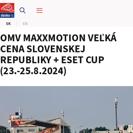
PRETEKÁRSKY OKRUH
SK
EN
MOTOKÁRY
OMV MAXXMOTION VEĽKÁ
CENTRUM BEZPEČNEJ JAZDY
CENA SLOVENSKEJ
REPUBLIKY + ESET CUP
HOTEL RING
(23.-25.8.2024)
KALENDÁR
SK
EN
MAPA STRÁNKY
E-SHOP A VSTUPENKY
PRE FIRMY