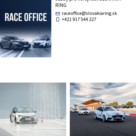
RING
raceoffice@slovakiaring.sk
+421 917 544 227