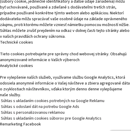
(súbory cookie, jedinečné identifikátory a ďalšie údaje zariadenia) môžu
byť uchovávané, používané a zdieľané s dodávateľmi tretích strán,
prípadne používané konkrétne týmto webom alebo aplikáciou. Niektorí
dodávatelia môžu spracúvať vaše osobné údaje na základe oprávneného
záujmu, proti ktorému môžete vzniesť námietku pomocou možností nižšie.
Súhlas môžete zrušiť prejdením na odkaz v dolnej časti tejto stránky alebo
v našich pravidlách ochrany súkromia.
Technické cookies
Tieto cookies potrebujete pre správny chod webovej stránky. Obsahujú
anonymizované informácie o Vaších výberoch
Analytické cookies
Pre vylepšenie naších služieb, využívame službu Google Analytics, ktorá
odosiela anonymné informácie o Vašej návšteve a zbiera agregované dáta
o zvyklostiach návštevníkov, vďaka ktorým denno denne vylepšujeme
naše služby.
Súhlas s ukladaním cookies potrebných na Google Reklamu
Súhlas s odoslaní dát na potrebu Google Ads
Súhlas s personalizovanou reklamou
Súhlas s ukladaním cookies súborov pre Google Analytics
Remarketing Facebook