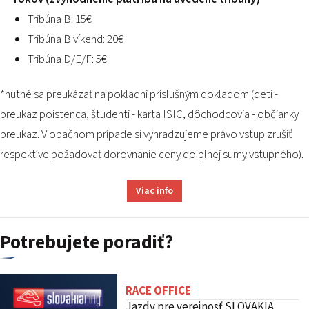
Tribúna B: 15€
Tribúna B víkend: 20€
Tribúna D/E/F: 5€
*nutné sa preukázať na pokladni príslušným dokladom (deti -
preukaz poistenca, študenti - karta ISIC, dôchodcovia - občianky
preukaz. V opačnom prípade si vyhradzujeme právo vstup zrušiť
respektíve požadovať dorovnanie ceny do plnej sumy vstupného).
Viac info
Potrebujete poradiť?
RACE OFFICE
Jazdy pre verejnosť SLOVAKIA