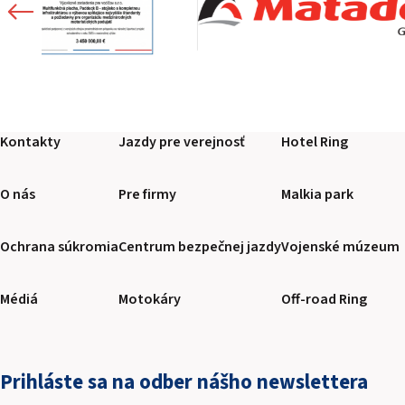
Kontakty
Jazdy pre verejnosť
Hotel Ring
O nás
Pre firmy
Malkia park
Ochrana súkromia
Centrum bezpečnej jazdy
Vojenské múzeum
Médiá
Motokáry
Off-road Ring
Prihláste sa na odber nášho newslettera