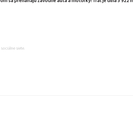
torom sa preháňajú závodné autá a motorky! Trať je dlhá 5 922
sociálne siete.