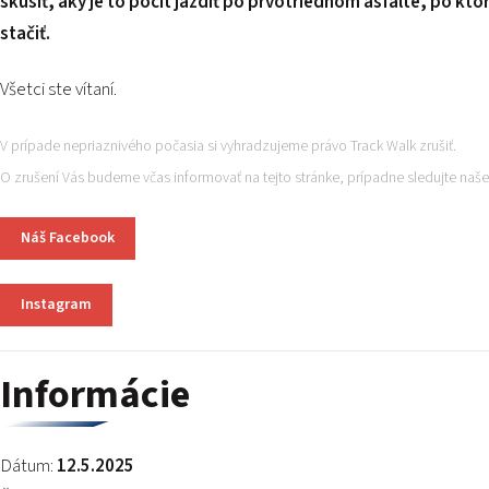
skúsiť, aký je to pocit jazdiť po prvotriednom asfalte, po k
stačiť.
Všetci ste vítaní.
V prípade nepriaznivého počasia si vyhradzujeme právo Track Walk zrušiť.
O zrušení Vás budeme včas informovať na tejto stránke, prípadne sledujte naše 
Náš Facebook
Instagram
Informácie
Dátum:
12
.5.2025