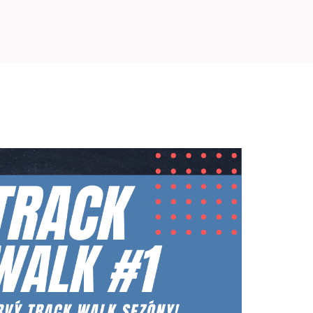
PRETEKÁRSKY OKRUH
MOTOKÁRY
CENTRUM BEZPEČNEJ JAZDY
HOTEL RING
KALENDÁR
SK
EN
MAPA STRÁNKY
E-SHOP A VSTUPENKY
PRE FIRMY