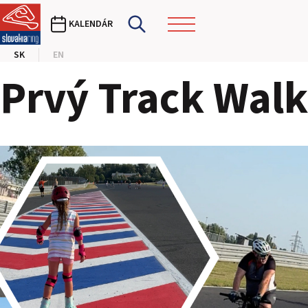
KALENDÁR
SK
EN
Prvý Track Walk