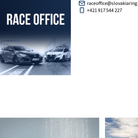
raceoffice@slovakiaring
+421 917 544 227