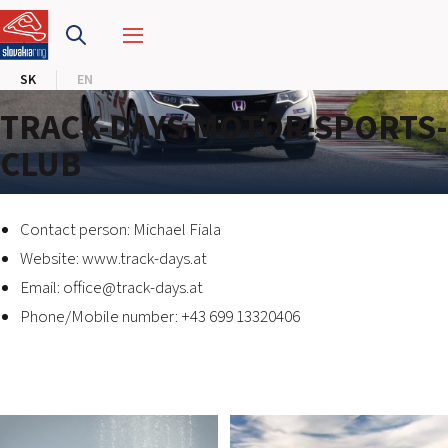
PRETEKÁRSKY OKRUH
SK
EN
MOTOKÁRY
TRACK-DAYS MOTOR-SPORTS-
CENTRUM BEZPEČNEJ JAZDY
CLUB
HOTEL RING
Contact person: Michael Fiala
KALENDÁR
Website:
www.track-days.at
Email:
office@track-days.at
SK
Phone/Mobile number: +43 699 13320406
EN
MAPA STRÁNKY
E-SHOP A VSTUPENKY
PRE FIRMY