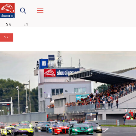
PRETEKÁRSKY OKRUH
SK
EN
MOTOKÁRY
Späť
CENTRUM BEZPEČNEJ JAZDY
HOTEL RING
KALENDÁR
SK
EN
MAPA STRÁNKY
E-SHOP A VSTUPENKY
PRE FIRMY