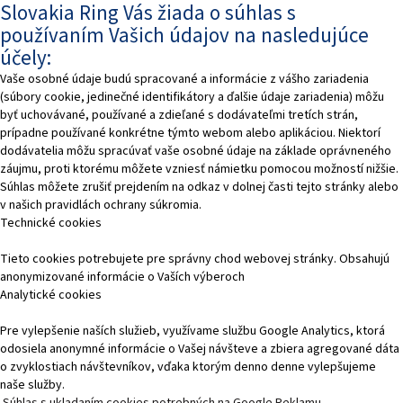
Slovakia Ring Vás žiada o súhlas s
používaním Vašich údajov na nasledujúce
účely:
Vaše osobné údaje budú spracované a informácie z vášho zariadenia
(súbory cookie, jedinečné identifikátory a ďalšie údaje zariadenia) môžu
byť uchovávané, používané a zdieľané s dodávateľmi tretích strán,
prípadne používané konkrétne týmto webom alebo aplikáciou. Niektorí
dodávatelia môžu spracúvať vaše osobné údaje na základe oprávneného
záujmu, proti ktorému môžete vzniesť námietku pomocou možností nižšie.
Súhlas môžete zrušiť prejdením na odkaz v dolnej časti tejto stránky alebo
v našich pravidlách ochrany súkromia.
Technické cookies
Tieto cookies potrebujete pre správny chod webovej stránky. Obsahujú
anonymizované informácie o Vaších výberoch
Analytické cookies
Pre vylepšenie naších služieb, využívame službu Google Analytics, ktorá
odosiela anonymné informácie o Vašej návšteve a zbiera agregované dáta
o zvyklostiach návštevníkov, vďaka ktorým denno denne vylepšujeme
naše služby.