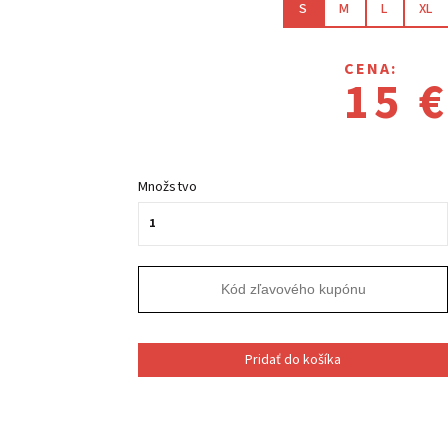
S
M
L
XL
CENA:
15 €
Množstvo
Pridať do košíka