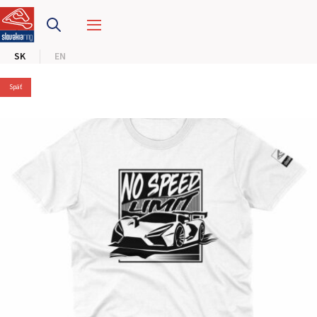
PRETEKÁRSKY OKRUH
SK
EN
MOTOKÁRY
Späť
CENTRUM BEZPEČNEJ JAZDY
HOTEL RING
KALENDÁR
SK
EN
MAPA STRÁNKY
E-SHOP A VSTUPENKY
PRE FIRMY