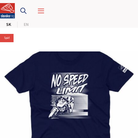
PRETEKÁRSKY OKRUH
SK
EN
MOTOKÁRY
Späť
CENTRUM BEZPEČNEJ JAZDY
HOTEL RING
KALENDÁR
SK
EN
MAPA STRÁNKY
E-SHOP A VSTUPENKY
PRE FIRMY