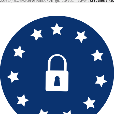
2026 © / SLOVAKIA RING AGENCY. All right reserved.
Vytvoril:
Cstudios s.r.o.