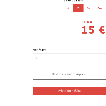
Select Variant
S
M
XL
XXL
CENA:
15 €
Množstvo
Pridať do košíka