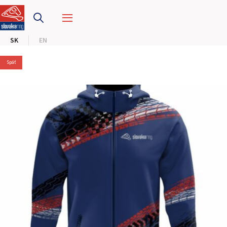
PRETEKÁRSKY OKRUH
SK
EN
MOTOKÁRY
Späť
CENTRUM BEZPEČNEJ JAZDY
HOTEL RING
KALENDÁR
SK
EN
MAPA STRÁNKY
E-SHOP A VSTUPENKY
PRE FIRMY