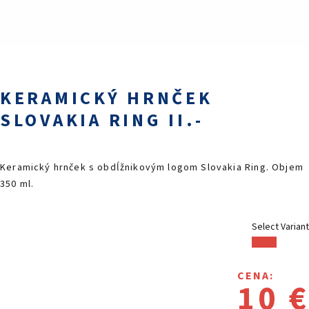
PODUJATIA 2026
KONTAKTY
KERAMICKÝ HRNČEK
SLOVAKIA RING II.-
Keramický hrnček s obdĺžnikovým logom Slovakia Ring. Objem
350 ml.
Select Variant
CENA:
10 €