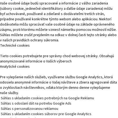
Vaše osobné údaje budú spracované a informácie z vášho zariadenia
(súbory cookie, jedinečné identifikátory a ďalšie údaje zariadenia) môžu
byť uchovávané, používané a zdieľané s dodávateľmi tretích strán,
prípadne používané konkrétne týmto webom alebo aplikáciou. Niektorí
dodávatelia môžu spracúvať vaše osobné údaje na základe oprávneného
záujmu, proti ktorému môžete vzniesť námietku pomocou možností nižšie.
Súhlas môžete zrušiť prejdením na odkaz v dolnej časti tejto stránky alebo
v našich pravidlách ochrany súkromia.
Technické cookies
Tieto cookies potrebujete pre správny chod webovej stránky. Obsahujú
anonymizované informácie o Vaších výberoch
Analytické cookies
Pre vylepšenie naších služieb, využívame službu Google Analytics, ktorá
odosiela anonymné informácie o Vašej návšteve a zbiera agregované dáta
o zvyklostiach návštevníkov, vďaka ktorým denno denne vylepšujeme
naše služby.
Súhlas s ukladaním cookies potrebných na Google Reklamu
Súhlas s odoslaní dát na potrebu Google Ads
Súhlas s personalizovanou reklamou
Súhlas s ukladaním cookies súborov pre Google Analytics