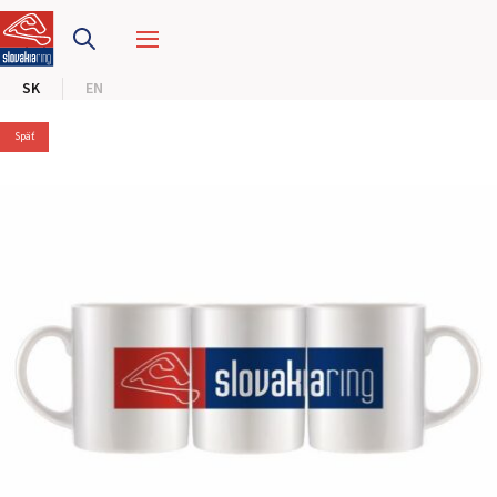
PRETEKÁRSKY OKRUH
SK
EN
MOTOKÁRY
Späť
CENTRUM BEZPEČNEJ JAZDY
HOTEL RING
KALENDÁR
SK
EN
MAPA STRÁNKY
E-SHOP A VSTUPENKY
PRE FIRMY