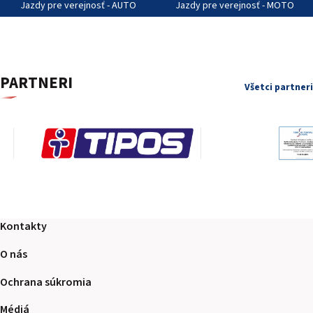
Jazdy pre verejnosť - AUTO
Jazdy pre verejnosť - MOTO
PODUJATIA 2026
KONTAKTY
PARTNERI
Všetci partneri
Kontakty
O nás
Ochrana súkromia
Médiá