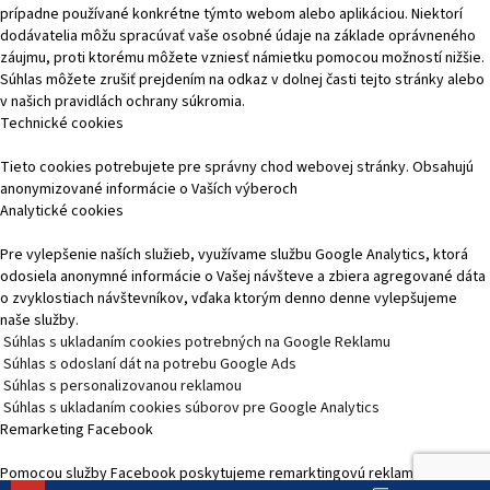
prípadne používané konkrétne týmto webom alebo aplikáciou. Niektorí
dodávatelia môžu spracúvať vaše osobné údaje na základe oprávneného
záujmu, proti ktorému môžete vzniesť námietku pomocou možností nižšie.
Súhlas môžete zrušiť prejdením na odkaz v dolnej časti tejto stránky alebo
v našich pravidlách ochrany súkromia.
Technické cookies
Tieto cookies potrebujete pre správny chod webovej stránky. Obsahujú
anonymizované informácie o Vaších výberoch
Analytické cookies
Pre vylepšenie naších služieb, využívame službu Google Analytics, ktorá
odosiela anonymné informácie o Vašej návšteve a zbiera agregované dáta
o zvyklostiach návštevníkov, vďaka ktorým denno denne vylepšujeme
naše služby.
Súhlas s ukladaním cookies potrebných na Google Reklamu
Súhlas s odoslaní dát na potrebu Google Ads
Súhlas s personalizovanou reklamou
Súhlas s ukladaním cookies súborov pre Google Analytics
Remarketing Facebook
Pomocou služby Facebook poskytujeme remarktingovú reklamu, čím