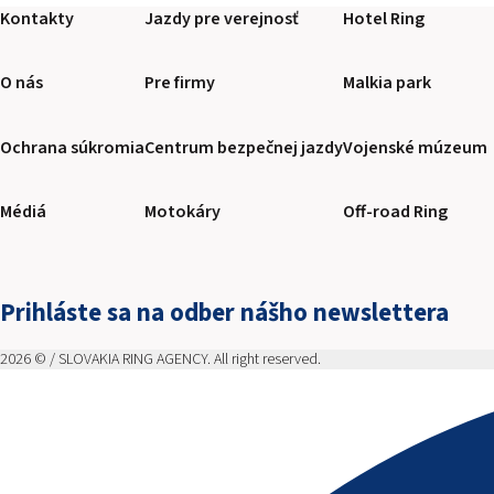
Kontakty
Jazdy pre verejnosť
Hotel Ring
O nás
Pre firmy
Malkia park
Ochrana súkromia
Centrum bezpečnej jazdy
Vojenské múzeum
Médiá
Motokáry
Off-road Ring
Prihláste sa na odber nášho newslettera
2026 © / SLOVAKIA RING AGENCY. All right reserved.