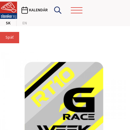
KALENDÁR
SK
EN
Späť