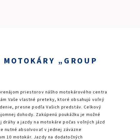
PRETEKÁRSKY OKRUH
MOTOKÁRY
CENTRUM BEZPEČNEJ JAZDY
B MOTOKÁRY „GROUP
HOTEL RING
KALENDÁR
 prenájom priestorov nášho motokárového centra
SK
Vám Vaše vlastné preteky, ktoré obsahujú voľný
zdenie, presne podľa Vašich predstáv. Celkový
EN
zájomnej dohody. Zakúpenú poukážku je možné
j dráhy a jazdy na motokáre počas voľných jázd
MAPA STRÁNKY
je nutné absolvovať v jednej záväzne
E-SHOP A VSTUPENKY
jom 10 motokár. Jazdy na dodatočných
PRE FIRMY