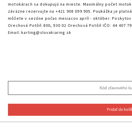
motokárach sa dokupujú na mieste. Maximálny počet motoká
záväzne rezervujte na +421 908 099 905. Poukážka je platná
môžete v sezóne počas mesiacov apríl - október. Poskytova
Orechová Potôň 800, 930 02 Orechová Potôň IČO: 44 407 79
Email: karting@slovakiaring.sk
Pridať do koší