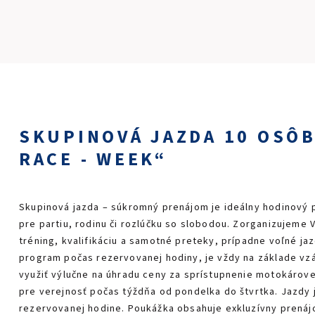
SKUPINOVÁ JAZDA 10 OSÔ
RACE - WEEK“
Skupinová jazda – súkromný prenájom je ideálny hodinový
pre partiu, rodinu či rozlúčku so slobodou. Zorganizujeme 
tréning, kvalifikáciu a samotné preteky, prípadne voľné ja
program počas rezervovanej hodiny, je vždy na základe v
využiť výlučne na úhradu ceny za sprístupnenie motokárove
pre verejnosť počas týždňa od pondelka do štvrtka. Jazdy 
rezervovanej hodine. Poukážka obsahuje exkluzívny prená