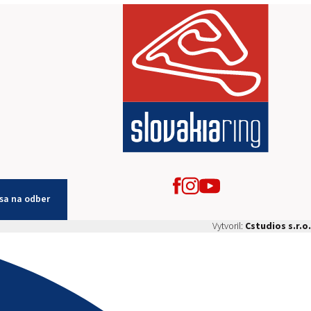
 sa na odber
Vytvoril:
Cstudios s.r.o.