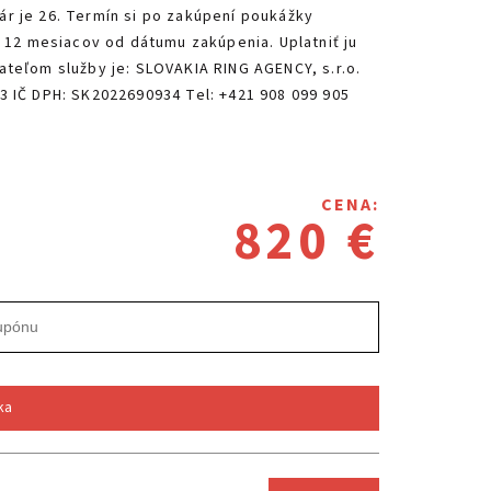
PODUJATIA 2026
r je 26. Termín si po zakúpení poukážky
KONTAKTY
 12 mesiacov od dátumu zakúpenia. Uplatniť ju
teľom služby je: SLOVAKIA RING AGENCY, s.r.o.
3 IČ DPH: SK2022690934 Tel: +421 908 099 905
CENA:
820 €
ka