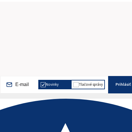
Prihlásiť
Novinky
Tlačové správy