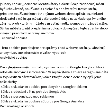
(súbory cookie, jedinečné identifikátory a ďalšie údaje zariadenia) môžu
byť uchovávané, používané a zdieľané s dodávateľmi tretích strán,
prípadne používané konkrétne týmto webom alebo aplikáciou. Niektorí
dodávatelia môžu spracúvať vaše osobné údaje na základe oprávneného
záujmu, proti ktorému môžete vzniesť námietku pomocou možností nižšie.
Súhlas môžete zrušiť prejdením na odkaz v dolnej časti tejto stránky alebo
v našich pravidlách ochrany súkromia.
Technické cookies
Tieto cookies potrebujete pre správny chod webovej stránky. Obsahujú
anonymizované informácie o Vaších výberoch
Analytické cookies
Pre vylepšenie naších služieb, využívame službu Google Analytics, ktorá
odosiela anonymné informácie o Vašej návšteve a zbiera agregované dáta
o zvyklostiach návštevníkov, vďaka ktorým denno denne vylepšujeme
naše služby.
Súhlas s ukladaním cookies potrebných na Google Reklamu
Súhlas s odoslaní dát na potrebu Google Ads
Súhlas s personalizovanou reklamou
Súhlas s ukladaním cookies súborov pre Google Analytics
Remarketing Facebook