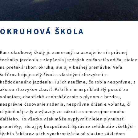
PODUJATIA 2026
KONTAKTY
OKRUHOVÁ ŠKOLA
Kurz okruhovej školy je zameraný na osvojenie si správnej
techniky jazdenia a zlepšenia jazdných zručností vodiča, nielen
na pretekárskom okruhu, ale aj v bežnej premávke. Veľa
šoférov bojuje celý život s vlastnými zlozvykmi z
každodenného jazdenia. Tu ich naučíme, čo robia nesprávne, a
ako sa zlozvykov zbaviť. Patrí k nim napríklad zlý posed za
volantom, chaotické zaobchádzanie s plynom a brzdou,
nesprávne časovanie radenia, nesprávne držanie volantu, či
chybné nájazdy a výjazdy zo zákrut a samozrejme mnoho
ďalšieho. To všetko však môže ovplyvniť nielen plynulosť
premávky, ale aj jej bezpečnosť. Správne zvládnutie všetkých
týchto faktorov a ich synchronizácia sú vlastne základom