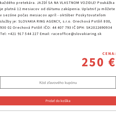
každého pretekára. JAZDÍ SA NA VLASTNOM VOZIDLE! Poukážka
je platná 12 mesiacov od dátumu zakúpenia. Uplatniť ju môžete
v sezóne počas mesiacov apríl - október Poskytovateľom
služby je: SLOVAKIA RING AGENCY, s.r.o. Orechová Potôň 800,
930 02 Orechová Potôň IČO: 44 407 793 IČ DPH: SK2022690934
Tel: +421 917 544 227 Email: raceoffice@slovakiaring.sk
CENA:
250 €
Pridať do košíka