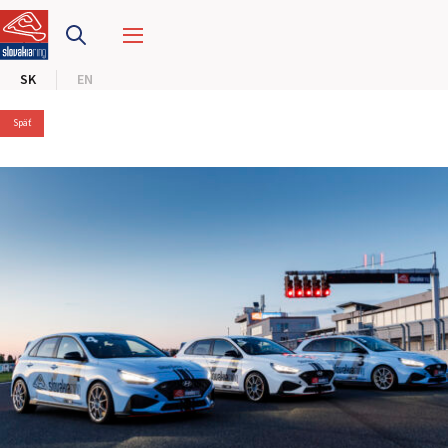
PRETEKÁRSKY OKRUH
SK
EN
MOTOKÁRY
Späť
CENTRUM BEZPEČNEJ JAZDY
HOTEL RING
KALENDÁR
SK
EN
MAPA STRÁNKY
E-SHOP A VSTUPENKY
PRE FIRMY