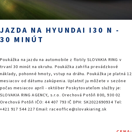
PODUJATIA 2026
KONTAKTY
JAZDA NA HYUNDAI I30 N -
30 MINÚT
Poukážka na jazdu na automobile z flotily SLOVAKIA RING v
trvaní 30 minút na okruhu. Poukážka zahŕňa prevádzkové
náklady, pohonné hmoty, vstup na dráhu. Poukážka je platná 12
mesiacov od dátumu zakúpenia. Uplatniť ju môžete v sezóne
počas mesiacov apríl - október Poskytovateľom služby je:
SLOVAKIA RING AGENCY, s.r.o. Orechová Potôň 800, 930 02
Orechová Potôň IČO: 44 407 793 IČ DPH: SK2022690934 Tel:
+421 917 544 227 Email: raceoffice@slovakiaring.sk
CENA: