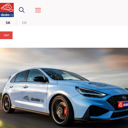
PRETEKÁRSKY OKRUH
SK
EN
MOTOKÁRY
Späť
CENTRUM BEZPEČNEJ JAZDY
HOTEL RING
KALENDÁR
SK
EN
MAPA STRÁNKY
E-SHOP A VSTUPENKY
PRE FIRMY