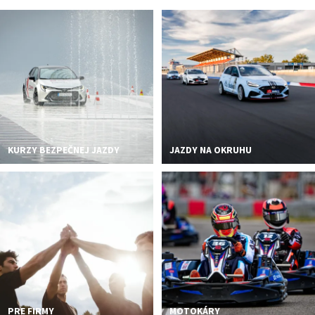
PODUJATIA 2026
KONTAKTY
KURZY BEZPEČNEJ JAZDY
JAZDY NA OKRUHU
PRE FIRMY
MOTOKÁRY