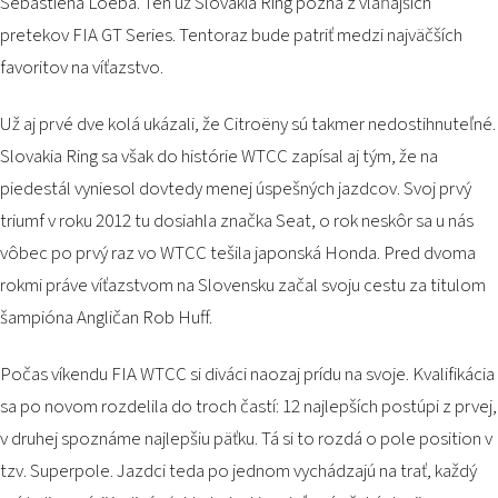
Sébastiena Loeba. Ten už Slovakia Ring pozná z vlaňajších
PODUJATIA 2026
pretekov FIA GT Series. Tentoraz bude patriť medzi najväčších
KONTAKTY
favoritov na víťazstvo.
Už aj prvé dve kolá ukázali, že Citroëny sú takmer nedostihnuteľné.
Slovakia Ring sa však do histórie WTCC zapísal aj tým, že na
piedestál vyniesol dovtedy menej úspešných jazdcov. Svoj prvý
triumf v roku 2012 tu dosiahla značka Seat, o rok neskôr sa u nás
vôbec po prvý raz vo WTCC tešila japonská Honda. Pred dvoma
rokmi práve víťazstvom na Slovensku začal svoju cestu za titulom
šampióna Angličan Rob Huff.
Počas víkendu FIA WTCC si diváci naozaj prídu na svoje. Kvalifikácia
sa po novom rozdelila do troch častí: 12 najlepších postúpi z prvej,
v druhej spoznáme najlepšiu päťku. Tá si to rozdá o pole position v
tzv. Superpole. Jazdci teda po jednom vychádzajú na trať, každý