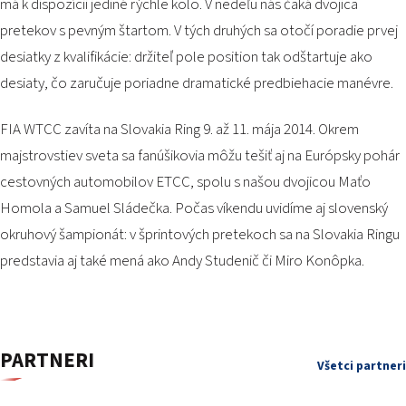
má k dispozícii jediné rýchle kolo. V nedeľu nás čaká dvojica
pretekov s pevným štartom. V tých druhých sa otočí poradie prvej
desiatky z kvalifikácie: držiteľ pole position tak odštartuje ako
desiaty, čo zaručuje poriadne dramatické predbiehacie manévre.
FIA WTCC zavíta na Slovakia Ring 9. až 11. mája 2014. Okrem
majstrovstiev sveta sa fanúšikovia môžu tešiť aj na Európsky pohár
cestovných automobilov ETCC, spolu s našou dvojicou Maťo
Homola a Samuel Sládečka. Počas víkendu uvidíme aj slovenský
okruhový šampionát: v šprintových pretekoch sa na Slovakia Ringu
predstavia aj také mená ako Andy Studenič či Miro Konôpka.
PARTNERI
Všetci partneri