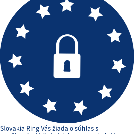
Slovakia Ring Vás žiada o súhlas s