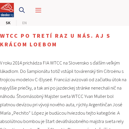
PRETEKÁRSKY OKRUH
SK
EN
MOTOKÁRY
WTCC PO TRETÍ RAZ U NÁS. AJ S
CENTRUM BEZPEČNEJ JAZDY
KRÁĽOM LOEBOM
HOTEL RING
V roku 2014 prichádza FIA WTCC na Slovensko s ďalším veľkým
lákadlom. Do šampionátu totiž vstúpil továrenský tím Citroënu s
KALENDÁR
trojicou modelov C-Elyseé. Francúzi avizovali od začiatku útok na
najvyššie priečky, a tak ani po jazdeckej stránke nenechali nič na
SK
náhodu. Štvornásobný Majster sveta WTCC Yvan Muller bol
EN
platnou devízou pri vývoji nového auta, rýchly Argentínčan José
María „Pechito“ López je budúcou hviezdou tejto kategórie. A
MAPA STRÁNKY
absolútnou bombou je štart deväťnásobného majstra sveta rely
E-SHOP A VSTUPENKY
PRE FIRMY