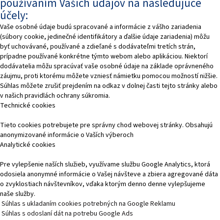
používaním Vašich údajov na nasledujúce
účely:
Vaše osobné údaje budú spracované a informácie z vášho zariadenia
(súbory cookie, jedinečné identifikátory a ďalšie údaje zariadenia) môžu
byť uchovávané, používané a zdieľané s dodávateľmi tretích strán,
prípadne používané konkrétne týmto webom alebo aplikáciou. Niektorí
dodávatelia môžu spracúvať vaše osobné údaje na základe oprávneného
záujmu, proti ktorému môžete vzniesť námietku pomocou možností nižšie.
Súhlas môžete zrušiť prejdením na odkaz v dolnej časti tejto stránky alebo
v našich pravidlách ochrany súkromia.
Technické cookies
Tieto cookies potrebujete pre správny chod webovej stránky. Obsahujú
anonymizované informácie o Vaších výberoch
Analytické cookies
Pre vylepšenie naších služieb, využívame službu Google Analytics, ktorá
odosiela anonymné informácie o Vašej návšteve a zbiera agregované dáta
o zvyklostiach návštevníkov, vďaka ktorým denno denne vylepšujeme
naše služby.
Súhlas s ukladaním cookies potrebných na Google Reklamu
Súhlas s odoslaní dát na potrebu Google Ads