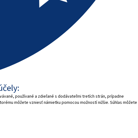
účely:
vávané, používané a zdieľané s dodávateľmi tretích strán, prípadne
 ktorému môžete vzniesť námietku pomocou možností nižšie. Súhlas môžete