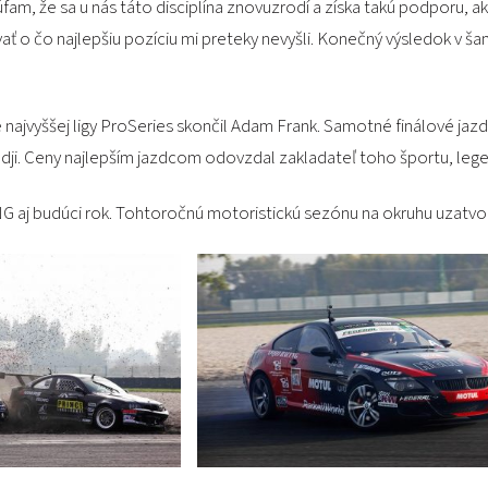
fam, že sa u nás táto disciplína znovuzrodí a získa takú podporu, 
ť o čo najlepšiu pozíciu mi preteky nevyšli. Konečný výsledok v š
 najvyššej ligy ProSeries skončil Adam Frank. Samotné finálové jaz
. Ceny najlepším jazdcom odovzdal zakladateľ toho športu, legen
aj budúci rok. Tohtoročnú motoristickú sezónu na okruhu uzatvorí 