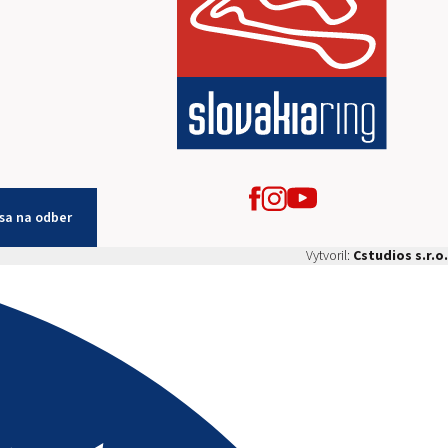
 sa na odber
Vytvoril:
Cstudios s.r.o.