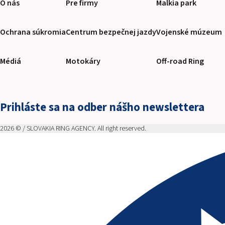
O nás
Pre firmy
Malkia park
Ochrana súkromia
Centrum bezpečnej jazdy
Vojenské múzeum
Médiá
Motokáry
Off-road Ring
Prihláste sa na odber nášho newslettera
2026 © / SLOVAKIA RING AGENCY. All right reserved.