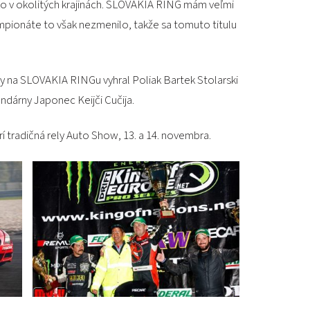
ako v okolitých krajinách. SLOVAKIA RING mám veľmi
PODUJATIA 2026
KONTAKTY
ampionáte to však nezmenilo, takže sa tomuto titulu
dy na SLOVAKIA RINGu vyhral Poliak Bartek Stolarski
dárny Japonec Keijči Cučija.
tradičná rely Auto Show, 13. a 14. novembra.