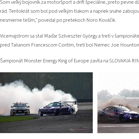
Som veľký bojovník za motoršport a drift špeciálne, preto pevne dú
rád. Tentokrát som bol pod veľkým tlakom a napriek snahe zabojova
nesmierne teším," povedal po pretekoch Noro Kováčik.
Vicemajstrom sa stal Maďar Szilveszter György a tretí v šampionáte
pred Talianom Francescom Contim, tretí bol Nemec Joe Hountondji
Šampionát Monster Energy King of Europe zavíta na SLOVAKIA RING 