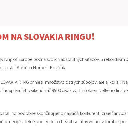
M NA SLOVAKIA RINGU!
ergy King of Europe pozná svojich absolútnych víťazov. S rekordný
sa stal Košičan Norbert Kováčik.
OVAKIA RING priniesli množstvo ostrých súbojov, ale aj kolízií. N
s uplynulého víkendu až 9500 divákov. Tí si okrem veľkého finále v
stal, no podobne skončil aj jeho najväčší konkurent Izraelčan Adam
utočne neopísateľné pocity. Je to tiež absolútny vrchol v tomto špor