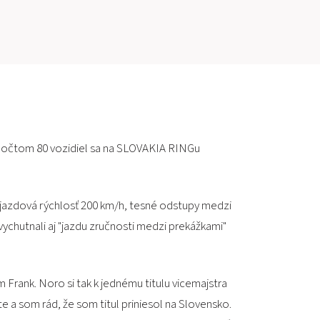
PRETEKÁRSKY OKRUH
MOTOKÁRY
CENTRUM BEZPEČNEJ JAZDY
HOTEL RING
m počtom 80 vozidiel sa na SLOVAKIA RINGu
KALENDÁR
ájazdová rýchlosť 200 km/h, tesné odstupy medzi
SK
ychutnali aj "jazdu zručnosti medzi prekážkami"
EN
 Frank. Noro si tak k jednému titulu vicemajstra
MAPA STRÁNKY
E-SHOP A VSTUPENKY
te a som rád, že som titul priniesol na Slovensko.
PRE FIRMY