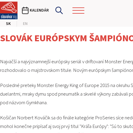
KALENDÁR
SK
EN
SLOVÁK EURÓPSKYM ŠAMPIÓNO
Najväčší a najvýznamnejší európsky seriál v driftovaní Monster En
rozhodovalo o majstrovskom titule. Novým európskym šampiónom 
Posledné preteky Monster Energy King of Europe 2015 na okruhu SL
duelantmi, mraky dymu spod pneumatík a skvelé výkony zabávali poča
pod názvom Gymkhana.
Košičan Norbert Kováčik sa do finále kategórie ProSeries síce nedo
mohol konečne pripísať aj svoj prvý titul "Kráľa Európy": "Sú to sk