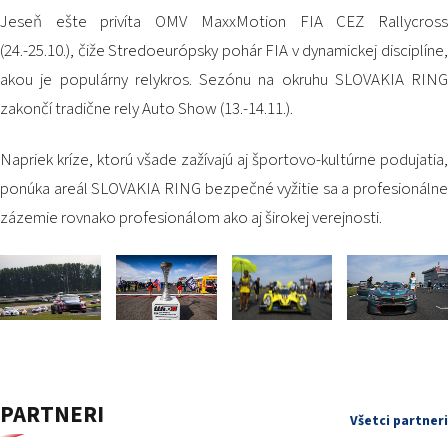
Jeseň ešte privíta OMV MaxxMotion FIA CEZ Rallycross
(24.-25.10.), čiže Stredoeurópsky pohár FIA v dynamickej disciplíne,
akou je populárny relykros. Sezónu na okruhu SLOVAKIA RING
zakončí tradične rely Auto Show (13.-14.11.).
Napriek kríze, ktorú všade zažívajú aj športovo-kultúrne podujatia,
ponúka areál SLOVAKIA RING bezpečné vyžitie sa a profesionálne
zázemie rovnako profesionálom ako aj širokej verejnosti.
PARTNERI
Všetci partneri