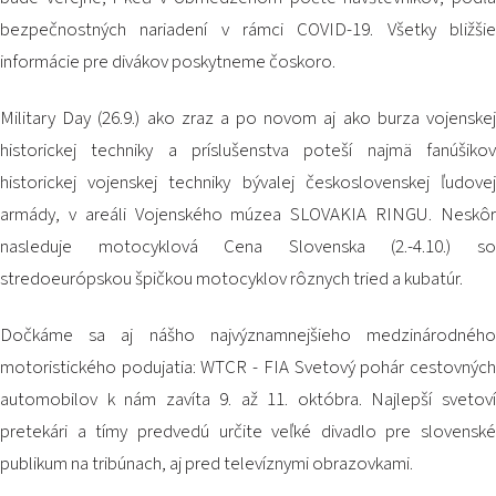
bezpečnostných nariadení v rámci COVID-19. Všetky bližšie
informácie pre divákov poskytneme čoskoro.
Military Day (26.9.) ako zraz a po novom aj ako burza vojenskej
historickej techniky a príslušenstva poteší najmä fanúšikov
historickej vojenskej techniky bývalej československej ľudovej
armády, v areáli Vojenského múzea SLOVAKIA RINGU. Neskôr
nasleduje motocyklová Cena Slovenska (2.-4.10.) so
stredoeurópskou špičkou motocyklov rôznych tried a kubatúr.
Dočkáme sa aj nášho najvýznamnejšieho medzinárodného
motoristického podujatia: WTCR - FIA Svetový pohár cestovných
automobilov k nám zavíta 9. až 11. októbra. Najlepší svetoví
pretekári a tímy predvedú určite veľké divadlo pre slovenské
publikum na tribúnach, aj pred televíznymi obrazovkami.