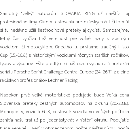
PODUJATIA 2026
KONTAKTY
Samotný "veľký" autodróm SLOVAKIA RING už navštívili aj
profesionálne tímy. Okrem testovania pretekárskych áut či formúl
si tu nedávno užili šesťhodinové preteky aj cyklisti. Samozrejme,
letný čas využíva tiež verejnosť pre voľné jazdy s vlastným
vozidlom, či motocyklom. Onedlho tu privítame tradičný Histo
Cup (15.-16.8.) s historickými vozidlami rôznych starších ročníkov,
typov a výkonov. Ešte predtým si náš okruh vychutnajú pretekári
seriálu Porsche Sprint Challenge Central Europe (24.-26.7.) z dielne
rakúskych profesionálov Lechner Racing.
Napokon prvé veľké motoristické podujatie bude Veľká cena
Slovenska preteky cestných automobilov na okruhu (20.-23.8.).
Monoposty, vozidlá GT3, cestovné vozidlá vo veľkých počtoch
zahltia našu trať už po jedenástykrát v histórii okruhu. Podujatie
bude verejné, i keď v obmedzenom počte návštevníkov, podľa