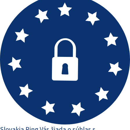
Slovakia Ring Vás žiada o súhlas s