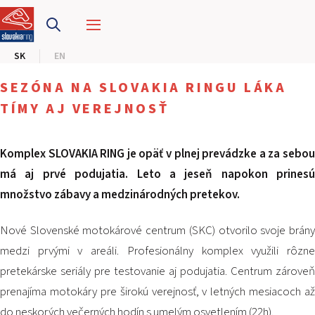
PRETEKÁRSKY OKRUH
SK
EN
MOTOKÁRY
SEZÓNA NA SLOVAKIA RINGU LÁKA
CENTRUM BEZPEČNEJ JAZDY
TÍMY AJ VEREJNOSŤ
HOTEL RING
Komplex SLOVAKIA RING je opäť v plnej prevádzke a za sebou
má aj prvé podujatia. Leto a jeseň napokon prinesú
KALENDÁR
množstvo zábavy a medzinárodných pretekov.
SK
Nové Slovenské motokárové centrum (SKC) otvorilo svoje brány
EN
medzi prvými v areáli. Profesionálny komplex využili rôzne
pretekárske seriály pre testovanie aj podujatia. Centrum zároveň
MAPA STRÁNKY
prenajíma motokáry pre širokú verejnosť, v letných mesiacoch až
E-SHOP A VSTUPENKY
PRE FIRMY
do neskorých večerných hodín s umelým osvetlením (22h).