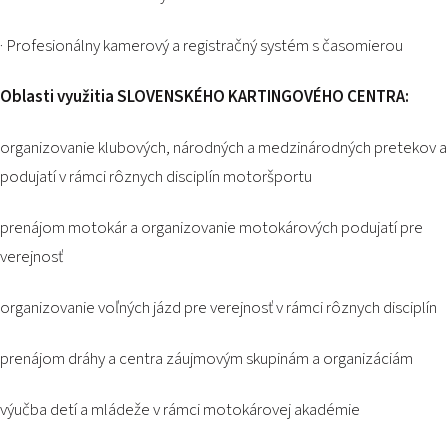
· Profesionálny kamerový a registračný systém s časomierou
Oblasti využitia SLOVENSKÉHO KARTINGOVÉHO CENTRA:
organizovanie klubových, národných a medzinárodných pretekov a
podujatí v rámci rôznych disciplín motoršportu
prenájom motokár a organizovanie motokárových podujatí pre
verejnosť
organizovanie voľných jázd pre verejnosť v rámci rôznych disciplín
prenájom dráhy a centra záujmovým skupinám a organizáciám
výučba detí a mládeže v rámci motokárovej akadémie