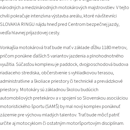
PODUJATIA 2026
národných a medzinárodných motokárových majstrovstiev. V tejto
KONTAKTY
chvíli pokračuje intenzívna výstavba areálu, ktoré návštevníci
SLOVAKIA RINGU nájdu hneď pred Centrom bezpečnej jazdy,
vedľa hlavnej príjazdovej cesty.
Vonkajšia motokárová trať bude mať v základe dĺžku 1180 metrov,
pričom ponúkne ďalších 5 variantov jazdenia a plnohodnotného
využitia. Súčasťou komplexu je paddock, dvojposchodová budova
riadiaceho strediska, občerstvenie s vyhliadkovou terasou,
administratívne a školiace priestory či technické a prevádzkové
priestory. Motokáry sú základnou školou budúcich
automobilových pretekárov a v spojení so Slovenskou asociáciou
motoristického športu (SAMŠ) by mal nový komplex ponúknuť
zázemie pre výchovu mladých talentov. Trať bude môcť patriť
určite aj motocyklom či ostatným motoršportovým disciplínam.