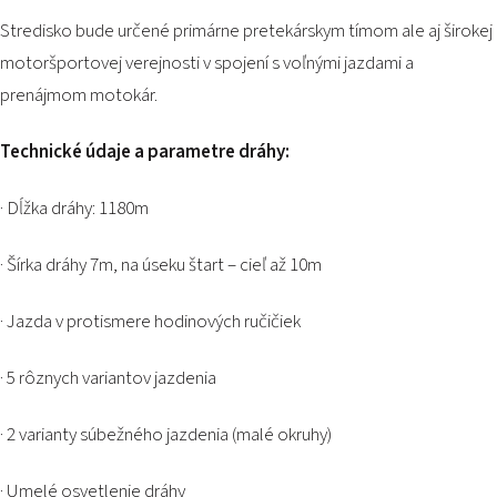
Stredisko bude určené primárne pretekárskym tímom ale aj širokej
motoršportovej verejnosti v spojení s voľnými jazdami a
prenájmom motokár.
Technické údaje a parametre dráhy:
· Dĺžka dráhy: 1180m
· Šírka dráhy 7m, na úseku štart – cieľ až 10m
· Jazda v protismere hodinových ručičiek
· 5 rôznych variantov jazdenia
· 2 varianty súbežného jazdenia (malé okruhy)
· Umelé osvetlenie dráhy