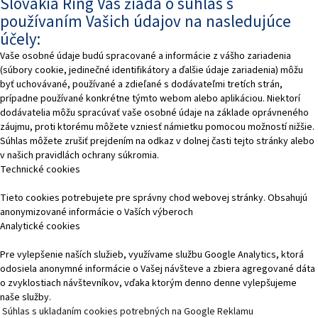
Slovakia Ring Vás žiada o súhlas s
používaním Vašich údajov na nasledujúce
účely:
Vaše osobné údaje budú spracované a informácie z vášho zariadenia
(súbory cookie, jedinečné identifikátory a ďalšie údaje zariadenia) môžu
byť uchovávané, používané a zdieľané s dodávateľmi tretích strán,
prípadne používané konkrétne týmto webom alebo aplikáciou. Niektorí
dodávatelia môžu spracúvať vaše osobné údaje na základe oprávneného
záujmu, proti ktorému môžete vzniesť námietku pomocou možností nižšie.
Súhlas môžete zrušiť prejdením na odkaz v dolnej časti tejto stránky alebo
v našich pravidlách ochrany súkromia.
Technické cookies
Tieto cookies potrebujete pre správny chod webovej stránky. Obsahujú
anonymizované informácie o Vaších výberoch
Analytické cookies
Pre vylepšenie naších služieb, využívame službu Google Analytics, ktorá
odosiela anonymné informácie o Vašej návšteve a zbiera agregované dáta
o zvyklostiach návštevníkov, vďaka ktorým denno denne vylepšujeme
naše služby.
Súhlas s ukladaním cookies potrebných na Google Reklamu