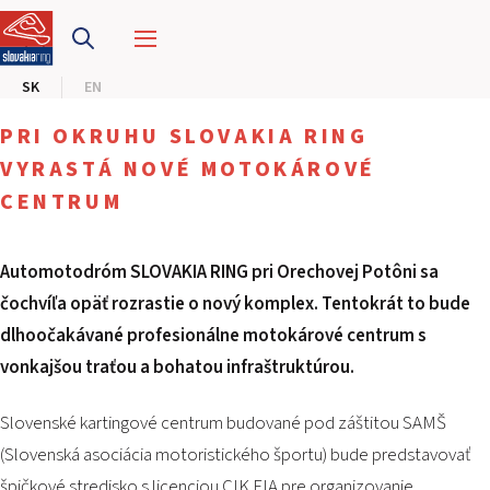
PRETEKÁRSKY OKRUH
SK
EN
MOTOKÁRY
PRI OKRUHU SLOVAKIA RING
CENTRUM BEZPEČNEJ JAZDY
VYRASTÁ NOVÉ MOTOKÁROVÉ
CENTRUM
HOTEL RING
Automotodróm SLOVAKIA RING pri Orechovej Potôni sa
KALENDÁR
čochvíľa opäť rozrastie o nový komplex. Tentokrát to bude
dlhoočakávané profesionálne motokárové centrum s
SK
vonkajšou traťou a bohatou infraštruktúrou.
EN
Slovenské kartingové centrum budované pod záštitou SAMŠ
MAPA STRÁNKY
(Slovenská asociácia motoristického športu) bude predstavovať
E-SHOP A VSTUPENKY
PRE FIRMY
špičkové stredisko s licenciou CIK FIA pre organizovanie