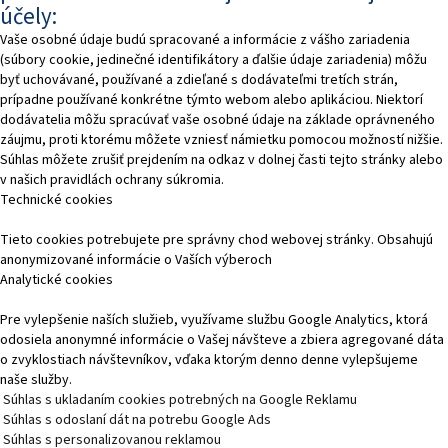
účely:
Vaše osobné údaje budú spracované a informácie z vášho zariadenia
(súbory cookie, jedinečné identifikátory a ďalšie údaje zariadenia) môžu
byť uchovávané, používané a zdieľané s dodávateľmi tretích strán,
prípadne používané konkrétne týmto webom alebo aplikáciou. Niektorí
dodávatelia môžu spracúvať vaše osobné údaje na základe oprávneného
záujmu, proti ktorému môžete vzniesť námietku pomocou možností nižšie.
Súhlas môžete zrušiť prejdením na odkaz v dolnej časti tejto stránky alebo
v našich pravidlách ochrany súkromia.
Technické cookies
Tieto cookies potrebujete pre správny chod webovej stránky. Obsahujú
anonymizované informácie o Vaších výberoch
Analytické cookies
Pre vylepšenie naších služieb, využívame službu Google Analytics, ktorá
odosiela anonymné informácie o Vašej návšteve a zbiera agregované dáta
o zvyklostiach návštevníkov, vďaka ktorým denno denne vylepšujeme
naše služby.
Súhlas s ukladaním cookies potrebných na Google Reklamu
Súhlas s odoslaní dát na potrebu Google Ads
Súhlas s personalizovanou reklamou