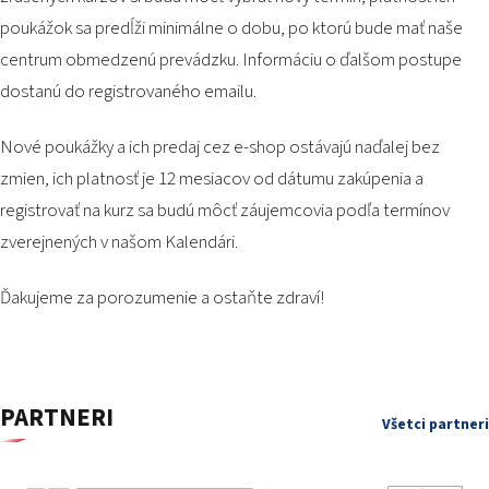
PODUJATIA 2026
poukážok sa predĺži minimálne o dobu, po ktorú bude mať naše
KONTAKTY
centrum obmedzenú prevádzku. Informáciu o ďalšom postupe
dostanú do registrovaného emailu.
Nové poukážky a ich predaj cez
e-shop
ostávajú naďalej bez
zmien, ich platnosť je 12 mesiacov od dátumu zakúpenia a
registrovať na kurz sa budú môcť záujemcovia podľa termínov
zverejnených v našom
Kalendári
.
Ďakujeme za porozumenie a ostaňte zdraví!
PARTNERI
Všetci partneri