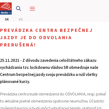
PRETEKÁRSKY OKRUH
SK
EN
MOTOKÁRY
PREVÁDZKA CENTRA BEZPEČNEJ
CENTRUM BEZPEČNEJ JAZDY
JAZDY JE DO ODVOLANIA
PRERUŠENÁ!
HOTEL RING
25.11.2021 - Z dôvodu zavedenia celoštátneho zákazu
KALENDÁR
vychádzania tzv. lockdownu vládou SR obmedzuje naše
Centrum bezpečnej jazdy svoju prevádzku a ruší všetky
SK
plánované kurzy.
EN
Prevádzka centra bude obmedzená do ODVOLANIA, resp. pokiaľ
MAPA STRÁNKY
to aktuálne platné obmedzenia opätovne neumožnia. Účastníci
E-SHOP A VSTUPENKY
PRE FIRMY
zrušených kurzov si budú môcť vybrať nový termín, platnosť ich