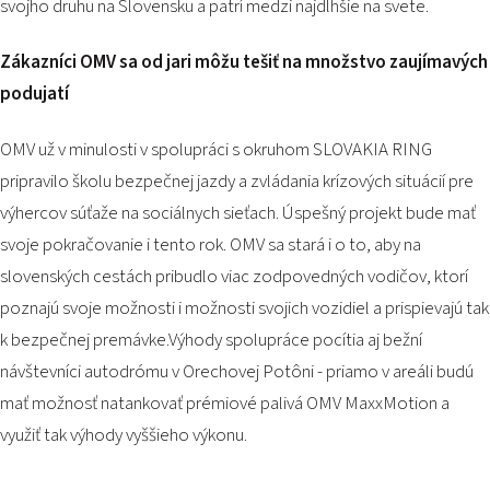
svojho druhu na Slovensku a patrí medzi najdlhšie na svete.
Zákazníci OMV sa od jari môžu tešiť na množstvo zaujímavých
podujatí
OMV už v minulosti v spolupráci s okruhom SLOVAKIA RING
pripravilo školu bezpečnej jazdy a zvládania krízových situácií pre
výhercov súťaže na sociálnych sieťach. Úspešný projekt bude mať
svoje pokračovanie i tento rok. OMV sa stará i o to, aby na
slovenských cestách pribudlo viac zodpovedných vodičov, ktorí
poznajú svoje možnosti i možnosti svojich vozidiel a prispievajú tak
k bezpečnej premávke.Výhody spolupráce pocítia aj bežní
návštevníci autodrómu v Orechovej Potôni - priamo v areáli budú
mať možnosť natankovať prémiové palivá OMV MaxxMotion a
využiť tak výhody vyššieho výkonu.