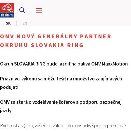
PRETEKÁRSKY OKRUH
SK
EN
MOTOKÁRY
OMV NOVÝ GENERÁLNY PARTNER
CENTRUM BEZPEČNEJ JAZDY
OKRUHU SLOVAKIA RING
HOTEL RING
Okruh SLOVAKIA RING bude jazdiť na palivá OMV MaxxMotion
KALENDÁR
Priaznivci výkonu sa môžu tešiť na množstvo zaujímavých
podujatí
SK
OMV sa stará o vzdelávanie šoférov a podporu bezpečnej
EN
jazdy
MAPA STRÁNKY
E-SHOP A VSTUPENKY
Rýchlosť a výkon, vášeň a kvalita - motoristický šport a prémiové
PRE FIRMY