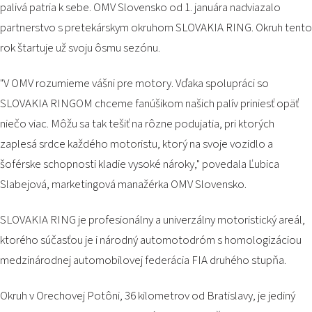
palivá patria k sebe. OMV Slovensko od 1. januára nadviazalo
PODUJATIA 2026
KONTAKTY
partnerstvo s pretekárskym okruhom SLOVAKIA RING. Okruh tento
rok štartuje už svoju ôsmu sezónu.
"V OMV rozumieme vášni pre motory. Vďaka spolupráci so
SLOVAKIA RINGOM chceme fanúšikom našich palív priniesť opäť
niečo viac. Môžu sa tak tešiť na rôzne podujatia, pri ktorých
zaplesá srdce každého motoristu, ktorý na svoje vozidlo a
šoférske schopnosti kladie vysoké nároky," povedala Ľubica
Slabejová, marketingová manažérka OMV Slovensko.
SLOVAKIA RING je profesionálny a univerzálny motoristický areál,
ktorého súčasťou je i národný automotodróm s homologizáciou
medzinárodnej automobilovej federácia FIA druhého stupňa.
Okruh v Orechovej Potôni, 36 kilometrov od Bratislavy, je jediný