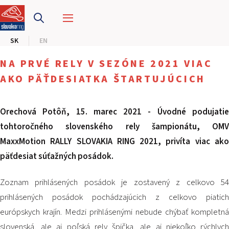
PRETEKÁRSKY OKRUH
SK
EN
MOTOKÁRY
NA PRVÉ RELY V SEZÓNE 2021 VIAC
CENTRUM BEZPEČNEJ JAZDY
AKO PÄŤDESIATKA ŠTARTUJÚCICH
HOTEL RING
Orechová Potôň, 15. marec 2021 - Úvodné podujatie
tohtoročného slovenského rely šampionátu, OMV
KALENDÁR
MaxxMotion RALLY SLOVAKIA RING 2021, privíta viac ako
päťdesiat súťažných posádok.
SK
EN
Zoznam prihlásených posádok je zostavený z celkovo 54
prihlásených posádok pochádzajúcich z celkovo piatich
MAPA STRÁNKY
európskych krajín. Medzi prihlásenými nebude chýbať kompletná
E-SHOP A VSTUPENKY
PRE FIRMY
slovenská, ale aj poľská rely špička, ale aj niekoľko rýchlych