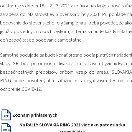
odštartuje v dňoch 18. – 21. 3. 2021 ako úvodná dvojetapová súťaž
zaradená do Majstrovstiev Slovenska v rely 2021. Pri pohľade na
bodovanie do slovenského rely šampionátu treba povedať, že ako
je už v posledných rokoch zvykom, aj teraz sa bude každý súťažný
deň započítať do bodovania samostatne.
Samotné podujatie sa bude konať presne podľa platných nariadení
vlády SR bez prítomnosti divákov, za prísnych hygienických a
bezpečnostných predpisov, pričom vstup do areálu SLOVAKIA
RING bude povolený iba súťažiacim s negatívnym testom na
ochorenie COVID-19.
Zoznam prihlasenych
PDF
Na RALLY SLOVAKIA RING 2021 viac ako patdesiatka
WORD