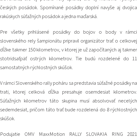
PODUJATIA 2026
českých posádok. Spomínané posádky doplní navyše aj dvojica
KONTAKTY
rakúskych súťažných posádok a jedna maďarská.
Pre všetky prihlásené posádky do bojov o body v rámci
slovenského rely šampionátu pripravil organizátor trať o celkovej
dĺžke takmer 150 kilometrov, v ktorej je už započítaných aj takmer
stotridsaťpäť ostrých kilometrov. Tie budú rozdelené do 11
samostatných rýchlostných skúšok.
V rámci Slovenského rally poháru sa predstavia súťažné posádky na
trati, ktorej celková dĺžka presahuje osemdesiat kilometrov.
Súťažných kilometrov táto skupina musí absolvovať necelých
sedemdesiat, pričom táto trať bude rozdelená do 8 rýchlostných
skúšok.
Podujatie OMV MaxxMotion RALLY SLOVAKIA RING 2021