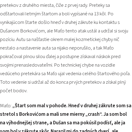
PODUJATIA 2026
pretekov z druhého miesta, čiže z prvej rady. Preteky sa
KONTAKTY
odštartovali letmým štartom a boli vypísané na 13 kôl. Po
vynikajúcom štarte došlo hneď v druhej zákrute ku kontaktu s
Dušanom Borkovićom, ale Maťo tento atak ustál a udržal si svoju
pozíciu. Autu sa našťastie okrem malej kozmetickej chyby nič
nestalo a nastavenie auta sa nijako neporušilo, a tak Maťo
pokračoval plnou silou ďalej a postupne získaval náskok pred
svojimi prenasledovateľmi. Po technickej chybe na vozidle
vedúceho pretekára sa Maťo ujal vedenia celého štartového poľa.
Toto vedenie si udržal až do konca prvých pretekov a získal plný
počet bodov.
Maťo:
„Štart som mal v pohode. Hneď v druhej zákrute som sa
stretol s Borkovićom a mali sme mierny „crash“. Ja som bol
na výhodnejšej strane, a Dušan sa ma pokúsil podísť, ale ja
som bol v zákrute skôr. Narazil mi do zadných dverí, ale