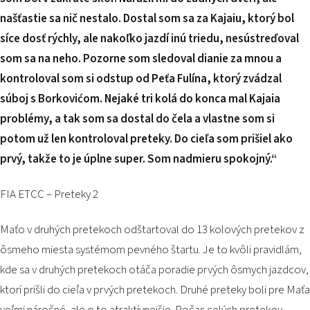
našťastie sa nič nestalo. Dostal som sa za Kajaiu, ktorý bol
síce dosť rýchly, ale nakoľko jazdí inú triedu, nesústreďoval
som sa na neho. Pozorne som sledoval dianie za mnou a
kontroloval som si odstup od Peťa Fulína, ktorý zvádzal
súboj s Borkovićom. Nejaké tri kolá do konca mal Kajaia
problémy, a tak som sa dostal do čela a vlastne som si
potom už len kontroloval preteky. Do cieľa som prišiel ako
prvý, takže to je úplne super. Som nadmieru spokojný.“
FIA ETCC – Preteky 2
Maťo v druhých pretekoch odštartoval do 13 kolových pretekov z
ôsmeho miesta systémom pevného štartu. Je to kvôli pravidlám,
kde sa v druhých pretekoch otáča poradie prvých ôsmych jazdcov,
ktorí prišli do cieľa v prvých pretekoch. Druhé preteky boli pre Maťa