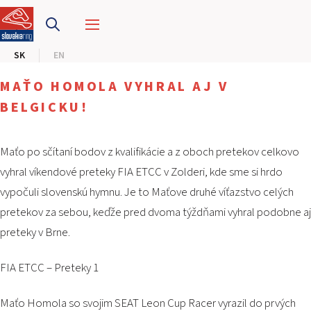
PRETEKÁRSKY OKRUH
SK
EN
MOTOKÁRY
MAŤO HOMOLA VYHRAL AJ V
CENTRUM BEZPEČNEJ JAZDY
BELGICKU!
HOTEL RING
Maťo po sčítaní bodov z kvalifikácie a z oboch pretekov celkovo
vyhral víkendové preteky FIA ETCC v Zolderi, kde sme si hrdo
KALENDÁR
vypočuli slovenskú hymnu. Je to Maťove druhé víťazstvo celých
pretekov za sebou, keďže pred dvoma týždňami vyhral podobne aj
SK
preteky v Brne.
EN
FIA ETCC – Preteky 1
MAPA STRÁNKY
E-SHOP A VSTUPENKY
Maťo Homola so svojim SEAT Leon Cup Racer vyrazil do prvých
PRE FIRMY