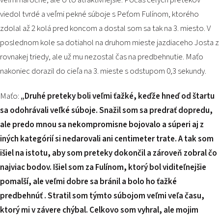
veľmi náročné, ale o to atraktívnejšie. Počas celých pretekov
viedol tvrdé a veľmi pekné súboje s Peťom Fulínom, ktorého
zdolal až 2 kolá pred koncom a dostal som sa tak na 3. miesto. V
poslednom kole sa dotiahol na druhom mieste jazdiaceho Josta z
rovnakej triedy, ale už mu nezostal čas na predbehnutie. Maťo
nakoniec dorazil do cieľa na 3. mieste s odstupom 0,3 sekundy.
Maťo:
„Druhé preteky boli veľmi ťažké, keďže hneď od štartu
sa odohrávali veľké súboje. Snažil som sa predrať dopredu,
ale predo mnou sa nekompromisne bojovalo a súperi aj z
iných kategórií si nedarovali ani centimeter trate. A tak som
išiel na istotu, aby som preteky dokončil a zároveň zobral čo
najviac bodov. Išiel som za Fulínom, ktorý bol viditeľnejšie
pomalší, ale veľmi dobre sa bránil a bolo ho ťažké
predbehnúť . Stratil som týmto súbojom veľmi veľa času,
ktorý mi v závere chýbal. Celkovo som vyhral, ale mojim