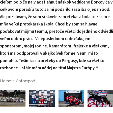
cieľom bolo čo najviac stiahnuť náskok vedúceho Borkovića v
celkovom poradí a toto sa mi podarilo zasa iba o jeden bod.
Ale priznávam, že som si skvele zapretekal a bola to zas pre
mňa veľká pretekárska škola. Chcel by som sa hlavne
poďakovať môjmu teamu, pretože všetci do jedného odviedli
veľmi dobrú prácu. V neposlednom rade ďakujem
sponzorom, mojej rodine, kamarátom, frajerke a všetkým,
ktorí ma podporovali v akejkoľvek forme. Veľmi mi to
pomohlo. Teším sa na preteky do Pergusy, kde sa všetko
rozhodne – stále mám nádej na titul Majstra Európy. “
Homola Motorsport