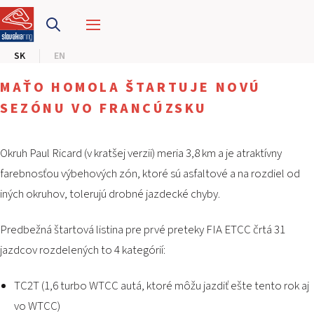
PRETEKÁRSKY OKRUH
SK
EN
MOTOKÁRY
MAŤO HOMOLA ŠTARTUJE NOVÚ
CENTRUM BEZPEČNEJ JAZDY
SEZÓNU VO FRANCÚZSKU
HOTEL RING
Okruh Paul Ricard (v kratšej verzii) meria 3,8 km a je atraktívny
farebnosťou výbehových zón, ktoré sú asfaltové a na rozdiel od
KALENDÁR
iných okruhov, tolerujú drobné jazdecké chyby.
SK
Predbežná štartová listina pre prvé preteky FIA ETCC črtá 31
EN
jazdcov rozdelených to 4 kategórií:
MAPA STRÁNKY
TC2T (1,6 turbo WTCC autá, ktoré môžu jazdiť ešte tento rok aj
E-SHOP A VSTUPENKY
vo WTCC)
PRE FIRMY