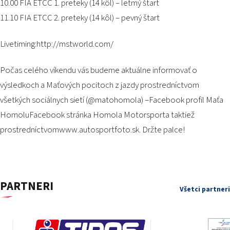
10.00 FIA ETCC 1. preteky (14 kôl) – letmý štart
11.10 FIA ETCC 2. preteky (14 kôl) – pevný štart
Livetiming:
http://mstworld.com/
Počas celého víkendu vás budeme aktuálne informovať o
výsledkoch a Maťových pocitoch z jazdy prostredníctvom
všetkých sociálnych sietí (@matohomola) –
Facebook profil Maťa
Homolu
Facebook stránka Homola Motorsport
a taktiež
prostredníctvom
www.autosportfoto.sk
. Držte palce!
PARTNERI
Všetci partneri