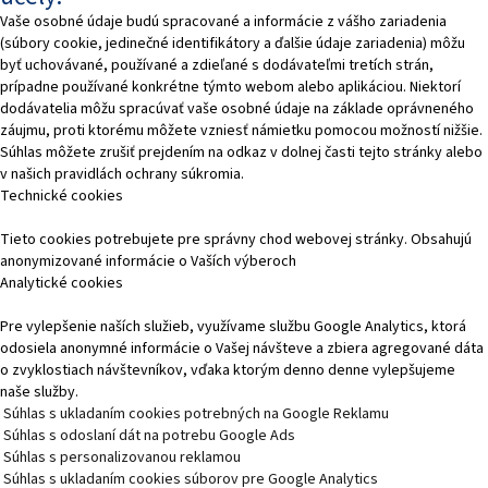
Vaše osobné údaje budú spracované a informácie z vášho zariadenia
(súbory cookie, jedinečné identifikátory a ďalšie údaje zariadenia) môžu
byť uchovávané, používané a zdieľané s dodávateľmi tretích strán,
prípadne používané konkrétne týmto webom alebo aplikáciou. Niektorí
dodávatelia môžu spracúvať vaše osobné údaje na základe oprávneného
záujmu, proti ktorému môžete vzniesť námietku pomocou možností nižšie.
Súhlas môžete zrušiť prejdením na odkaz v dolnej časti tejto stránky alebo
v našich pravidlách ochrany súkromia.
Technické cookies
Tieto cookies potrebujete pre správny chod webovej stránky. Obsahujú
anonymizované informácie o Vaších výberoch
Analytické cookies
Pre vylepšenie naších služieb, využívame službu Google Analytics, ktorá
odosiela anonymné informácie o Vašej návšteve a zbiera agregované dáta
o zvyklostiach návštevníkov, vďaka ktorým denno denne vylepšujeme
naše služby.
Súhlas s ukladaním cookies potrebných na Google Reklamu
Súhlas s odoslaní dát na potrebu Google Ads
Súhlas s personalizovanou reklamou
Súhlas s ukladaním cookies súborov pre Google Analytics