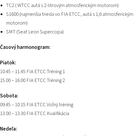
PODUJATIA 2026
TC2 ( WTCC autá s 2-litrovým atmosferickým motorom)
KONTAKTY
S1600 (najmenšia trieda vo FIA ETCC, autá s 1,6 atmosferickým
motorom)
SMT (Seat Leon Supercopa)
Časový harmonogram:
Piatok:
10.45 – 11.45 FIA ETCC Tréning 1
15.00 – 16.00 FIA ETCC Tréning 2
Sobota:
09.45 – 10.15 FIA ETCC Voľný tréning
13.00 – 13.30 FIA ETCC Kvalifikácia
Nedeľa: