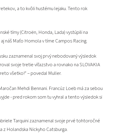
PODUJATIA 2026
etekov, a to kvôli hustému lejaku. Tento rok
KONTAKTY
enské tímy (Citroën, Honda, Lada) vystúpili na
d aj náš Maťo Homola v tíme Campos Racing.
 Rusku zaznamenal svoj prvý nebodovaný výsledok
val svoje tretie víťazstvo a rovnako na SLOVAKIA
reto všetko!“ – povedal Muller.
 Maročan Mehdi Bennani. Francúz Loeb má za sebou
yjde - pred rokom som tu vyhral a tento výsledok si
abriele Tarquini zaznamenal svoje prvé tohtoročné
ika z Holandska Nickyho Catsburga.