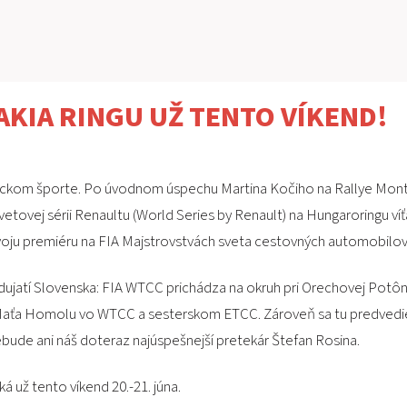
KIA RINGU UŽ TENTO VÍKEND!
ckom športe. Po úvodnom úspechu Martina Kočiho na Rallye Monte C
vetovej sérii Renaultu (World Series by Renault) na Hungaroringu v
oju premiéru na FIA Majstrovstvách sveta cestovných automobilov
odujatí Slovenska: FIA WTCC prichádza na okruh pri Orechovej Potôn
j Maťa Homolu vo WTCC a sesterskom ETCC. Zároveň sa tu predvedie
ude ani náš doteraz najúspešnejší pretekár Štefan Rosina.
 už tento víkend 20.-21. júna.