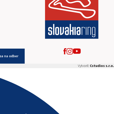
 sa na odber
Vytvoril:
Cstudios s.r.o.