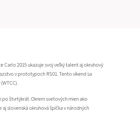
PRETEKÁRSKY OKRUH
MOTOKÁRY
CENTRUM BEZPEČNEJ JAZDY
HOTEL RING
arlo 2015 ukazuje svoj veľký talent aj okruhový
íťazstvo v prototypoch RS01. Tento víkend sa
KALENDÁR
 (WTCC).
SK
i po štvrtýkrát. Okrem svetových mien ako
 aj slovenská okruhová špička v národných
EN
MAPA STRÁNKY
E-SHOP A VSTUPENKY
PRE FIRMY