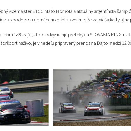
ásobný vicemajster ETCC Maťo Homola a aktuálny argentínsky šampi
 a s podporou domáceho publika veríme, že zamieša karty aj na po
taniciam 188 krajín, ktoré odvysielajú preteky na SLOVAKIA RINGu. 
otoršport naživo, je v nedeľu pripravený prenos na Dajto medzi 12:30