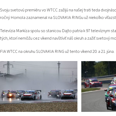
Svoju svetovú premiéru vo WTCC zažijú na našej trati teda dvojn
ročný Homola zaznamenal na SLOVAKIA RINGu už niekoľko víťazstiev
Televízia Markíza spolu so stanicou Dajto patria k 97 televíznym s
tých, ktorí nemôžu cez víkend navštíviť náš okruh a zažiť svetový m
FIA WTCC na okruhu SLOVAKIA RING už tento víkend 20. a 21. júna.