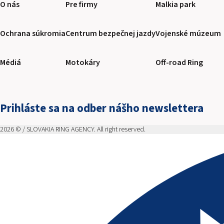
O nás
Pre firmy
Malkia park
Ochrana súkromia
Centrum bezpečnej jazdy
Vojenské múzeum
Médiá
Motokáry
Off-road Ring
Prihláste sa na odber nášho newslettera
2026 © / SLOVAKIA RING AGENCY. All right reserved.