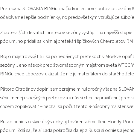
Preteky na SLOVAKIA RINGu značia koniec prvej polovice sezóny WTCC.
očakávame lepšie podmienky, no predovšetkým vzrušujúce súboje n
Z doterajších desiatich pretekov sezóny vystúpili na najvyšší stupien
pódium, no pridali sa k nim aj pretekári špičkových Chevroletov
Boj o majstrovský titul sa po nedávnych pretekoch v Moskve opäť
sezóny. Jeho náskok pred štvornásobným majstrom sveta WTCC Yvan
RINGu chce Lópezovi ukázať, že nie je materiálom do starého želez
Pätoro Citroënov doplní samozrejme minuloročný víťaz na SLOVAKI
sériu menej úspešných pretekov a u nás si chce napraviť chuť pred 
chcem zopakovať!” – nechal sa počuť tento 9-násobný majster svet
Rusko prinieslo skvelé výsledky aj továrenskému tímu Hondy: Portu
pódium. Zdá sa, že aj Lada pokročila ďalej: z Ruska si odniesla je