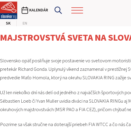
KALENDÁR
SK
EN
MAJSTROVSTVÁ SVETA NA SLOVA
Slovensko opäť posilňuje svoje postavenie vo svetovom motoristi
pretekár Richard Gonda. Uplynulý víkend zaznamenal v prestížnej S
predvedie Maťo Homola, ktorý na okruhu SLOVAKIA RING zažije sv
Už len niekoľko dní nás delí od jedného z najväčších športových p
Sébastien Loeb či Yvan Muller uvidia diváci na SLOVAKIA RINGu a
okruhových majstrovstvách (MSR PAO a FIA CEZ), pričom chýbať neb
Pozrime sa však stručne na doterajší priebeh FIA WTCC a čo nás čaká