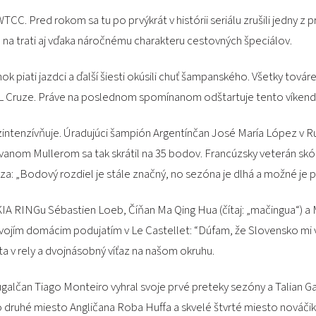
 Pred rokom sa tu po prvýkrát v histórii seriálu zrušili jedny z pr
a trati aj vďaka náročnému charakteru cestovných špeciálov.
ok piati jazdci a ďalší šiesti okúsili chuť šampanského. Všetky továr
 RML Cruze. Práve na poslednom spomínanom odštartuje tento víken
 zintenzívňuje. Úradujúci šampión Argentínčan José María López v
om Mullerom sa tak skrátil na 35 bodov. Francúzsky veterán skóro
a: „Bodový rozdiel je stále značný, no sezóna je dlhá a možné je p
A RINGu Sébastien Loeb, Číňan Ma Qing Hua (čítaj: „mačing
u
a“) a
svojím domácim podujatím v Le Castellet: “Dúfam, že Slovensko mi v
a v rely a dvojnásobný víťaz na našom okruhu.
galčan Tiago Monteiro vyhral svoje prvé preteky sezóny a Talian G
dno druhé miesto Angličana Roba Huffa a skvelé štvrté miesto nováč