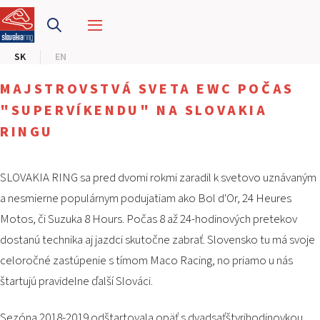
PRETEKÁRSKY OKRUH
SK
EN
MOTOKÁRY
MAJSTROVSTVÁ SVETA EWC POČAS
CENTRUM BEZPEČNEJ JAZDY
"SUPERVÍKENDU" NA SLOVAKIA
RINGU
HOTEL RING
SLOVAKIA RING sa pred dvomi rokmi zaradil k svetovo uznávaným
KALENDÁR
a nesmierne populárnym podujatiam ako Bol d'Or, 24 Heures
Motos, či Suzuka 8 Hours. Počas 8 až 24-hodinových pretekov
SK
dostanú technika aj jazdci skutočne zabrať. Slovensko tu má svoje
EN
celoročné zastúpenie s tímom Maco Racing, no priamo u nás
štartujú pravidelne ďalší Slováci.
MAPA STRÁNKY
E-SHOP A VSTUPENKY
PRE FIRMY
Sezóna 2018-2019 odštartovala opäť s dvadsaťštyrihodinovkou