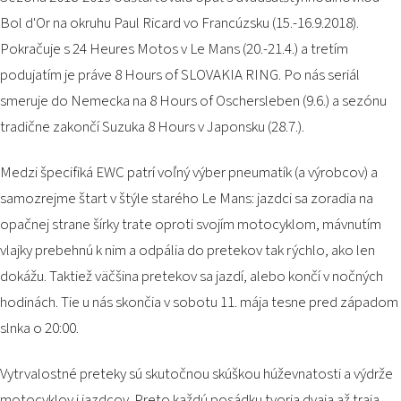
PODUJATIA 2026
Bol d'Or na okruhu Paul Ricard vo Francúzsku (15.-16.9.2018).
KONTAKTY
Pokračuje s 24 Heures Motos v Le Mans (20.-21.4.) a tretím
podujatím je práve 8 Hours of SLOVAKIA RING. Po nás seriál
smeruje do Nemecka na 8 Hours of Oschersleben (9.6.) a sezónu
tradične zakončí Suzuka 8 Hours v Japonsku (28.7.).
Medzi špecifiká EWC patrí voľný výber pneumatík (a výrobcov) a
samozrejme štart v štýle starého Le Mans: jazdci sa zoradia na
opačnej strane šírky trate oproti svojím motocyklom, mávnutím
vlajky prebehnú k nim a odpália do pretekov tak rýchlo, ako len
dokážu. Taktiež väčšina pretekov sa jazdí, alebo končí v nočných
hodinách. Tie u nás skončia v sobotu 11. mája tesne pred západom
slnka o 20:00.
Vytrvalostné preteky sú skutočnou skúškou húževnatosti a výdrže
motocyklov i jazdcov. Preto každú posádku tvoria dvaja až traja