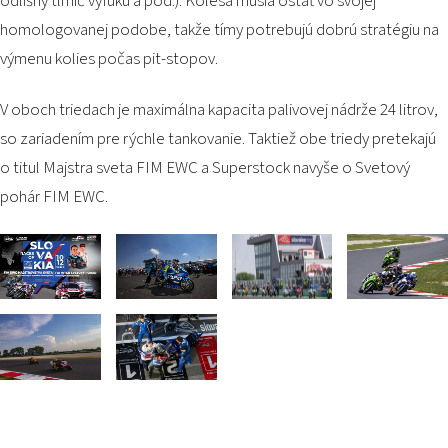
odlišný tlmič výfuku a pod.). Kolesá musia ostať vo svojej
homologovanej podobe, takže tímy potrebujú dobrú stratégiu na
výmenu kolies počas pit-stopov.
V oboch triedach je maximálna kapacita palivovej nádrže 24 litrov,
so zariadením pre rýchle tankovanie. Taktiež obe triedy pretekajú
o titul Majstra sveta FIM EWC a Superstock navyše o Svetový
pohár FIM EWC.