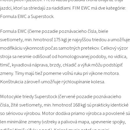
jazdci, ktorí sa striedajú za riadidlami. FIM EWC má dve kategórie:
Formula EWC a Superstock.
Formula EWC (čierne pozadie poznávacieho čísla, biele
svetlomety, min. hmotnosť 175 kg) je najvyššou triedou a umožňuje
modifikáciu výkonnosti počas samotných pretekov. Celkový výzor
stroja sa nesmie odlišovať od homologovanej podoby, no vidlica,
tlmič, kyvadlová náprava, brzdy, chladič a výfuk môžu podstúpiť
zmeny. Tímy majú tiež pomerne voľnú ruku pri výkone motora.
Konštrukcia zároveň umožňuje rýchloupínanie kolesa.
Motocykle triedy Superstock (červené pozadie poznávacieho
čísla, žlté svetlomety, min. hmotnosť 168 kg) sú prakticky identické
so sériovou výrobou. Motor dodáva priamo výrobca a povolené sú
len minimálne zmeny (vstreky a palivová mapa, upevnenie spojky,